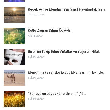
Receb Ayı ve Efendimiz’in (sas) Hayatındaki Yeri
Oca 2, 2026
Kutlu Zaman Dilimi Üç Aylar
Ara 4, 2025
Birbirini Takip Eden Vefatlar ve Yeşeren Nifak
Eyl 30, 2025
Efendimiz (sas) Ebû Eyyûb El-Ensârî’nin Evinde…
Eyl 20, 2025
“Süheyb ne büyük kâr elde etti!” (15…
Eyl 16, 2025