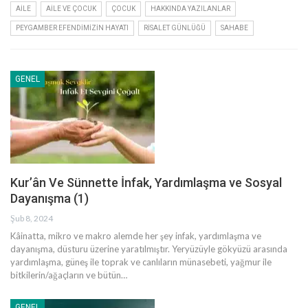
AILE
AILE VE ÇOCUK
ÇOCUK
HAKKINDA YAZILANLAR
PEYGAMBER EFENDIMIZIN HAYATI
RISALET GÜNLÜĞÜ
SAHABE
GENEL
Kur’ân Ve Sünnette İnfak, Yardımlaşma ve Sosyal
Dayanışma (1)
Şub 8, 2024
Kâinatta, mikro ve makro alemde her şey infak, yardımlaşma ve
dayanışma, düsturu üzerine yaratılmıştır. Yeryüzüyle gökyüzü arasında
yardımlaşma, güneş ile toprak ve canlıların münasebeti, yağmur ile
bitkilerin/ağaçların ve bütün
…
GENEL