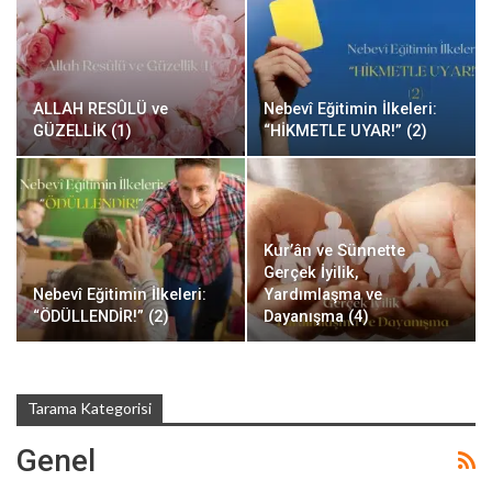
ALLAH RESÛLÜ ve
Nebevî Eğitimin İlkeleri:
GÜZELLİK (1)
“HİKMETLE UYAR!” (2)
Kur’ân ve Sünnette
Gerçek İyilik,
Nebevî Eğitimin İlkeleri:
Yardımlaşma ve
“ÖDÜLLENDİR!” (2)
Dayanışma (4)
Tarama Kategorisi
Genel