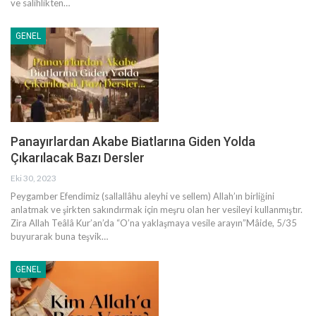
ve salihlikten
…
GENEL
Panayırlardan Akabe Biatlarına Giden Yolda
Çıkarılacak Bazı Dersler
Eki 30, 2023
Peygamber Efendimiz (sallallâhu aleyhi ve sellem) Allah’ın birliğini
anlatmak ve şirkten sakındırmak için meşru olan her vesileyi kullanmıştır.
Zira Allah Teâlâ Kur’an’da “O’na yaklaşmaya vesile arayın”Mâide, 5/35
buyurarak buna teşvik
…
GENEL