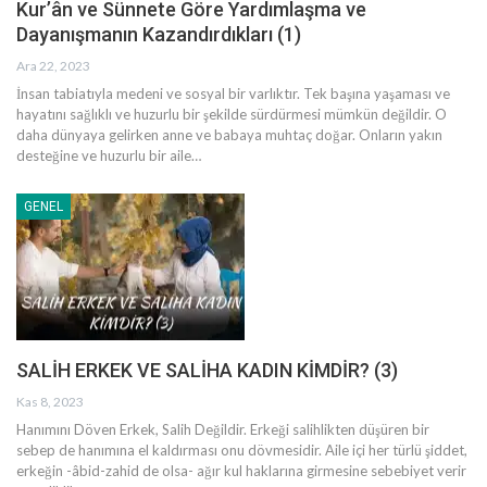
Kur’ân ve Sünnete Göre Yardımlaşma ve
Dayanışmanın Kazandırdıkları (1)
Ara 22, 2023
İnsan tabiatıyla medeni ve sosyal bir varlıktır. Tek başına yaşaması ve
hayatını sağlıklı ve huzurlu bir şekilde sürdürmesi mümkün değildir. O
daha dünyaya gelirken anne ve babaya muhtaç doğar. Onların yakın
desteğine ve huzurlu bir aile
…
GENEL
SALİH ERKEK VE SALİHA KADIN KİMDİR? (3)
Kas 8, 2023
Hanımını Döven Erkek, Salih Değildir.
Erkeği salihlikten düşüren bir
sebep de hanımına el kaldırması onu dövmesidir. Aile içi her türlü şiddet,
erkeğin -âbid-zahid de olsa- ağır kul haklarına girmesine sebebiyet verir