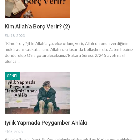
Kim Allah’a Borç Verir? (2)
Eki 18, 2023
“Kimdir o yiğit ki Allah'a güzelce ödünç verir, Allah da onun verdiğinin
mükâfatını kat kat artırır. Allah rızkı kısar da bollaştırır da. Zaten hepiniz
döndürülüp O'na götürüleceksiniz.”Bakara Sûresi, 2/245
ayeti nazil
olunca
…
GENEL
İyilik Yapmada Peygamber Ahlâkı
Eki 5, 2023
Allah'ın Resulü (sas), Kur'an ahlakıyla süslenmişti ve Kur'an onun ahlakını