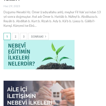
Haz 29, 2023
Doğumu-Nesebi
Hz. Ömer (radıyallahu anh), meşhur Fil Vak’ası’ndan 13
yıl sonra doğmuştur. Asıl adı Ömer b. Hattâb b. Nüfeyl b. Abdiluzza b.
Reyâh b. Abdillah b. Kurt b. Rizah b. Ady b. Kâ’b b. Lüeyy b. Gâlibi’l-
Kureşî. Künyesi ise Ebû
…
1
2
3
SONRAKI