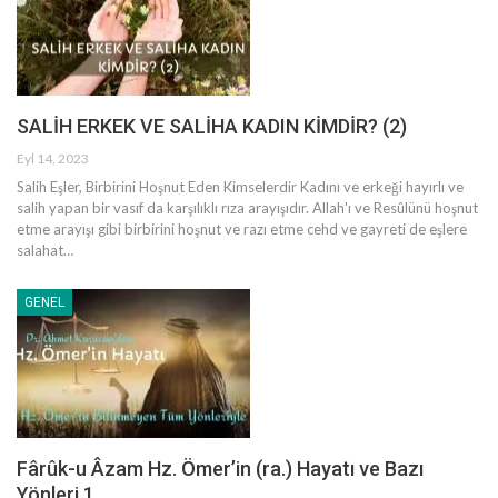
SALİH ERKEK VE SALİHA KADIN KİMDİR? (2)
Eyl 14, 2023
Salih Eşler, Birbirini Hoşnut Eden Kimselerdir
Kadını ve erkeği hayırlı ve
salih yapan bir vasıf da karşılıklı rıza arayışıdır. Allah'ı ve Resûlünü hoşnut
etme arayışı gibi birbirini hoşnut ve razı etme cehd ve gayreti de eşlere
salahat
…
GENEL
Fârûk-u Âzam Hz. Ömer’in (ra.) Hayatı ve Bazı
Yönleri 1