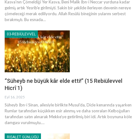
Kasva'nın Çömeldiği Yer Kasva, Beni Malik İbn-i Neccar yurduna kadar
gelmiş artık Yesrib'e girilmişti. Sakin bir şekilde ilerleyen devenin nereye
çömeleceği merak ediliyordu. Allah Resûlü bineğinin yularını serbest
bırakmıştı. Bu esnada…
03-REBIÜLEVVEL
“Süheyb ne büyük kâr elde etti!” (15 Rebiülevvel
Hicrî 1)
Eyl 16, 2025
Süheyb İbn-i Sinan, ailesiyle birlikte Musul’da, Dicle kenarında yaşarken
Rumlar tarafından küçükken esir alınmış ve daha sonraları Kelboğulları
tarafından satın alınarak Mekke’ye getirilmiş biri idi. Artık boynuna köle
damgası vurulmuştu.…
RISALET GÜNLÜĞÜ