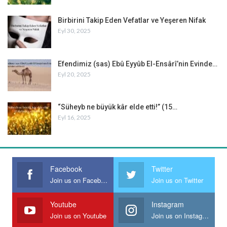
Birbirini Takip Eden Vefatlar ve Yeşeren Nifak
Eyl 30, 2025
Efendimiz (sas) Ebû Eyyûb El-Ensârî’nin Evinde…
Eyl 20, 2025
“Süheyb ne büyük kâr elde etti!” (15…
Eyl 16, 2025
Facebook
Twitter
Join us on Facebook
Join us on Twitter
Youtube
Instagram
Join us on Youtube
Join us on Instagram