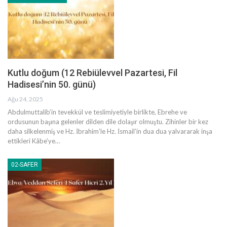
Kutlu doğum (12 Rebiülevvel Pazartesi, Fil
Hadisesi’nin 50. günü)
Ağu 24, 2025
Abdulmuttalib’in tevekkül ve teslimiyetiyle birlikte, Ebrehe ve
ordusunun başına gelenler dilden dile dolaşır olmuştu. Zihinler bir kez
daha silkelenmiş ve Hz. İbrahim’le Hz. İsmail’in dua dua yalvararak inşa
ettikleri Kâbe’ye…
02-SAFER