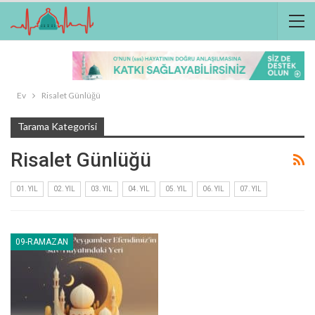
Ev
Risalet Günlüğü
Tarama Kategorisi
Risalet Günlüğü
01. YIL
02. YIL
03. YIL
04. YIL
05. YIL
06. YIL
07. YIL
09-RAMAZAN