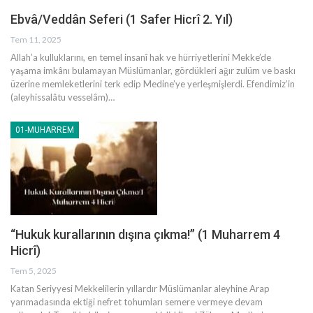
Ebvâ/Veddân Seferi (1 Safer Hicrî 2. Yıl)
Tem 11, 2025
Allah’a kulluklarını, en temel insanî hak ve hürriyetlerini Mekke’de
yaşama imkânı bulamayan Müslümanlar, gördükleri ağır zulüm ve baskı
üzerine memleketlerini terk edip Medine’ye yerleşmişlerdi. Efendimiz’in
(aleyhissalâtu vesselâm)…
01-MUHARREM
“Hukuk kurallarının dışına çıkma!” (1 Muharrem 4
Hicrî)
Tem 5, 2025
Katan Seriyyesi
Mekkelilerin yıllardır Müslümanlar aleyhine Arap
yarımadasında ektiği nefret tohumları semere vermeye devam