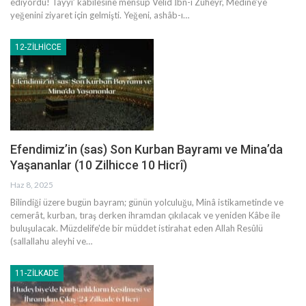
ediyordu! Tayyi’ kabilesine mensup Velid İbn-i Züheyr, Medine’ye
yeğenini ziyaret için gelmişti. Yeğeni, ashâb-ı
…
12-ZILHICCE
Efendimiz’in (sas) Son Kurban Bayramı ve Mina’da
Yaşananlar (10 Zilhicce 10 Hicrî)
Haz 8, 2025
Bilindiği üzere bugün bayram; günün yolculuğu, Minâ istikametinde ve
cemerât, kurban, tıraş derken ihramdan çıkılacak ve yeniden Kâbe ile
buluşulacak.
Müzdelife'de bir müddet istirahat eden Allah Resûlü
(sallallahu aleyhi ve
…
11-ZILKADE