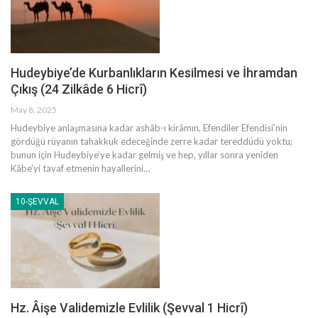
Hudeybiye’de Kurbanlıkların Kesilmesi ve İhramdan
Çıkış (24 Zilkâde 6 Hicrî)
May 8, 2025
Hudeybiye anlaşmasına kadar ashâb-ı kirâmın, Efendiler Efendisi’nin
gördüğü rüyanın tahakkuk edeceğinde zerre kadar tereddüdü yoktu;
bunun için Hudeybiye’ye kadar gelmiş ve hep, yıllar sonra yeniden
Kâbe’yi tavaf etmenin hayallerini
…
10-ŞEVVAL
Hz. Âişe Validemizle Evlilik (Şevval 1 Hicrî)