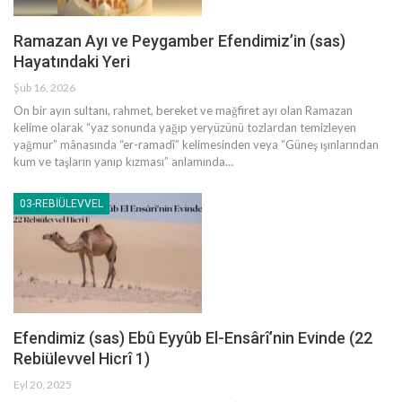
Ramazan Ayı ve Peygamber Efendimiz’in (sas)
Hayatındaki Yeri
Şub 16, 2026
On bir ayın sultanı, rahmet, bereket ve mağfiret ayı olan Ramazan
kelime olarak “yaz sonunda yağıp yeryüzünü tozlardan temizleyen
yağmur” mânasında “er-ramadî” kelimesinden veya “Güneş ışınlarından
kum ve taşların yanıp kızması” anlamında
…
03-REBIÜLEVVEL
Efendimiz (sas) Ebû Eyyûb El-Ensârî’nin Evinde (22
Rebiülevvel Hicrî 1)
Eyl 20, 2025