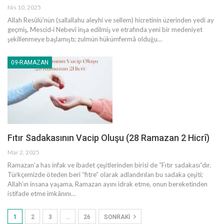
Nis 10, 2025
Allah Resûlü'nün (sallallahu aleyhi ve sellem) hicretinin üzerinden yedi ay
geçmiş, Mescid‑i Nebevî inşa edilmiş ve etrafında yeni bir medeniyet
şekillenmeye başlamıştı; zulmün hükümfermâ olduğu
…
09-RAMAZAN
Fıtır Sadakasının Vacip Oluşu (28 Ramazan 2 Hicrî)
Mar 2, 2025
Ramazan’a has infak ve ibadet çeşitlerinden birisi de “Fıtır sadakası”dır.
Türkçemizde öteden beri “fitre” olarak adlandırılan bu sadaka çeşiti;
Allah’ın insana yaşama, Ramazan ayını idrak etme, onun bereketinden
istifade etme imkânını
…
1
2
3
…
26
SONRAKI