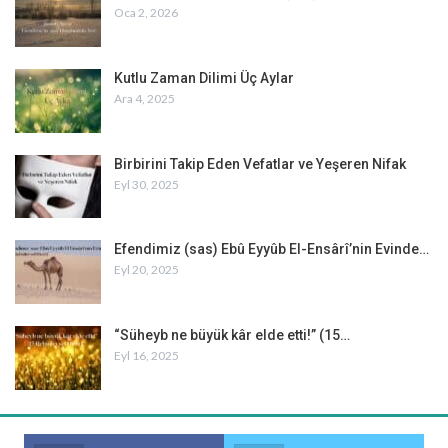
Oca 2, 2026
Kutlu Zaman Dilimi Üç Aylar
Ara 4, 2025
Birbirini Takip Eden Vefatlar ve Yeşeren Nifak
Eyl 30, 2025
Efendimiz (sas) Ebû Eyyûb El-Ensârî’nin Evinde…
Eyl 20, 2025
“Süheyb ne büyük kâr elde etti!” (15…
Eyl 16, 2025