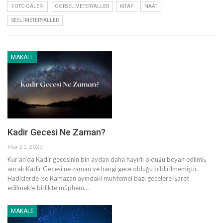
FOTO GALERI
GÖRSEL METERYALLER
KITAP
NAAT
SESLI METERYALLER
MAKALE
Kadir Gecesi Ne Zaman?
Mar 21, 2025
Kur’an’da Kadir gecesinin bin aydan daha hayırlı olduğu beyan edilmiş
ancak Kadir Gecesi ne zaman ve hangi gece olduğu bildirilmemiştir.
Hadislerde ise Ramazan ayındaki muhtemel bazı gecelere işaret
edilmekle birlikte müphem
…
MAKALE