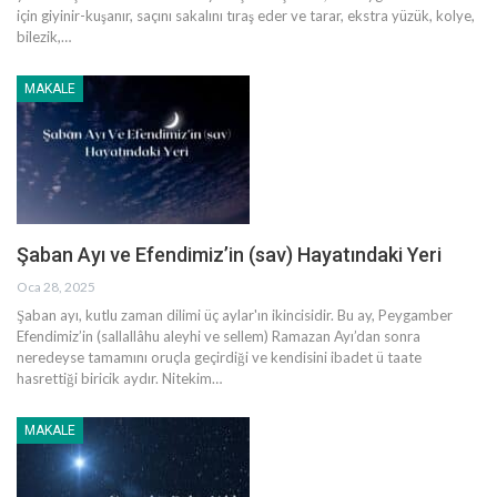
için giyinir-kuşanır, saçını sakalını tıraş eder ve tarar, ekstra yüzük, kolye,
bilezik,
…
MAKALE
Şaban Ayı ve Efendimiz’in (sav) Hayatındaki Yeri
Oca 28, 2025
Şaban ayı, kutlu zaman dilimi üç aylar'ın ikincisidir. Bu ay, Peygamber
Efendimiz’in (sallallâhu aleyhi ve sellem) Ramazan Ayı’dan sonra
neredeyse tamamını oruçla geçirdiği ve kendisini ibadet ü taate
hasrettiği biricik aydır. Nitekim
…
MAKALE