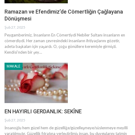
Ramazan ve Efendimiz’de Cömertliğin Çağlayana
Dönüşmesi
Şub 27, 2025
Peygamberimiz, İnsanların En Cömertiydi
Nebiler Sultanı insanların en
cömerdiydi. Her zaman çevre­sindeki insanların ihtiyaçlarını gözetir,
adeta başkaları için yaşar­dı. O, çoğu gönüllere keremiyle girmişti.
Kendisi’nden bir şey
…
MAKALE
EN HAYIRLI GERDANLIK: SEKÎNE
Şub 27, 2025
İnsanoğlu hem güzel hem de güzelliğe/güzelleşmeye/süslenmeye meyilli
yaratılmıştır. Güzellik fıtratına yerleştirilmiş insan, bu duygularını tatmin