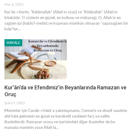
Mar 6, 2025
Kur’ân-ı Kerim, “Kelâmullah” (Allah’ın sözü) ve “Kitâbullah” (Allah’ın
kitabı)dır. O sözlerin en güzeli, en kutlusu ve mübareği, O, Allah’ın en
sağlam ipi (hablü’l-metin) ve kopması mümkün olmayan “sapasağlam bir
kulp”tur
…
MAKALE
Kur’ân’da ve Efendimiz’in Beyanlarında Ramazan ve
Oruç
Şub 27, 2025
Müminler için Cenâb-ı Hakk’a yakınlaşmanın, Cennet’e ve ebedî saadete
ehil hale gelmenin en güzel ve bereketli vesileleri farz ve nafile
ibadetlerdir. Ramazan orucu ve içerisindeki diğer ibadetler de bu
manada müminin yüce Allah’la
…