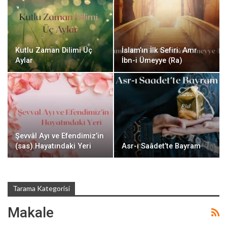
Kutlu Zaman Dilimi Üç
İslam’ın İlk Sefiri: Amr
Aylar
İbn-i Ümeyye (Ra)
Şevvâl Ayı ve Efendimiz’in
(sas) Hayatındaki Yeri
Asr-ı Saâdet’te Bayram
Tarama Kategorisi
Makale