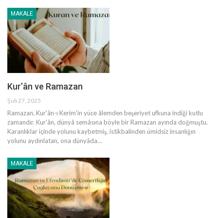
MAKALE
Kur’ân ve Ramazan
Şub 27, 2025
Ramazan, Kur'ân-ı Kerim'in yüce âlemden beşeriyet ufkuna indiği kutlu
zamandır. Kur'ân, dünyâ semâsına böyle bir Ramazan ayında doğmuştu.
Karanlıklar içinde yolunu kaybetmiş, istikbalinden ümidsiz insanlığın
yolunu aydınlatan, ona dünyâda
…
MAKALE