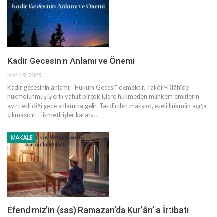
Kadir Gecesinin Anlamı ve Önemi
Mar 19, 2025
Kadir gecesinin anlamı; “Hüküm Gecesi” demektir. Takdîr-i İlâhîde
hükmolunmuş işlerin yahut birçok işlere hükmeden muhkem emirlerin
ayırt edildiği gece anlamına gelir. Takdîrden maksad, ezelî hükmün açığa
çıkmasıdır. Hikmetli işler karara
…
MAKALE
Efendimiz’in (sas) Ramazan’da Kur’ân’la İrtibatı