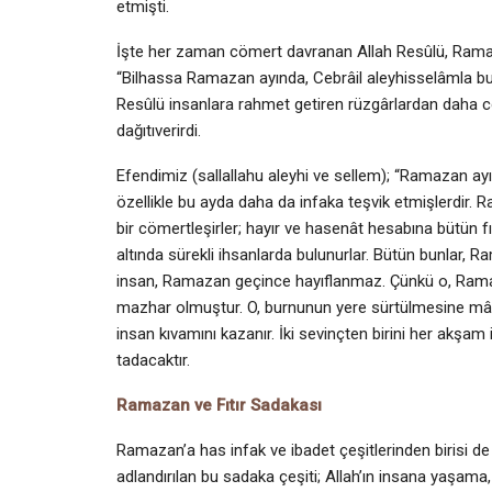
etmişti.
İşte her zaman cömert davranan Allah Resûlü, Ramaza
“Bilhassa Ramazan ayında, Cebrâil aleyhisselâmla b
Resûlü insanla­ra rahmet getiren rüzgârlardan daha c
dağıtıverirdi.
Efendimiz (sallallahu aleyhi ve sellem); “Ramazan ayınd
özellikle bu ayda daha da infaka teş­vik etmişlerdir.
bir cömertleşirler; hayır ve hasenât hesabına bütün fır
altın­da sürekli ihsanlarda bulunurlar. Bütün bunlar, Ra
insan, Ramazan geçince hayıflanmaz. Çünkü o, Ramaza
mazhar olmuştur. O, burnunun yere sürtülmesine mâr
insan kıvamını kazanır. İki sevinçten birini her akşam
tadacaktır.
Ramazan ve Fıtır Sadakası
Ramazan’a has infak ve ibadet çeşitlerinden birisi de 
adlandırılan bu sadaka çeşiti; Allah’ın insana yaşam