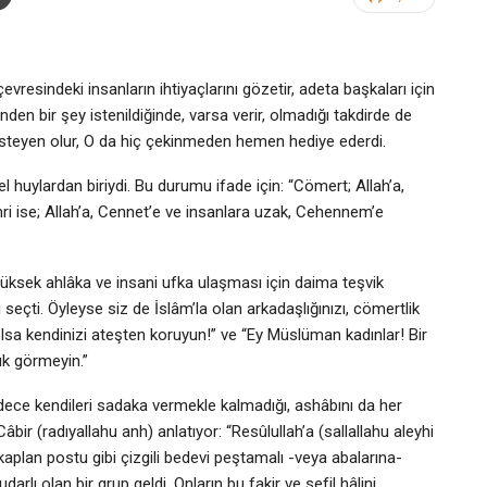
re­sindeki insanların ihtiyaçlarını gözetir, adeta başkaları için
nden bir şey is­tenildiğinde, varsa verir, olmadığı takdirde de
e isteyen olur, O da hiç çekinme­den hemen hediye ederdi.
l huylar­dan biriydi. Bu durumu ifade için: “Cömert; Allah’a,
ri ise; Allah’a, Cennet’e ve insanlara uzak, Cehennem’e
üksek ahlâka ve insani ufka ulaş­ması için daima teşvik
’ı seçti. Öyleyse siz de İslâm’la olan arkadaşlığınızı, cömertlik
olsa kendini­zi ateşten koruyun!” ve “Ey Müslüman kadınlar! Bir
çük görmeyin.”
ce ken­dileri sadaka vermekle kalmadığı, ashâbını da her
Câbir (radıyallahu anh) anlatıyor: “Resûlullah’a (sallallahu aleyhi
kaplan postu gibi çizgili bedevi peştamalı -veya abala­rına-
darlı olan bir grup geldi. Onların bu fakir ve sefil hâlini