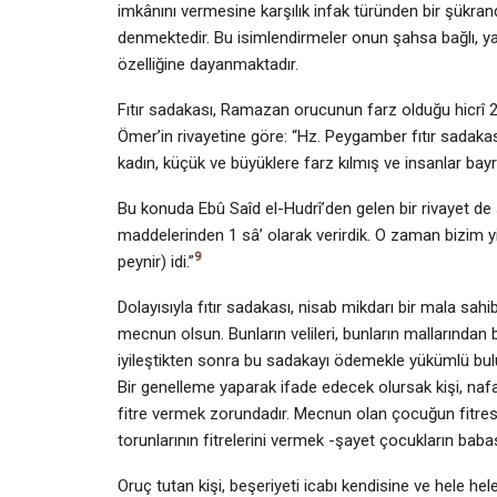
imkânını vermesine karşılık infak türünden bir şük­ran
denmektedir. Bu isimlendir­meler onun şahsa bağlı, y
özelliğine dayanmaktadır.
Fıtır sadakası, Ramazan orucunun farz olduğu hicrî 2.
Ömer’in rivayetine göre: “Hz. Peygamber fıtır sadakas
kadın, küçük ve büyüklere farz kılmış ve insanlar ba
Bu konuda Ebû Saîd el-Hudrî’den gelen bir rivayet de 
maddelerin­den 1 sâ’ olarak verirdik. O zaman bizim 
9
peynir) idi.”
Dolayısıyla fıtır sadakası, nisab mikdarı bir mala sah
mecnun olsun. Bunların velileri, bunların mallarından
iyileştikten sonra bu sadakayı ödemekle yükümlü bu
Bir genelleme yaparak ifade edecek olursak kişi, nafaka
fitre ver­mek zorundadır. Mecnun olan çocuğun fitresin
torunlarının fitrelerini vermek -şa­yet çocukların baba
Oruç tutan kişi, beşeriyeti icabı kendisine ve hele he