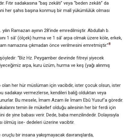
dır. Fıtır sadakasına “baş zekâtı” veya “beden zekâtı” da
ani her şahıs başına konmuş bir malî yükümlü­lük olması
 yı­lın Ramazan ayının 28’inde emredilmiştir. Abdullah b.
ını 1 sâ’ (ölçek) hurma ve 1 sâ’ arpa olmak üzere köle, erkek,
8
yram namazına çıkma­dan önce verilmesini emretmiştir.”
şöy­ledir: “Biz Hz. Peygamber devrinde fitreyi yiyecek
yiyeceğimiz arpa, kuru üzüm, hurma ve keş (yağı alınmış
ib olan her hür müslüman için vacibdir, ister çocuk olsun, ister
 bu sadakayı vermezlerse, kendileri baliğ olduktan veya
lunurlar. Bu mesele, İmam Azam ile İmam Ebû Yusuf’a göredir.
larını te­min ile mükellef olduğu ailesinin her bir ferdi için
i de yine babası verir. Dede, baba menzilindedir. Dolayısıyla
sı ölmüş ise- dedeleri üzerine vacibtir.
le oruçlu bir insana yakışmayacak davranışlarda,