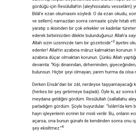
gördüğü için Resûlullah’ın (aleyhissalatu vesselâm) yü
Bilâl’e ezan okumasını söyledi. O da ezan okudu, sonra
ve sellem) namazdan sonra cemaate şöyle hitab etti: “
ya­ratıp o ikisinden bir çok erkekler ve kadınlar türet
ederek birbirinizden dilekte bulun­duğunuz Allah’a say
2
Allah sizin üzerinizde tam bir gözeticidir.”
âyetini ok
edenler! Allah’ın azabına mâruz kalmaktan ko­runun. He
azabına dûçar olmaktan korunun. Çünkü Allah yaptığı­
devamla: “Kişi dinarından, dirheminden, giyeceğinden
bulunsun. Hiçbir şeyi olmayan, yarım hurma da olsa 
Derken Ensâr’dan bir zât, nerdeyse taşıyamayacağı kad
(herkes bir şey getirmeye başladı). Öyle ki, az sonra 
meydana geldiğini gördüm. Resûlullah (sallallahu ale
parladığım gördüm. Şöyle buyurdular: “İslâm’da kim bir
hayrı işleyenlerin ecrinin bir misli verilir. Bu, onların
açarsa, ona bunun günahı ile kendinden sonra onu işle
4
şey eksiltmez.”