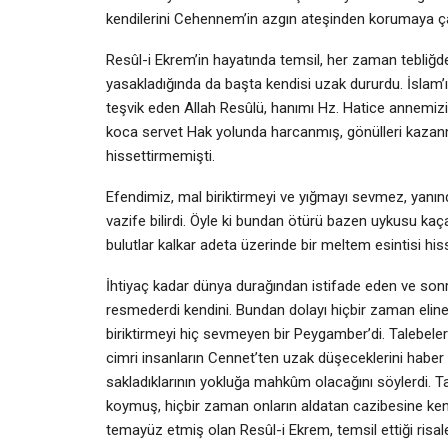
kendilerini Cehennem’in azgın ateşinden korumaya çal
Resûl-i Ekrem’in hayatında temsil, her zaman tebliğde
yasakladığında da başta kendisi uzak dururdu. İslam’ı
teşvik eden Allah Resûlü, hanımı Hz. Hatice annemizin 
koca servet Hak yolunda harcanmış, gönülleri kazanm
hissettirmemişti.
Efendimiz, mal biriktirmeyi ve yığmayı sevmez, yanı
vazife bilirdi. Öyle ki bundan ötürü bazen uykusu kaça
bulutlar kalkar adeta üzerinde bir meltem esintisi hiss
İhtiyaç kadar dünya durağından istifade eden ve son
resmederdi kendini. Bundan dolayı hiçbir zaman eline
biriktirmeyi hiç sevmeyen bir Peygamber’di. Talebeleri
cimri insanların Cennet’ten uzak düşeceklerini haber ve
sakladıklarının yokluğa mahkûm olacağını söylerdi. T
koymuş, hiçbir zaman onların aldatan cazibesine kend
temayüz etmiş olan Resûl-i Ekrem, temsil ettiği risale