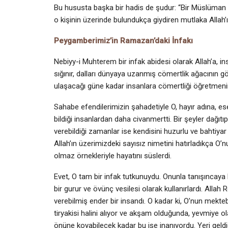
Bu hususta başka bir hadis de şudur: “Bir Müslüman bi
o kişinin üzerinde bulundukça giydiren mutla­ka Allah’ın
Peygamberimiz’in Ramazan’daki İnfakı
Nebiyy-i Muhterem bir infak abidesi olarak Allah’a, in
sığınır, dalları dünyaya uzanmış cömertlik ağacının g
ulaşacağı güne kadar insanlara cömertliği öğretmenin 
Sahabe efendilerimizin şahadetiyle O, hayır adına, 
bildiği insanlardan daha civanmertti. Bir şeyler dağı
verebildiği zamanlar ise kendisini huzurlu ve bahtiyar
Allah’ın üzerimizdeki sayısız nimetini hatırladıkça O
olmaz örnekleriyle hayatını süslerdi.
Evet, O tam bir infak tutkunuydu. Onunla tanışıncaya
bir gurur ve övünç vesilesi olarak kullanırlardı. Allah
verebilmiş ender bir insandı. O kadar ki, O’nun mekte
tiryakisi halini alıyor ve akşam olduğunda, yevmiye o
önüne koyabilecek kadar bu işe inanıyordu. Yeri geld