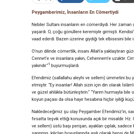
Peygamberimiz, İnsanların En Cömertiydi
Nebiler Sultanı insanların en cömerdiydi. Her zaman çev
yaşar­dı. O, çoğu gönüllere keremiyle girmişti. Kendisi’
vaad ederdi. Bazen üzerine giydiği tek elbisesini bil
O’nun dilinde cömertlik, insanı Allah’a yaklaştıran güze
Cennet’e ve insanlara yakın, Cehennem’e uzaktır. Cim
1
yakındır.”
buyurmuşlardı.
Efendimiz (sallallahu aleyhi ve sellem) ümmetini bu y
etmiştir. “Ey insanlar! Allah sizin için din olarak İslâm
ve güzel ahlâkla bütünleştirin.” “Yarım hurmayla bile 
koyun paçası da olsa hayır hesabına hiçbir iyiliği kü
Nakledeceğimiz şu olay Peygamber Efendimiz’in, sade
fırsatta teşvik ettiği konusunda açık bir misaldir. Hz. 
ve sellem) üstü başı perişan, ayakları çıp­lak, sadece 
sarınmış, kılıçları boyunlarında asılı olarak hepsi de Mu