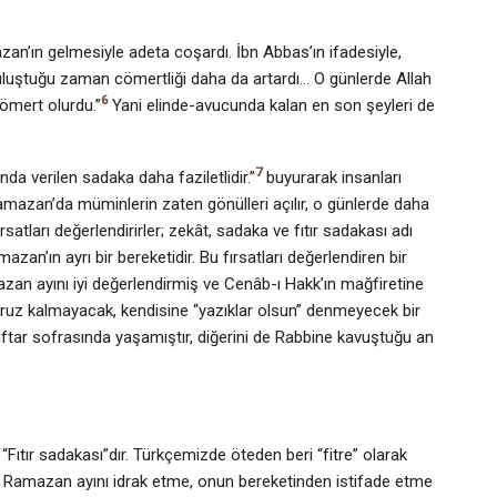
n’ın gel­mesiyle adeta coşardı. İbn Abbas’ın ifadesiyle,
uluştuğu zaman cömertliği daha da artardı… O günlerde Allah
6
ömert olurdu.”
Yani elinde-avucunda kalan en son şeyleri de
7
a verilen sa­daka daha faziletlidir.”
buyurarak insanları
 Ramazan’da müminlerin zaten gönülleri açılır, o günlerde daha
satları değerlendirirler; zekât, sadaka ve fıtır sadakası adı
mazan’ın ayrı bir bereketidir. Bu fırsatları değerlendiren bir
n ayını iyi değerlendirmiş ve Cenâb-ı Hakk’ın mağfiretine
uz kalmayacak, kendisine “yazıklar olsun” denmeyecek bir
 iftar sofrasında yaşamıştır, diğerini de Rabbine kavuştuğu an
“Fıtır sadakası”dır. Türkçemizde öteden beri “fitre” olarak
a, Ramazan ayını idrak etme, onun bereketinden istifade etme