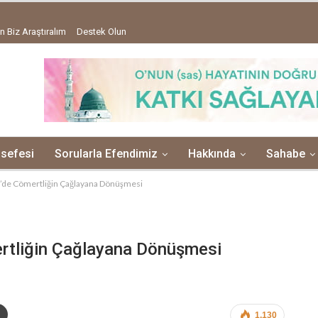
n Biz Araştıralım
Destek Olun
lsefesi
Sorularla Efendimiz
Hakkında
Sahabe
’de Cömertliğin Çağlayana Dönüşmesi
rtliğin Çağlayana Dönüşmesi
1,130