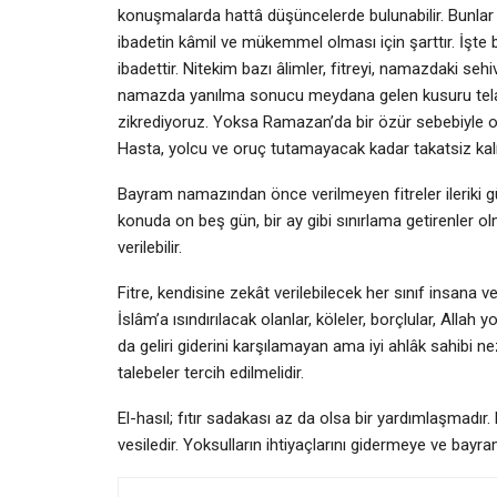
konuşmalarda hattâ düşüncelerde bulunabilir. Bunlar oru
ibadetin kâmil ve mükemmel olması için şarttır. İşte b
ibadettir. Nitekim bazı âlimler, fitreyi, namazdaki seh
namazda yanılma sonucu meydana gelen kusuru telafi 
zikrediyoruz. Yoksa Ramazan’da bir özür sebebiyle o
Hasta, yolcu ve oruç tutamayacak kadar takatsiz kalm
Bayram namazından önce verilmeyen fitreler ileriki gün
konuda on beş gün, bir ay gibi sınırlama getirenler ol
verilebilir.
Fitre, kendisine zekât verilebilecek her sınıf insana veri
İslâm’a ısındırılacak olanlar, köleler, borçlular, Allah 
da geliri giderini karşılamayan ama iyi ahlâk sahibi 
talebeler tercih edilmelidir.
El-hasıl; fıtır sadakası az da olsa bir yardımlaşmad
vesiledir. Yoksulların ihtiyaçlarını gidermeye ve bayr