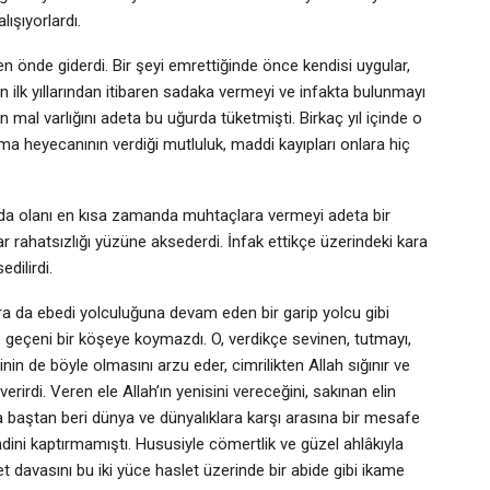
ışıyorlardı.
n önde giderdi. Bir şeyi emrettiğinde önce kendisi uygular,
n ilk yıllarından itibaren sadaka vermeyi ve infakta bulunmayı
mal varlığını adeta bu uğurda tüketmişti. Birkaç yıl içinde o
a heyecanının verdiği mutluluk, maddi kayıpları onlara hiç
nda olanı en kısa zamanda muhtaçlara vermeyi adeta bir
r rahatsızlığı yüzüne aksederdi. İnfak ettikçe üzerindeki kara
edilirdi.
ra da ebedi yolculuğuna devam eden bir garip yolcu gibi
 geçeni bir köşeye koymazdı. O, verdikçe sevinen, tutmayı,
nin de böyle olmasını arzu eder, cimrilikten Allah sığınır ve
rirdi. Veren ele Allah’ın yenisini vereceğini, sakınan elin
a baştan beri dünya ve dünyalıklara karşı arasına bir mesafe
ini kaptırmamıştı. Hususiyle cömertlik ve güzel ahlâkıyla
t davasını bu iki yüce haslet üzerinde bir abide gibi ikame