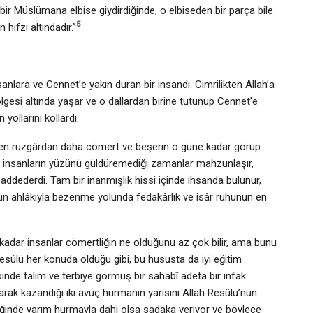
r Müslümana elbise giydirdiğinde, o elbise­den bir parça bile
5
 hıfzı altındadır.”
sanlara ve Cennet’e yakın duran bir insandı. Cimrilikten Allah’a
ölgesi altında yaşar ve o dallardan birine tutunup Cennet’e
yollarını kollardı.
esen rüzgârdan daha cömert ve beşerin o güne kadar görüp
tıp insanların yüzünü güldüremediği zamanlar mahzunlaşır,
 addederdi. Tam bir inanmışlık hissi içinde ihsanda bulunur,
’nun ahlâkıyla bezenme yolunda fedakârlık ve isâr ruhunun en
 kadar insanlar cömertliğin ne olduğunu az çok bilir, ama bunu
 Resûlü her konuda olduğu gibi, bu hususta da iyi eğitim
binde talim ve terbiye görmüş bir sahabî adeta bir infak
larak kazandığı iki avuç hurmanın yarısını Allah Resûlü’nün
iğinde yarım hurmayla dahi olsa sadaka veriyor ve böylece