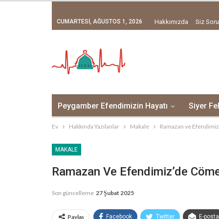
CUMARTESI, AĞUSTOS 1, 2026
Hakkımızda
Siz Soru
Peygamber Efendimizin Hayatı
Siyer Fe
Ev
Hakkında Yazılanlar
Makale
Ramazan ve Efendimiz
MAKALE
Ramazan Ve Efendimiz’de Cöme
Son güncelleme
27 Şubat 2025
Paylaş
Facebook
Twitter
E-posta