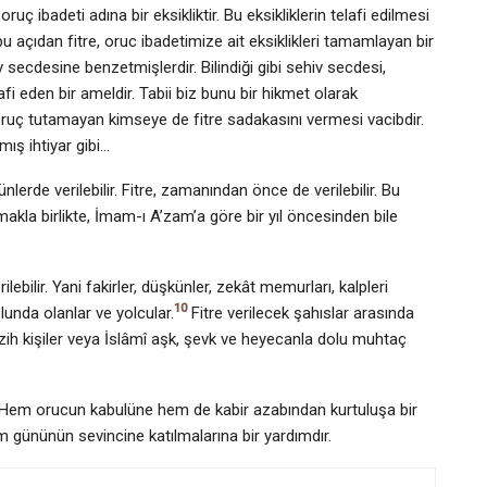
ç ibadeti adına bir eksikliktir. Bu eksikliklerin telafi edilmesi
u açıdan fitre, oruc ibadetimize ait eksiklikleri tamamlayan bir
iv secdesine benzetmişlerdir. Bilindiği gibi sehiv secdesi,
eden bir ameldir. Tabii biz bunu bir hikmet olarak
ruç tutamayan kimseye de fitre sadakasını vermesi vacibdir.
ış ihtiyar gibi…
lerde verilebilir. Fitre, zamanından önce de verilebilir. Bu
makla birlikte, İmam-ı A’zam’a göre bir yıl öncesinden bile
lebilir. Yani fa­kirler, düşkünler, zekât memurları, kalpleri
10
yolunda olanlar ve yolcular.
Fitre verilecek şahıslar arasında
nezih kişiler veya İslâmî aşk, şevk ve heyecanla dolu muhtaç
ır. Hem orucun kabulüne hem de kabir azabından kurtuluşa bir
am gününün sevincine katılmalarına bir yardımdır.