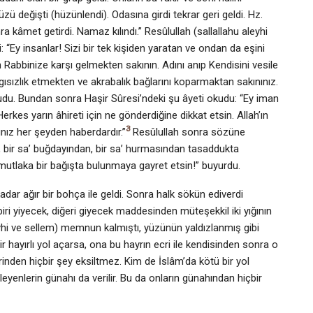
zü değişti (hüzünlendi). Odasına girdi tekrar geri geldi. Hz.
 kâmet getirdi. Namaz kılındı.” Resûlullah (sallal­lahu aleyhi
Ey insanlar! Sizi bir tek kişiden yaratan ve ondan da eşini
en Rabbinize karşı gelmekten sakının. Adını anıp Kendisini vesile
gısızlık etmekten ve akrabalık bağlarını kopar­maktan sakınınız.
udu. Bundan sonra Haşir Sûresi’ndeki şu âyeti okudu: “Ey iman
rkes yarın âhireti için ne gönderdiğine dikkat etsin. Allah’ın
3
nız her şeyden haberdardır.”
Resûlullah sonra sözüne
, bir sa’ buğdayından, bir sa’ hurmasından tasaddukta
mutlaka bir bağışta bulunmaya gayret etsin!” buyurdu.
ar ağır bir bohça ile geldi. Sonra halk sökün ediverdi
biri yiyecek, diğeri giyecek maddesinden müteşekkil iki yığının
yhi ve sellem) memnun kalmıştı, yüzünün yaldız­lanmış gibi
 hayırlı yol açarsa, ona bu hayrın ecri ile kendi­sinden sonra o
 ecrinden hiçbir şey eksiltmez. Kim de İslâm’da kötü bir yol
yenlerin günahı da verilir. Bu da onların günahından hiçbir