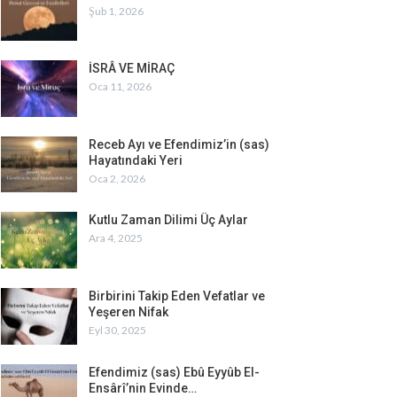
Şub 1, 2026
İSRÂ VE MİRAÇ
Oca 11, 2026
Receb Ayı ve Efendimiz’in (sas)
Hayatındaki Yeri
Oca 2, 2026
Kutlu Zaman Dilimi Üç Aylar
Ara 4, 2025
Birbirini Takip Eden Vefatlar ve
Yeşeren Nifak
Eyl 30, 2025
Efendimiz (sas) Ebû Eyyûb El-
Ensârî’nin Evinde…