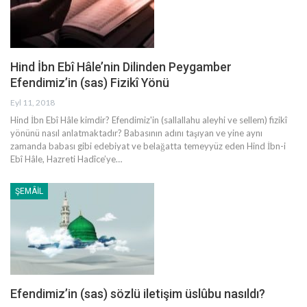
Hind İbn Ebî Hâle’nin Dilinden Peygamber
Efendimiz’in (sas) Fizikî Yönü
Eyl 11, 2018
Hind İbn Ebî Hâle kimdir? Efendimiz'in (sallallahu aleyhi ve sellem) fizikî
yönünü nasıl anlatmaktadır? Babasının adını taşıyan ve yine aynı
zamanda babası gibi edebiyat ve belağatta temeyyüz eden Hind İbn-i
Ebî Hâle, Hazreti Hadîce’ye…
ŞEMÂIL
Efendimiz’in (sas) sözlü iletişim üslûbu nasıldı?