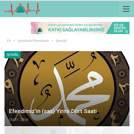
Ev
Sorularla Efendimiz
Şemâil
ŞEMÂIL
Efendimiz’in (sas) Yirmi Dört Saati
Eki 31, 2018