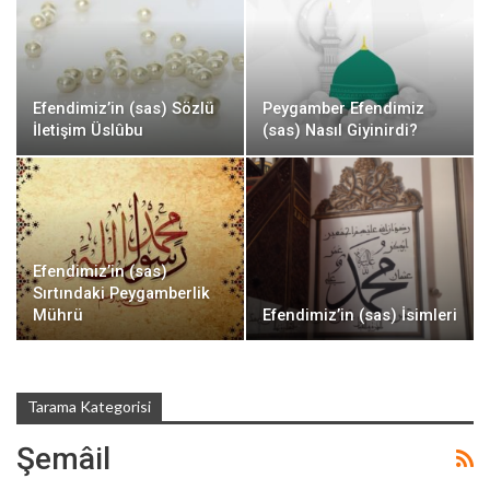
Efendimiz’in (sas) Sözlü
Peygamber Efendimiz
İletişim Üslûbu
(sas) Nasıl Giyinirdi?
Efendimiz’in (sas)
Sırtındaki Peygamberlik
Mührü
Efendimiz’in (sas) İsimleri
Tarama Kategorisi
Şemâil