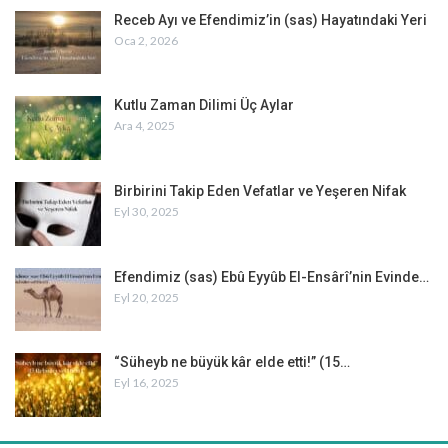
Receb Ayı ve Efendimiz’in (sas) Hayatındaki Yeri
Oca 2, 2026
Kutlu Zaman Dilimi Üç Aylar
Ara 4, 2025
Birbirini Takip Eden Vefatlar ve Yeşeren Nifak
Eyl 30, 2025
Efendimiz (sas) Ebû Eyyûb El-Ensârî’nin Evinde…
Eyl 20, 2025
“Süheyb ne büyük kâr elde etti!” (15…
Eyl 16, 2025