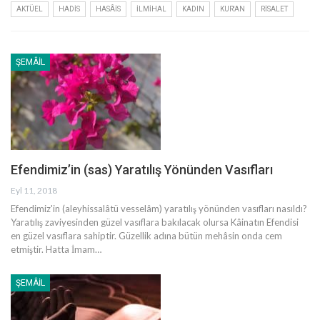
AKTÜEL
HADIS
HASÂIS
İLMIHAL
KADIN
KUR'AN
RISALET
ŞEMÂIL
Efendimiz’in (sas) Yaratılış Yönünden Vasıfları
Eyl 11, 2018
Efendimiz'in (aleyhissalâtü vesselâm) yaratılış yönünden vasıfları nasıldı?
Yaratılış zaviyesinden güzel vasıflara bakılacak olursa Kâinatın Efendisi
en güzel vasıflara sahiptir. Güzellik adına bütün mehâsin onda cem
etmiştir. Hatta İmam…
ŞEMÂIL