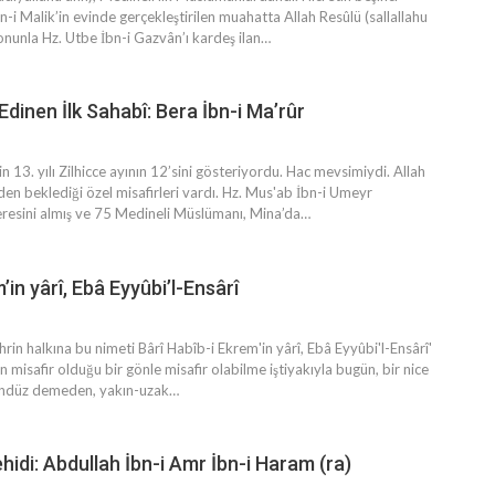
n-i Malik’in evinde gerçekleştirilen muahatta Allah Resûlü (sallallahu
 onunla Hz. Utbe İbn-i Gazvân’ı kardeş ilan
…
 Edinen İlk Sahabî: Bera İbn-i Ma’rûr
in 13. yılı Zilhicce ayının 12’sini gösteriyordu. Hac mevsimiydi. Allah
den beklediği özel misafirleri vardı. Hz. Mus'ab İbn-i Umeyr
eresini almış ve 75 Medineli Müslümanı, Mina’da
…
’in yârî, Ebâ Eyyûbi’l-Ensârî
hrin halkına bu nimeti Bârî Habîb-i Ekrem'in yârî, Ebâ Eyyûbi'l-Ensârî'
n misafir olduğu bir gönle misafir olabilme iştiyakıyla bugün, bir nice
ündüz demeden, yakın-uzak
…
ehidi: Abdullah İbn-i Amr İbn-i Haram (ra)