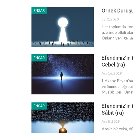
Örnek Duruşu 
ENSAR
Eyl 2, 2020
Her toplumda konu
üzerinde etkili ola
Onların yeni gelişm
Efendimiz’in 
ENSAR
Cebel (ra)
Ara 16, 2019
I. Akabe Beyatı’na 
ve Sünnet’i öğrete
Mus’ab İbn-i Umeyr
Efendimiz’in 
ENSAR
Sâbit (ra)
Ara 8, 2019
Âteşîn bir zekâ, 