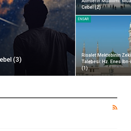
Alimlerin Muallimi: Muâ
Cebel (2)
ENSAR
Risalet Mektebinin Zeki
ebel (3)
Talebesi: Hz. Enes İbn-
(1)