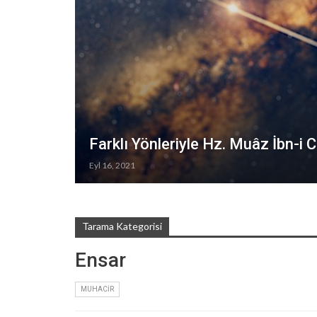
Farklı Yönleriyle Hz. Muâz İbn-i C
Eyl 16, 2021
Tarama Kategorisi
Ensar
MUHACIR