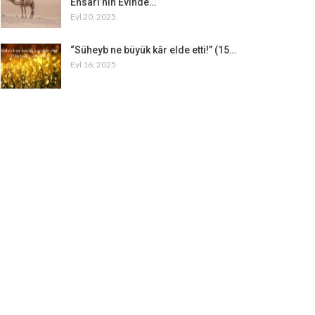
Ensârî’nin Evinde…
Eyl 20, 2025
“Süheyb ne büyük kâr elde etti!” (15…
Eyl 16, 2025