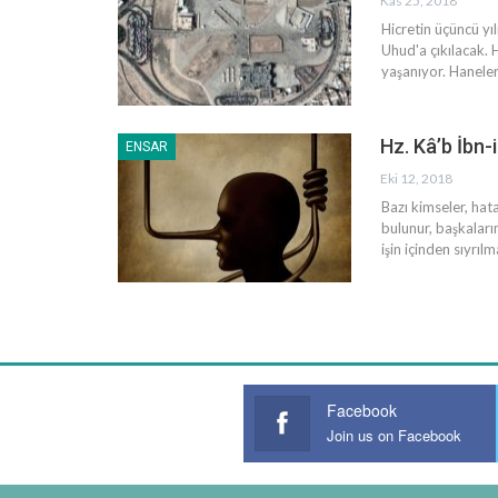
Kas 25, 2018
Hicretin üçüncü yı
Uhud'a çıkılacak. 
yaşanıyor. Haneler
Hz. Kâ’b İbn-
ENSAR
Eki 12, 2018
Bazı kimseler, hat
bulunur, başkaları
işin içinden sıyrıl
Facebook
Join us on Facebook