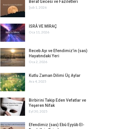
Berat Gecesi ve Faziletleri
Şub 1, 2026
İSRÂ VE MİRAÇ
Oca 11, 2026
Receb Ayı ve Efendimiz’in (sas)
Hayatındaki Yeri
Oca 2, 2026
Kutlu Zaman Dilimi Üç Aylar
Ara 4, 2025
Birbirini Takip Eden Vefatlar ve
Yeşeren Nifak
Eyl 30, 2025
Efendimiz (sas) Ebû Eyyûb El-