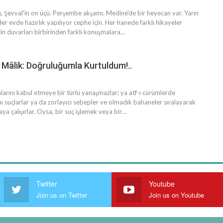
lı, Şevval'in on üçü. Perşembe akşamı. Medine'de bir heyecan var. Yarın
Her evde hazırlık yapılıyor cephe için. Her hanede farklı hikayeler
in duvarları birbirinden farklı konuşmalara…
i Mâlik: Doğruluğumla Kurtuldum!..
alarını kabul etmeye bir türlü yanaşmazlar; ya atf-ı cürümlerde
nı suçlarlar ya da zorlayıcı sebepler ve olmadık bahaneler sıralayarak
maya çalışırlar. Oysa, bir suç işlemek veya bir…
Twitter
Youtube
Join us on Twitter
Join us on Youtube