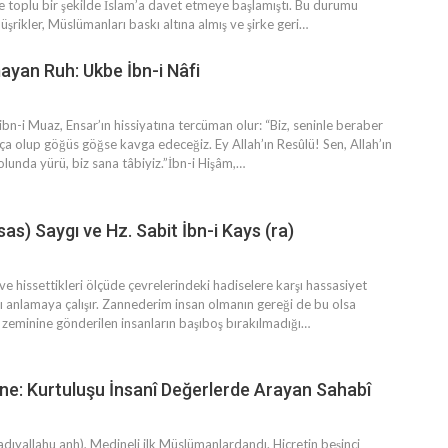
ve toplu bir şekilde İslam’a davet etmeye başlamıştı. Bu durumu
ikler, Müslümanları baskı altına almış ve şirke geri
…
ayan Ruh: Ukbe İbn-i Nâfi
 ibn-i Muaz, Ensar’ın hissiyatına tercüman olur: “Biz, seninle beraber
a olup göğüs göğse kavga edeceğiz. Ey Allah’ın Resûlü! Sen, Allah’ın
lunda yürü, biz sana tâbiyiz.”İbn-i Hişâm,
…
sas) Saygı ve Hz. Sabit İbn-i Kays (ra)
i ve hissettikleri ölçüde çevrelerindeki hadiselere karşı hassasiyet
ı anlamaya çalışır. Zannederim insan olmanın gereği de bu olsa
 zeminine gönderilen insanların başıboş bırakılmadığı
…
ne: Kurtuluşu İnsanî Değerlerde Arayan Sahabî
dıyallahu anh), Medineli ilk Müslümanlardandı. Hicretin beşinci