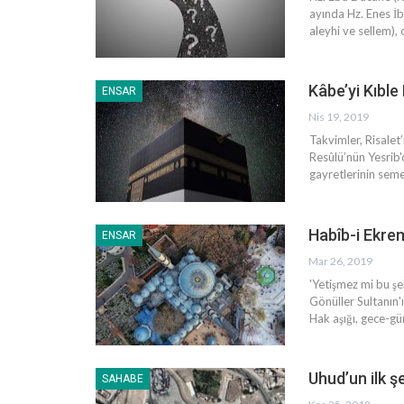
ayında Hz. Enes İb
aleyhi ve sellem),
Kâbe’yi Kıble
ENSAR
Nis 19, 2019
Takvimler, Risalet’
Resûlü’nün Yesrib'
gayretlerinin sem
Habîb-i Ekrem
ENSAR
Mar 26, 2019
'Yetişmez mi bu şe
Gönüller Sultanın'ı
Hak aşığı, gece-g
Uhud’un ilk ş
SAHABE