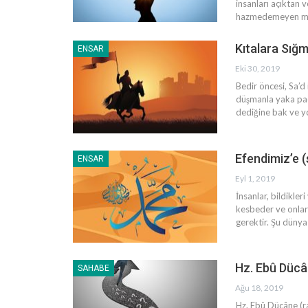
insanları açıktan 
hazmedemeyen müşr
Kıtalara Sığm
ENSAR
Eki 30, 2019
Bedir öncesi, Sa’d
düşmanla yaka paç
dediğine bak ve yo
Efendimiz’e (
ENSAR
Eyl 1, 2019
İnsanlar, bildikler
kesbeder ve onlar
gerektir. Şu dünya
Hz. Ebû Dücâ
SAHABE
Ağu 18, 2019
Hz. Ebû Dücâne (ra