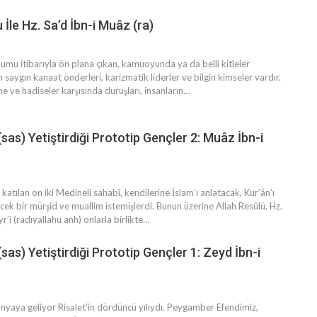
İle Hz. Sa’d İbn-i Muâz (ra)
mu itibarıyla ön plana çıkan, kamuoyunda ya da belli kitleler
n saygın kanaat önderleri, karizmatik liderler ve bilgin kimseler vardır.
e ve hadiseler karşısında duruşları, insanların
…
(sas) Yetiştirdiği Prototip Gençler 2: Muâz İbn-i
katılan on iki Medineli sahabî, kendilerine İslam’ı anlatacak, Kur’ân’ı
cek bir mürşid ve muallim istemişlerdi. Bunun üzerine Allah Resûlü, Hz.
’i (radıyallahu anh) onlarla birlikte
…
(sas) Yetiştirdiği Prototip Gençler 1: Zeyd İbn-i
dünyaya geliyor
Risalet’in dördüncü yılıydı. Peygamber Efendimiz,