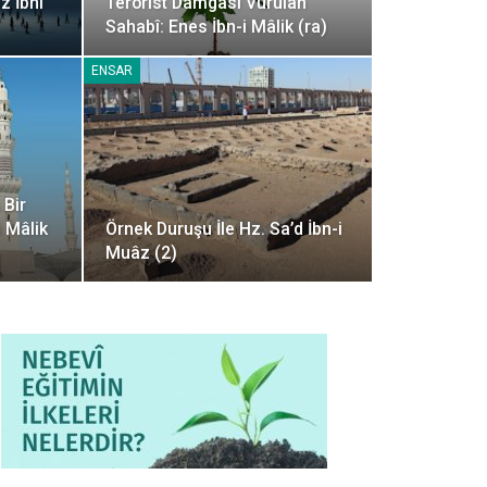
z İbni
Terörist Damgası Vurulan
Sahabî: Enes İbn-i Mâlik (ra)
ENSAR
 Bir
i Mâlik
Örnek Duruşu İle Hz. Sa’d İbn-i
Muâz (2)