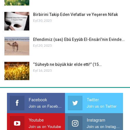
Birbirini Takip Eden Vefatlar ve Yeşeren Nifak
Eyl 30, 2025
Efendimiz (sas) Ebû Eyyûb El-Ensârî’nin Evinde…
Eyl 20, 2025
“Süheyb ne büyük kâr elde etti!” (15…
Eyl 16, 2025
Kâ’b İbn-i Mâlik
Kâ’b ibn-i Mâlik’in Hicranı
Facebook
Twitter
Kâ’b ibn-i Mâlik
, Akabe’de İnsanlığın İftihar Tablosu’na bey’at
Join us on Facebook
Join us on Twitter
etmiş, Bedir dışındaki bütün gazalara katılmış; kılıcı kadar sözü,
sözü kadar da kılıcı keskin bir insandı. Şiirleriyle hasımların moral
Youtube
Instagram
Join us on Youtube
Join us on Instagram
dünyalarını alt-üst edebilecek kadar söz üstadıydı. Fakat, her