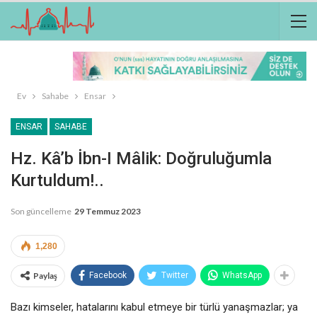
Ev
Sahabe
Ensar
ENSAR
SAHABE
Hz. Kâ’b İbn-I Mâlik: Doğruluğumla
Kurtuldum!..
Son güncelleme
29 Temmuz 2023
1,280
Paylaş
Facebook
Twitter
WhatsApp
Bazı kimseler, hatalarını kabul etmeye bir türlü yanaşmazlar; ya