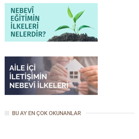
“Allah senin azıcık malına mı muhtaç!” diyerek himmet edenler
arasında yer almak isteyenleri alaya almışlardı. Münafıklardan
yaklaşık seksen tanesi Tebük seferine katılmamak için Rasûl-ü
Ekrem’e bir sürü bahane saymış ve izin istemişlerdi. Onlardan
bazıları da, ganimet devşirmek ümidiyle orduya katılmış ama yol
boyunca bozgunculuk yapmaktan bir an dûr olmamışlardı.
[5] Heyhat ki, “nasıl olsa yetişirim” deyip ağırdan alan ama Tebük
Kervanı’nı kaçırdıktan sonra ona ulaşma fırsatını bir daha da hiç
bulamayan ve meşrû bir özrü olmadığı halde sefere katılmayan
mü’minler de vardı.
Kâ’b ibn-i Mâlik
, Mürare ibn-i Rebî’ ve Hilâl
ibn-i Ümeyye bunlardandı.[6]
Hazırlıklı, düzenli ve güçlü İslâm ordusunun her çeşit savaş
riskini göze alarak Tebük’e kadar ulaşması, psikolojik bakımdan
güç dengesini Müslümanların lehine çevirmişti. Hicaz’a saldırıp
İslam coğrafyasını yakıp yıkmak üzere yola çıkan
Heraklius
ve
BU AY EN ÇOK OKUNANLAR
askerleri, mü’minlerin cesareti karşısında çok korkmuş, dehşete
kapılmış ve savaştan vazgeçmişlerdi. Bunun üzerine,
Peygamber Efendimiz (aleyhissalatü vesselam) Tebük’te yirmi