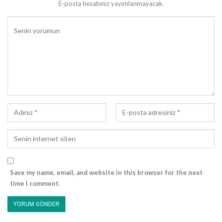
E-posta hesabınız yayımlanmayacak.
avuç İslâm toplumunun yok olmasına fırsat verirsen, artık
yeryüzünde Sana ibadet eden kalmayacak!” diyerek Mevlâ-yı
Müteâl’e içini dökmüş, O’nun havl ve kuvvetine sığınmış; diğer
taraftan da, bütün mü’minleri mallarıyla ve canlarıyla cihada
teşvik etmiş, zafer için gereken sebepleri yerine getirmişti.[2]
Tebük hazırlıkları sırasında, Rasûl-ü Ekrem (sallallahu aleyhi ve
sellem) Efendimiz’in teşvikleri üzerine tarihte eşine az
rastlanabilecek fedakârlık örnekleri sergilenmişti. Zenginiyle
fakiriyle topyekün Ashab-ı Kiram orduya yardım için
koşmuşlardı.[3]
Münafıklar ise; her meseleye nefsanîlik açısından yaklaşıp her
şeyi egoizmaya bağlı değerlendirdikleri için sürekli fesada
sebebiyet verdikleri gibi, gerek Tebük gazvesi hazırlıklarında ve
Save my name, email, and website in this browser for the next
gerekse yolculuk sırasında fitne çıkarmaktan geri durmamışlardı.
time I comment.
[4]
Mü’minlerin yüreklerine korku ve ümitsizlik salmaya çalışmışlar;