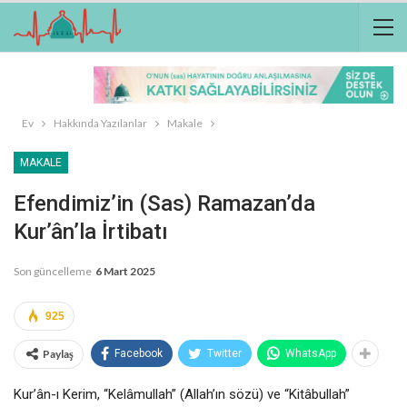
Ev
Hakkında Yazılanlar
Makale
MAKALE
Efendimiz’in (sas) Ramazan’da
Kur’ân’la İrtibatı
Son güncelleme
6 Mart 2025
925
Paylaş
Facebook
Twitter
WhatsApp
Kur’ân-ı Kerim, “Kelâmullah” (Allah’ın sözü) ve “Kitâbullah”