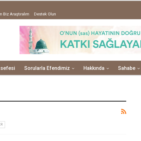
n Biz Araştıralım
Destek Olun
lsefesi
Sorularla Efendimiz
Hakkında
Sahabe
ER