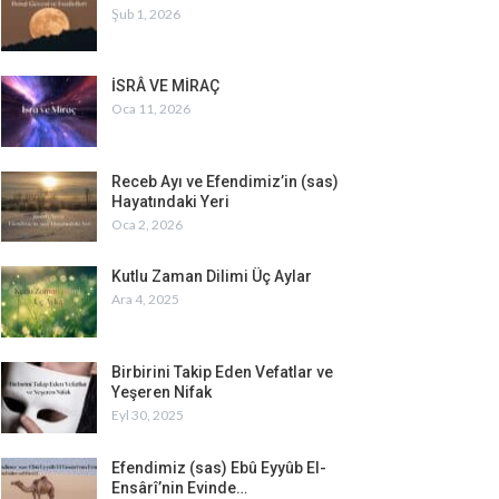
Şub 1, 2026
İSRÂ VE MİRAÇ
Oca 11, 2026
Receb Ayı ve Efendimiz’in (sas)
Hayatındaki Yeri
Oca 2, 2026
Kutlu Zaman Dilimi Üç Aylar
Ara 4, 2025
Birbirini Takip Eden Vefatlar ve
Yeşeren Nifak
Eyl 30, 2025
Efendimiz (sas) Ebû Eyyûb El-
Ensârî’nin Evinde…