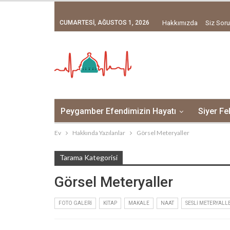
CUMARTESI, AĞUSTOS 1, 2026
Hakkımızda
Siz Soru
Peygamber Efendimizin Hayatı
Siyer Fe
Ev
Hakkında Yazılanlar
Görsel Meteryaller
Tarama Kategorisi
Görsel Meteryaller
FOTO GALERI
KITAP
MAKALE
NAAT
SESLI METERYALL