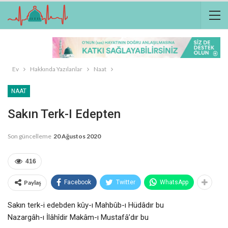
Ev
Hakkında Yazılanlar
Naat
NAAT
Sakın Terk-I Edepten
Son güncelleme
20 Ağustos 2020
416
Paylaş
Facebook
Twitter
WhatsApp
Sakın terk-i edebden kûy-ı Mahbûb-ı Hüdâdır bu
Nazargâh-ı İlâhîdir Makâm-ı Mustafâ’dır bu