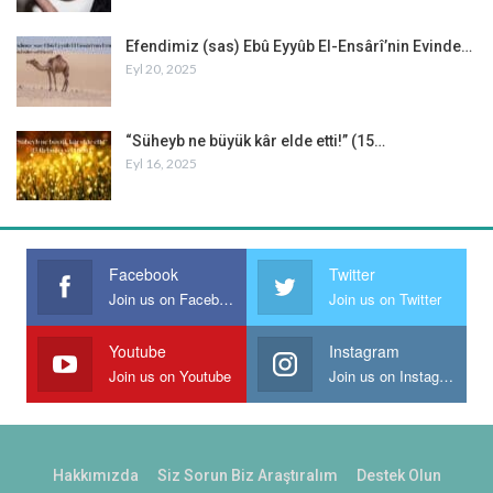
Efendimiz (sas) Ebû Eyyûb El-Ensârî’nin Evinde…
Eyl 20, 2025
“Süheyb ne büyük kâr elde etti!” (15…
Eyl 16, 2025
Facebook
Twitter
Join us on Facebook
Join us on Twitter
Youtube
Instagram
Join us on Youtube
Join us on Instagram
Hakkımızda
Siz Sorun Biz Araştıralım
Destek Olun