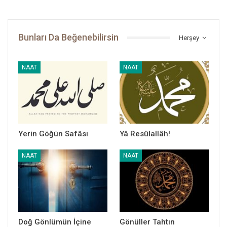
Bunları Da Beğenebilirsin
Herşey
Peygamber Yolu
NAAT
NAAT
Yerin Göğün Safâsı
Yâ Resûlallâh!
NAAT
NAAT
Doğ Gönlümün İçine
Gönüller Tahtın