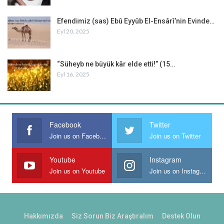
Efendimiz (sas) Ebû Eyyûb El-Ensârî’nin Evinde…
Eyl 20, 2025
“Süheyb ne büyük kâr elde etti!” (15…
Eyl 16, 2025
Facebook
Twitter
Join us on Facebook
Join us on Twitter
Youtube
Instagram
Join us on Youtube
Join us on Instagram
Hakkımızda
Siz Sorun Biz Araştıralım
Destek Olun