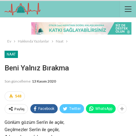
Ev
Hakkında Yazılanlar
Naat
NAAT
Beni Yalnız Bırakma
Son güncelleme
13 Kasım 2020
548
Paylaş
Facebook
Twitter
WhatsApp
Gönlüm gözüm Sen’in ile açılır,
Geçilmezler Sen’in ile geçilir,