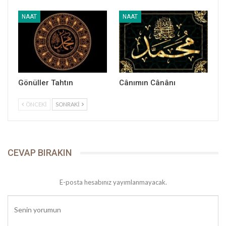
NAAT
NAAT
Peygamber Yolu
Gönüller Tahtın
Cânımın Cânânı
ÖNCEKI
SONRAKI
CEVAP BIRAKIN
E-posta hesabınız yayımlanmayacak.