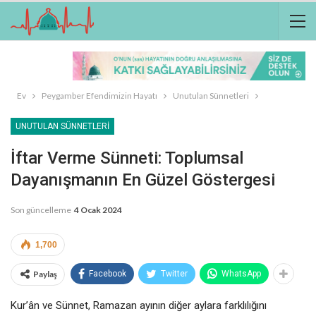
Ev
Peygamber Efendimizin Hayatı
Unutulan Sünnetleri
UNUTULAN SÜNNETLERI
İftar Verme Sünneti: Toplumsal
Dayanışmanın En Güzel Göstergesi
Son güncelleme
4 Ocak 2024
1,700
Paylaş
Facebook
Twitter
WhatsApp
Kur’ân ve Sünnet, Ramazan ayının diğer aylara farklılığını