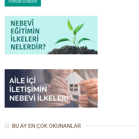
gösterilmesi gerekli salih bir amelin de açları doyurmak; bunun
için organize olmak ve insanların maddi ihtiyaçlarını gidermek
olduğunu beyan eder. O, farklı vesilelerle açlık problemine karşı
ümmetini uyarır ve bu meseleyi çözmek için hem yetkilileri hem
de halkı duyarlı olmaya davet eder. Bu hususta gevşeklik
gösteren fert ve toplumları da çok sert bir şekilde ikaz eder:
“Bir
beldede aç bir kimse sabahlarsa, Allah o yöre halkının
3
üzerinden eman ve korumasını kaldırır.”
Bu ikazla da
yetinmez;
“Komşusu aç iken tok yatan kâmil mü’min
4
değildir!”
buyurur ve etrafındaki kimselerin maddî-manevî
ihtiyaçları karşısında vurdumduymaz hareket eden kimselerin
hakiki mü’min olamayacağını haber verir.
Bu manada mü’minler, evlerini iftara muhtaçlara açar, imkanları
ölçüsünde daireyi genişletir farklı yerlerde iftar sofraları kurar,
Ramazan kumanyaları hazırlar ve bir ayda olsa örnek bir
dayanışma sergilerler. Ramazan ayı çıkınca da hayatlarına
BU AY EN ÇOK OKUNANLAR
taşıdıkları bu
yardımlaşma ve dayanışma
ibadetine/hizmetine
burada son vermez; bu bereketli faaliyetleri -bu istikamette