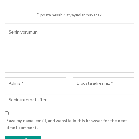
E-posta hesabınız yayımlanmayacak.
Bunun üzerine ashâb-ı kirâm, “Ey Allah’ın Resûlü! Bizden
herkesin iftar verebilecek mali gücü yok ki!” der.
Efendimiz,
“Allah, aynı sevâbı bir hurma tanesi yahut bir
bardak su veya bir yudum süt ile iftar ettirene de verir. Kim
oruçluyu doyurursa bu onun bütün günahlarına keffâret
olur. Allah, onu benim havz-ı kevserimden su içirir ve bir
daha cennete gireceği ana kadar da susamaz. İftar
ettirdiği oruçlunun sevabından hiçbir şey eksilmeden ona
bir o kadar da sevap verilir. O, başı rahmet, ortası mağfiret
sonu cehennemden azad olunan bir aydır. Bu ayda,
kölelerinin -ve çalıştırdığı kimselerin- yükünü/işlerini
2
hafifletenleri Allah cehennemden azad eder.”
Save my name, email, and website in this browser for the next
“Ramazan, maddî-manevi dayanışma ayıdır.”
buyuran ve
time I comment.
buna iftar vermeyi misal veren Allah Resûlü, bu ayda özen