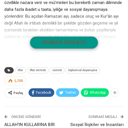
özellikle nazara verir ve mü’minleri bu bereketli zaman diliminde
daha fazla ibadet u taata, iyiliğe ve sosyal dayanışmaya
yönlendirir. Bu açıdan Ramazan ayı, sadece oruç ve Kur’ân ayı
değil Allah ile irtibatı derinlikli bir şekilde gözden geçirme ve yıl
içerisinde bırakılan eksikleri tamamlama ve bütün çeşitleriyle
iyiliklerde seferberlik ayıdır. Allah Resûlü bir Ramazan öncesi
OKUMAYA DEVAM ET
ashâbını böyle bir “iyilik yarışına” şu ifadelerle davet eder:
İçindekiler
iftar
iftar vermek
sünnet
toplumsal dayanışma
1,700
Paylaş
Facebook
Twitter
WhatsApp
“Ramazan ayı bütün bereketi ile size geliyor. Allah
o ayda sizi zengin kılar, bundan dolayı size
rahmet indirir. Hataları yok eder, o ayda
ÖNCEKI GÖNDERI
SONRAKI MESAJ
duaları/iyilikleri çokça kabul eder. Allahu Teâla
ALLAH’IN KULLARINA BİR
Sosyal İlişkiler ve İnsanları
sizin Ramazan ayında hayırlarla yarışmanıza