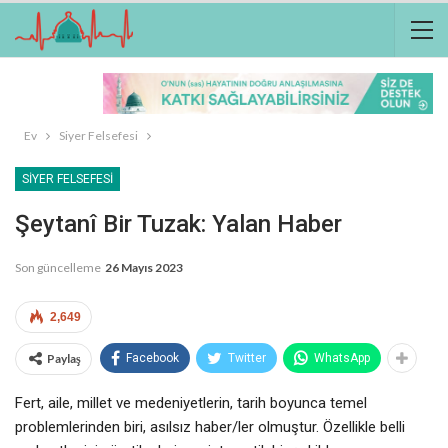
Ev
Siyer Felsefesi
SIYER FELSEFESI
Şeytanî Bir Tuzak: Yalan Haber
Son güncelleme
26 Mayıs 2023
2,649
Paylaş
Facebook
Twitter
WhatsApp
Fert, aile, millet ve medeniyetlerin, tarih boyunca temel
problemlerinden biri, asılsız haber/ler olmuştur. Özellikle belli