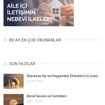
Mekkeliler, kısa sürede bozguna uğramış ve dağılmışlardı. Öyle ki
askerler, onların kaçarken arkada bıraktıkları ganimetleri
toplamaya başlamışlardı. Tam bu sırada Resûlullah’ın (sas)
ordunun, iki ateş arasında kalmasını engellemek için bir tepeye
yerleştirdiği okçuların büyük çoğunluğu, gördükleri manzara
karşısında savaşın bittiğine hükmetmiş ve mevzilerini terk
ederek emir gelmeden savaş meydanına inmişlerdi.
BU AY EN ÇOK OKUNANLAR
Hazır kıta bekleyen Mekkelilerin süvari birliği, onların tepeden
ayrılmasıyla oluşan boşluğu değerlendirmek için hemen
harekete geçmişti. Arkadan gelebilecek ani bir saldırıya karşı
Allah Resûlü’nün aldığı tedbirden dolayı savaş meydanında rahat
SON YAZILAR
hareket eden sahabe, hiç ummadıkları bir anda saldırıya
uğramışlardı. Üstelik durumu fark eden Mekkeliler, toparlanıp geri
Ramazan Ayı ve Peygamber Efendimiz’in (sas)…
dönünce iki ateş arasında kalmışlardı. Beklenmedik bir anda ve
Şub 16, 2026
halde düşmanla karşı karşıya kalan Müslümanlar, düzensiz bir
şekilde savaşıyordu ki meydanda bir ses yankılandı:
“Muhammed öldürüldü!”
Berat Gecesi ve Faziletleri
Şub 1, 2026