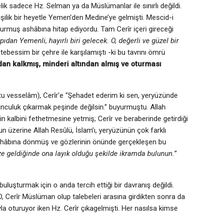
lik sadece Hz. Selman ya da Müslümanlar ile sınırlı değildi.
 kişilik bir heyetle Yemen’den Medine’ye gelmişti. Mescid-i
urmuş ashâbına hitap ediyordu. Tam Cerîr içeri gireceği
apıdan Yemenli, hayırlı biri gelecek. O, değerli ve güzel bir
tebessim bir çehre ile karşılamıştı -ki bu tavrını ömrü
dan kalkmış, minderi altından almış ve oturması
tu vesselâm), Cerîr’e “Şehadet ederim ki sen, yeryüzünde
culuk çıkarmak peşinde değilsin.” buyurmuştu. Allah
r’in kalbini fethetmesine yetmiş; Cerîr ve beraberinde getirdiği
 üzerine Allah Resûlü, İslam’ı, yeryüzünün çok farklı
ashâbına dönmüş ve gözlerinin önünde gerçekleşen bu
e geldiğinde ona layık olduğu şekilde ikramda bulunun.”
uluşturmak için o anda tercih ettiği bir davranış değildi.
 O, Cerîr Müslüman olup talebeleri arasına girdikten sonra da
a oturuyor iken Hz. Cerîr çıkagelmişti. Her nasılsa kimse