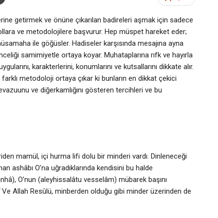
rine getirmek ve önüne çıkarılan badireleri aşmak için sadece
yollara ve metodolojilere başvurur. Hep müspet hareket eder;
e müsamaha ile göğüsler. Hadiseler karşısında mesajına ayna
î inceliği samimiyetle ortaya koyar. Muhataplarına rıfk ve hayırla
ularını, karakterlerini, konumlarını ve kutsallarını dikkate alır.
arklı metodoloji ortaya çıkar ki bunların en dikkat çekici
, tevazuunu ve diğerkamlığını gösteren tercihleri ve bu
den mamül, içi hurma lifi dolu bir minderi vardı. Dinleneceği
 ashâbı O’na uğradıklarında kendisini bu halde
 anhâ), O’nun (aleyhissalâtu vesselâm) mübarek başını
Ve Allah Resûlü, minberden olduğu gibi minder üzerinden de