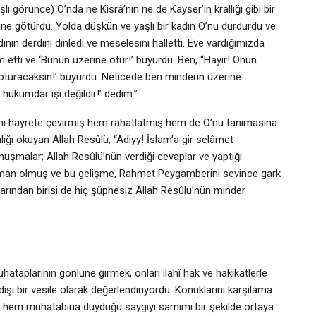
şlı görünce) O’nda ne Kisrâ’nın ne de Kayser’in krallığı gibi bir
vine götürdü. Yolda düşkün ve yaşlı bir kadın O’nu durdurdu ve
dının derdini dinledi ve meselesini halletti. Eve vardığımızda
 etti ve ‘Bunun üzerine otur!’ buyurdu. Ben, “Hayır! Onun
n oturacaksın!’ buyurdu. Neticede ben minderin üzerine
 hükümdar işi değildir!’ dedim.”
erini hayrete çevirmiş hem rahatlatmış hem de O’nu tanımasına
lığı okuyan Allah Resûlü, “Adiyy! İslam’a gir selâmet
onuşmalar; Allah Resûlü’nün verdiği cevaplar ve yaptığı
lüman olmuş ve bu gelişme, Rahmet Peygamberini sevince gark
larından birisi de hiç şüphesiz Allah Resûlü’nün minder
hataplarının gönlüne girmek, onları ilahî hak ve hakikatlerle
dışı bir vesile olarak değerlendiriyordu. Konuklarını karşılama
 hem muhatabına duyduğu saygıyı samimi bir şekilde ortaya