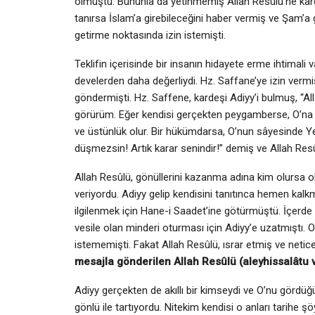
olmuştu. Bununla da yetinmemiş Allah Resûlü’ne kardeş
tanırsa İslam’a girebileceğini haber vermiş ve Şam’a 
getirme noktasında izin istemişti.
Teklifin içerisinde bir insanın hidayete erme ihtimali 
develerden daha değerliydi. Hz. Saffane’ye izin vermiş
göndermişti. Hz. Saffene, kardeşi Adiyy’i bulmuş, “Al
görürüm. Eğer kendisi gerçekten peygamberse, O’na t
ve üstünlük olur. Bir hükümdarsa, O’nun sâyesinde Y
düşmezsin! Artık karar senindir!” demiş ve Allah Resû
Allah Resûlü, gönüllerini kazanma adına kim olursa o
veriyordu. Adiyy gelip kendisini tanıtınca hemen kalkm
ilgilenmek için Hane-i Saadet’ine götürmüştü. İçerd
vesile olan minderi oturması için Adiyy’e uzatmıştı.
istememişti. Fakat Allah Resûlü, ısrar etmiş ve neti
mesajla gönderilen Allah Resûlü (aleyhissalâtu
Adiyy gerçekten de akıllı bir kimseydi ve O’nu gördü
gönlü ile tartıyordu. Nitekim kendisi o anları tarihe