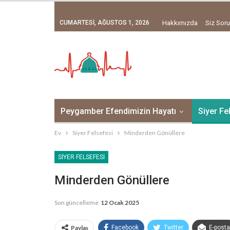
CUMARTESI, AĞUSTOS 1, 2026
Hakkımızda
Siz Soru
Peygamber Efendimizin Hayatı
Siyer Fe
Ev
Siyer Felsefesi
Minderden Gönüllere
SIYER FELSEFESI
Minderden Gönüllere
Son güncelleme
12 Ocak 2025
Paylaş
Facebook
Twitter
E-posta