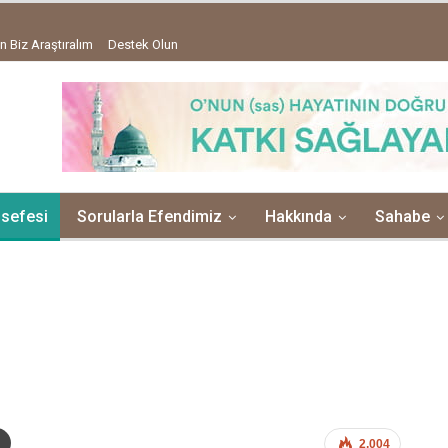
n Biz Araştıralım
Destek Olun
lsefesi
Sorularla Efendimiz
Hakkında
Sahabe
2,004