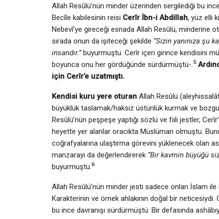
Allah Resûlü’nün minder üzerinden sergilediği bu ince
Becîle kabilesinin reisi
Cerîr İbn-i Abdillah
, yüz elli
Nebevî’ye gireceği esnada Allah Resûlü, minderine ot
sırada onun da işiteceği şekilde
“Sizin yanını­za şu k
insandır.”
buyurmuştu. Cerîr içeri girince kendisini mü
5
boyunca onu her gördüğünde sürdürmüştü-.
Ardın
için Cerîr’e uzatmıştı.
Kendisi kuru yere oturan
Allah Resûlü (aleyhissalâ
büyüklük taslamak/haksız üstünlük kurmak ve bozgun
Resûlü’nün peşpeşe yaptığı sözlü ve fiili jestler, Cerî
heyette yer alanlar oracıkta Müslüman olmuştu. Bunun
coğrafyalarına ulaştırma görevini yüklenecek olan 
manzarayı da değerlendirerek
“Bir kavmin büyüğü siz
6
buyurmuştu.
Allah Resûlü’nün minder jesti sadece onları İslam ile b
Karakterinin ve örnek ahlakının doğal bir neticesiydi.
bu ince davranışı sürdürmüştü. Bir defasında ashâbıyl