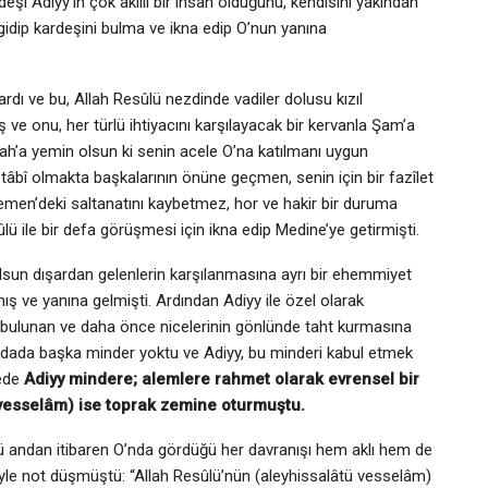
i Adiyy’in çok akıllı bir insan olduğunu, kendisini yakından
gidip kardeşini bulma ve ikna edip O’nun yanına
vardı ve bu, Allah Resûlü nezdinde vadiler dolusu kızıl
 ve onu, her türlü ihtiyacını karşılayacak bir kervanla Şam’a
lah’a yemin olsun ki senin acele O’na katılmanı uygun
âbî olmakta başkalarının önüne geçmen, senin için bir fazîlet
emen’deki saltanatını kaybetmez, hor ve hakir bir duruma
lü ile bir defa görüşmesi için ikna edip Medine’ye getirmişti.
lsun dışardan gelenlerin karşılanmasına ayrı bir ehemmiyet
ış ve yanına gelmişti. Ardından Adiyy ile özel olarak
e bulunan ve daha önce nicelerinin gönlünde taht kurmasına
 Odada başka minder yoktu ve Adiyy, bu minderi kabul etmek
cede
Adiyy mindere; alemlere rahmet olarak evrensel bir
 vesselâm) ise toprak zemine oturmuştu.
ğü andan itibaren O’nda gördüğü her davranışı hem aklı hem de
 şöyle not düşmüştü: “Allah Resûlü’nün (aleyhissalâtü vesselâm)