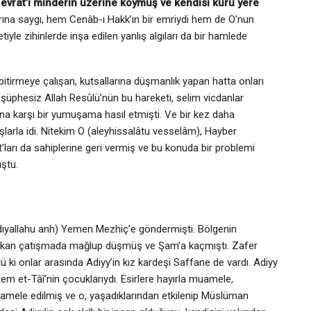
Tevrat’ı minderin üzerine koymuş ve kendisi kuru yere
arına saygı, hem Cenâb-ı Hakk’ın bir emriydi hem de O’nun
iyle zihinlerde inşa edilen yanlış algıları da bir hamlede
ni bitirmeye çalışan, kutsallarına düşmanlık yapan hatta onları
iç şüphesiz Allah Resûlü’nün bu hareketi, selim vicdanlar
’na karşı bir yumuşama hasıl etmişti. Ve bir kez daha
ışlarla idi. Nitekim O (aleyhissalâtu vesselâm), Hayber
ları da sahiplerine geri vermiş ve bu konuda bir problemi
ştu.
radıyallahu anh) Yemen Mezhiç’e göndermişti. Bölgenin
; çıkan çatışmada mağlup düşmüş ve Şam’a kaçmıştı. Zafer
tü ki onlar arasında Adiyy’in kız kardeşi Saffane de vardı. Adiyy
m et-Tâî’nin çocuklarıydı. Esirlere hayırla muamele,
muamele edilmiş ve o, yaşadıklarından etkilenip Müslüman