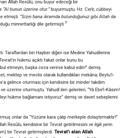
nan Allah Resûlü, onu buyur edeceği bir
ve
“Al bunun üze­rine otur.”
buyurmuştu. Hz. Cerîr, cübbeyi
de etmişti.
“Sizin bana ikramda bulunduğunuz gibi Allah da
7
ğu minnettarlığı dile getirmişti.
ı. Taraflardan biri Hayber diğeri ise Medine Yahudilerine
. Tevrat’ın hükmü açıktı fakat onlar bunu bu
bul etmeyin, başka ceza verirse kabul edin!” demiş
t, mektep ve meclis olarak kullandıkları mekâna; Beytu’l-
as’a gelince oturması için kendisine bir minder takdim
ve üzerine oturmuştu. Yahudî ileri gelenleri, “Yâ Ebe’l-Kâsım!
eleyi hükme bağlamanı istiyoruz” demiş ve davet sebeplerini
ormuş onlar da “Yüzüne kara çalıp merkeple dolaştırmaktır!”
 Resûlü, kendisine bir Tevrat getirilmesini ve ilgili yerin
m) bir Tevrat getirmişlerdi.
Tevrat’ı alan Allah