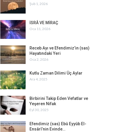
Şub 1, 2026
İSRÂ VE MİRAÇ
Oca 11, 2026
Receb Ayı ve Efendimiz’in (sas)
Hayatındaki Yeri
Oca 2, 2026
Kutlu Zaman Dilimi Üç Aylar
Ara 4, 2025
Birbirini Takip Eden Vefatlar ve
Yeşeren Nifak
Eyl 30, 2025
Efendimiz (sas) Ebû Eyyûb El-
Ensârî’nin Evinde…