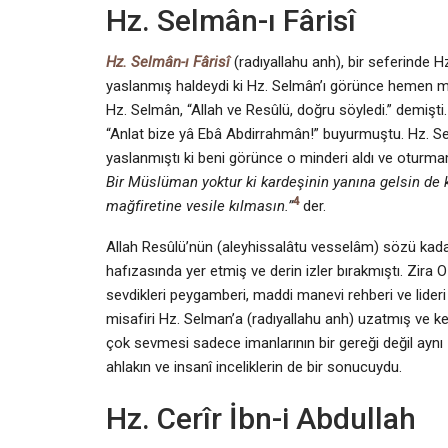
Hz. Selmân-ı Fârisî
Hz. Selmân-ı Fârisî
(radıyallahu anh), bir seferinde H
yaslanmış haldeydi ki Hz. Selmân’ı görünce hemen mi
Hz. Selmân, “Allah ve Resûlü, doğru söyledi.” demişt
“Anlat bize yâ Ebâ Abdirrahmân!” buyurmuştu. Hz. Se
yaslanmıştı ki beni görünce o minderi aldı ve oturm
Bir Müslüman yoktur ki kardeşinin yanına gelsin de k
4
mağfiretine vesile kılmasın.”
der.
Allah Resûlü’nün (aleyhissalâtu vesselâm) sözü kadar
hafızasında yer etmiş ve derin izler bırakmıştı. Zira
sevdikleri peygamberi, maddi manevi rehberi ve lider
misafiri Hz. Selman’a (radıyallahu anh) uzatmış ve k
çok sevmesi sadece imanlarının bir gereği değil ayn
ahlakın ve insanî inceliklerin de bir sonucuydu.
Hz. Cerîr İbn-i Abdullah