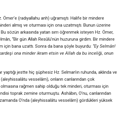
z. Ömer’e (radıyallahu anh) uğramıştı. Halife bir mindere
nderi almış ve oturması için ona uzatmıştı. Bunun üzerine
i. Bu sözün arkasında yatan sırrı öğrenmek isteyen Hz. Ömer,
lmân, “Bir gün Allah Resûlü’nün huzuruna girdim. Bir mindere
am için bana uzattı. Sonra da bana şöyle buyurdu:
“Ey Selmân!
ardeşi ona minder ikram etsin ve Allah da bu inceliği, onun
 yaptığı jestte hiç şüphesiz Hz. Selman’ın ruhunda, aklında ve
 O (aleyhissalâtu vesselâm), onların canlarından çok
i olmasına rağmen sahip olduğu tek minderi, oturması için
endisi toprak zemine oturmuştu. Ashâbın, O’nu, canlarından
ı zamanda O’nda (aleyhissalâtu vesselâm) gördükleri yüksek