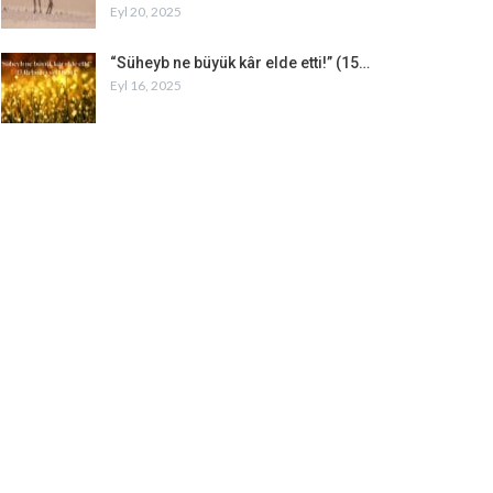
Eyl 20, 2025
“Süheyb ne büyük kâr elde etti!” (15…
Eyl 16, 2025