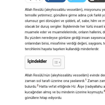
Allah Resûlü (aleyhissalâtu vesselâm), misyonunu ye
temsille yetinmez; gönüllere girme adına çok farklı 
olumsuz geri dönüşleri ve şiddeti, af, sabır, hilm v
olacak bir duruş sergiler. İlişkilerinde her türlü insan
muamele eder ve muamelelerinde, onların hallerini, duyg
Bu yüzden neredeyse gönlüne girdiği insan sayısınca f
onlarından birisi, misafirine verdiği değeri, saygısını
tercihlerini hayata taşırken kullandığı minderlerdir.
İçindekiler
Allah Resûlü’nün (aleyhissalâtu vesselâm) evinde deri
1
zaman sol tarafı üzerine ona yaslanırdı.
Zaman zaman
2
bulurdu.
Hatta vefat ettiğinde Hz. Âişe (radıyallahu
3
kucağından almış ve bu minderin üzerine koymuştu.
gönüllere hitap ediyordu.