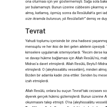
ona oturması için yer göstermemişti. Sağa sola bakı
yer bulamamıştı. Bunun üzerine cübbesini çı­karmış 
almış, katlamış, öpmüş sonra da Re­sû­lul­lah’a geri ia
size ikramda bulunsun, yâ Re­­sû­lal­lah!”
demiş ve duydu
Tevrat
Yahudi toplumu içerisinde bir zina hadisesi yaşanmışt
mensuptu ve her ikisi de ileri gelen ailelerin üyesiydi
kimselere uygulamak istemiyorlardı. “Recim derse ka
ve davayı hükme bağlaması için Allah Resûlü’nü, mabe
Midras’a davet etmişlerdi. Allah Resûlü, Beytu’l-Midr
etmişlerdi. O (aleyhissalâtu vesselâm), minderi almış 
Bizden bir adamla kadın zina ettiler. Senden bu mes
izah etmişlerdi.
Allah Resûlü, onlara bu suçun Tevrat’taki cezasını s
diyerek gerçek hükmü gizlemişlerdi. Bunun üzerine Allah
okunmasını talep etmişti. O’na (aleyhissalâtu vesselâ