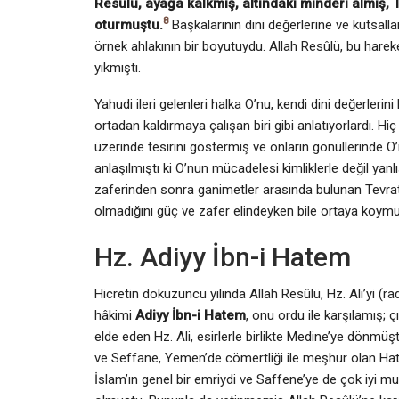
Resûlü, ayağa kalkmış, altındaki minderi almış, 
8
oturmuştu.
Başkalarının dini değerlerine ve kutsall
örnek ahlakının bir boyutuydu. Allah Resûlü, bu hareket
yıkmıştı.
Yahudi ileri gelenleri halka O’nu, kendi dini değerleri
ortadan kaldırmaya çalışan biri gibi anlatıyorlardı. H
üzerinde tesirini göstermiş ve onların gönüllerinde O
anlaşılmıştı ki O’nun mücadelesi kimliklerle değil yanl
zaferinden sonra ganimetler arasında bulunan Tevrat’
olmadığını güç ve zafer elindeyken bile ortaya koymu
Hz. Adiyy İbn-i Hatem
Hicretin dokuzuncu yılında Allah Resûlü, Hz. Ali’yi (
hâkimi
Adiyy İbn-i Hatem
, onu ordu ile karşılamış
elde eden Hz. Ali, esirlerle birlikte Medine’ye dönmüş
ve Seffane, Yemen’de cömertliği ile meşhur olan Hate
İslam’ın genel bir emriydi ve Saffene’ye de çok iyi 