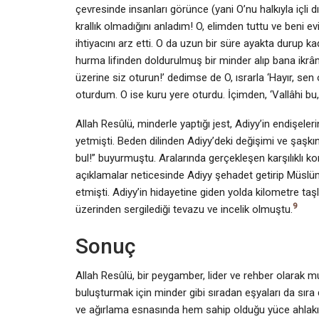
çevresinde insanları görünce (yani O’nu halkıyla içli dı
krallık olmadığını anladım! O, elimden tuttu ve beni e
ihtiyacını arz etti. O da uzun bir süre ayakta durup ka
hurma lifinden doldurulmuş bir minder alıp bana ikrâm
üzerine siz oturun!’ dedimse de O, ısrarla ‘Hayır, se
oturdum. O ise kuru yere oturdu. İçimden, ‘Vallâhi bu,
Allah Resûlü, minderle yaptığı jest, Adiyy’in endişel
yetmişti. Beden dilinden Adiyy’deki değişimi ve şaşkın
bul!” buyurmuştu. Aralarında gerçekleşen karşılıklı k
açıklamalar neticesinde Adiyy şehadet getirip Müs
etmişti. Adiyy’in hidayetine giden yolda kilometre taş
9
üzerinden sergilediği tevazu ve incelik olmuştu.
Sonuç
Allah Resûlü, bir peygamber, lider ve rehber olarak mu
buluşturmak için minder gibi sıradan eşyaları da sıra 
ve ağırlama esnasında hem sahip olduğu yüce ahlakı