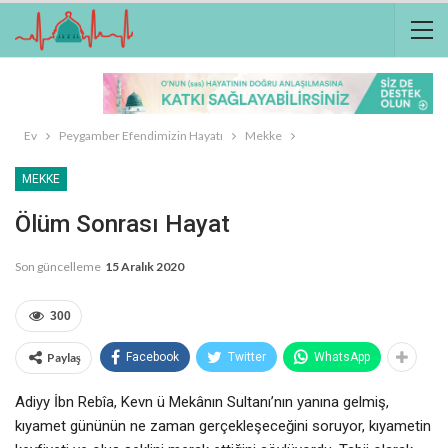
Ev
Peygamber Efendimizin Hayatı
Mekke
MEKKE
Ölüm Sonrası Hayat
Son güncelleme
15 Aralık 2020
300
Paylaş
Facebook
Twitter
WhatsApp
Adiyy İbn Rebîa, Kevn ü Mekânın Sultanı’nın yanına gelmiş,
kıyamet gününün ne zaman gerçekleşeceğini soruyor, kıyametin