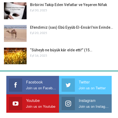
anlatılmıyordu. Aslında bu, Kur’ânî metodun bir parçasıydı;
Birbirini Takip Eden Vefatlar ve Yeşeren Nifak
teoriyle birlikte pratikten örnekler de ortaya konuluyor ve
Eyl 30, 2025
insanların görüp duyarak ikna olmaları isteniyordu. Öldükten
sonra yeniden diriltme gerçeğini anlatırken Kur’ân, düşünen
herkese şöyle seslenecekti:
Efendimiz (sas) Ebû Eyyûb El-Ensârî’nin Evinde…
Eyl 20, 2025
– İşte, Allah’ın rahmet eserlerine bir bak! Ölmüş toprağa nasıl da
hayat veriyor? İşte, bunu yapan aynı kudret, ölüleri diriltecek olan
aynı kudrettir. Zira O, her şeye kadirdir.[12]
“Süheyb ne büyük kâr elde etti!” (15…
Öyle ya, hemen her an etrafta yeni yeni ölümler ve ardından da
Eyl 16, 2025
yeniden dirilmeler yaşanıyor ve bunları da, biraz ibretle bakan
herkes görüyordu. Kışın yağan karın ardından, beyaz kefenini
üzerinden atıp ayağa kalkarak yeniden baharın gelmesi, bir-iki
hafta içinde bütün bitkilerin, yeniden haşroluyor gibi yeni
Facebook
Twitter
elbiselerini giyip yaprak ve çiçeklerle bezenmeleri ve sinekler gibi
Join us on Facebook
Join us on Twitter
bazı canlıların, uzun süre gözden kaybolduktan sonra aynı
çoklukla yeniden yaratılmaları gibi insan gözü önünde, cereyan
Youtube
Instagram
eden nice haşir örnekleri durmaktaydı. Önemli olan bunları,
Join us on Youtube
Join us on Instagram
gözdeki ülfet perdesini kaldırarak görebilmek, sonra da bu işin