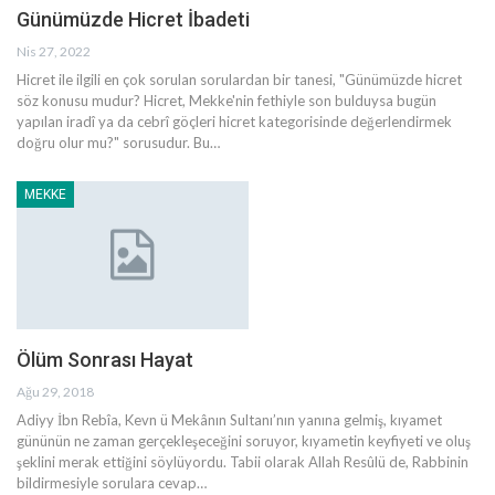
Günümüzde Hicret İbadeti
Nis 27, 2022
Hicret ile ilgili en çok sorulan sorulardan bir tanesi, "Günümüzde hicret
söz konusu mudur? Hicret, Mekke'nin fethiyle son bulduysa bugün
yapılan iradî ya da cebrî göçleri hicret kategorisinde değerlendirmek
doğru olur mu?" sorusudur. Bu
…
MEKKE
Ölüm Sonrası Hayat
Ağu 29, 2018
Adiyy İbn Rebîa, Kevn ü Mekânın Sultanı’nın yanına gelmiş, kıyamet
gününün ne zaman gerçekleşeceğini soruyor, kıyametin keyfiyeti ve oluş
şeklini merak ettiğini söylüyordu. Tabii olarak Allah Resûlü de, Rabbinin
bildirmesiyle sorulara cevap…