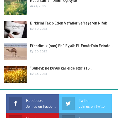
Kutlu Zaman Dilimi Üç Aylar
Ara 4, 2025
Birbirini Takip Eden Vefatlar ve Yeşeren Nifak
Eyl 30, 2025
Efendimiz (sas) Ebû Eyyûb El-Ensârî’nin Evinde…
Eyl 20, 2025
“Süheyb ne büyük kâr elde etti!” (15…
Eyl 16, 2025
Facebook
Twitter
Join us on Facebook
Join us on Twitter