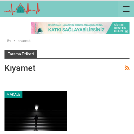
Ev
kıyamet
Tarama Etiketi
Kıyamet
MAKALE