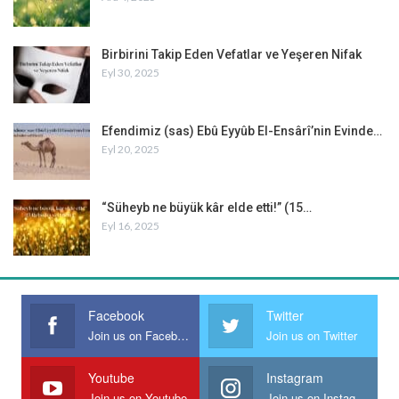
Birbirini Takip Eden Vefatlar ve Yeşeren Nifak
Eyl 30, 2025
Efendimiz (sas) Ebû Eyyûb El-Ensârî’nin Evinde…
Eyl 20, 2025
“Süheyb ne büyük kâr elde etti!” (15…
Eyl 16, 2025
Facebook
Twitter
Join us on Facebook
Join us on Twitter
Youtube
Instagram
Join us on Youtube
Join us on Instagram