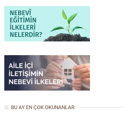
Selçuk CAMCI
Selçuk Camcı, 1992 İlahiyat mezunu. Hadis Ana bilim Dalı’ndan
yüksek lisansını yapan Camcı, İslam hukukundan doktora
öğrencisi. Yeni Ümit Dergisi başta olmak üzere dini yayınlarda
editör olarak çalıştı. Amerika Birleşik Devletlerinde Chaplaincy
(manevi rehberlik) eğitimi aldı.
1 Buhârî,
Et’ime
, 12; Müslim,
Eşribe
, 186;
Muvatta
,
Sıfatü’n-Nebi
,
10; Tirmizî,
Et’ime
, 20.
2
Tirmizî
,
Et’ime
, 20
3 Tirmizî,
Zühd
, 47; İbn Mâce,
Et’ime
, 50.
4 Münziri, Et-Terğib ve’t-Terhib, 3/422
BU AY EN ÇOK OKUNANLAR