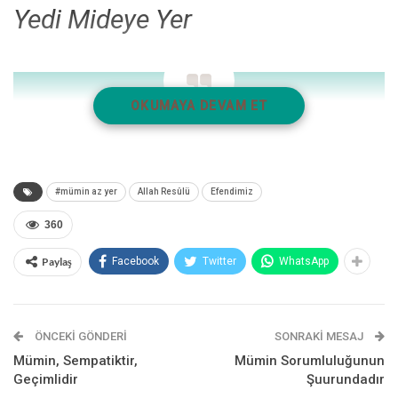
Yedi Mideye Yer
OKUMAYA DEVAM ET
“
Mümin, bir mideye yer, kafir ise yedi mideye yer.”
1
#mümin az yer
Allah Resûlü
Efendimiz
360
Bu konuda: “Mümin, bir mideye içer, kafir ise yedi mideye içer”2
Paylaş
Facebook
Twitter
WhatsApp
şeklinde farklı bir rivayet daha vardır.
Müminin Allah ve insan anlayışı, onun bütün hayatını değiştirir.
Onun idealleri ve hedefleri vardır. Kâinatın yaratıcısı, insanı, bir
ÖNCEKI GÖNDERI
SONRAKI MESAJ
imtihan yeri olan bu dünyaya göndermiş ve buradaki yolculuğu
Mümin, Sempatiktir,
Mümin Sorumluluğunun
bitince onu ahiret denen yere, yani asıl evine (baki diyara)
Geçimlidir
Şuurundadır
çağıracaktır. Dolayısıyla mümin, önceliklerini iyi tespit etmelidir.