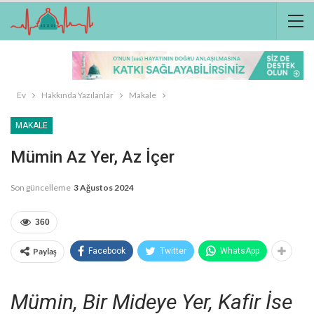
Ev
Hakkında Yazılanlar
Makale
MAKALE
Mümin Az Yer, Az İçer
Son güncelleme
3 Ağustos 2024
360
Paylaş
Facebook
Twitter
WhatsApp
Mümin, Bir Mideye Yer, Kafir İse