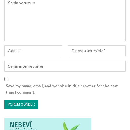
anlatılarak bu yolun yolcularına sabır ve hak çizgide sebat
tavsiye edilecekti.[6]
Dipnotlar:
[1] Bkz. Duhâ, 93/1-6
[2] Bkz. Âl-i İmrân, 104
[3] Bkz. Âl-i İmrân, 3/110
[4] Bkz. Mâide, 5/78, 79
[5] Konuyla ilgili olarak bkz. Buhâri, Sahîh, 2/520 (1368), 3/1314
(3393); Müslim, Sahîh, 1/69 (78), 1/69 (80)
[6] Bkz. Asr, 103/1-3
Save my name, email, and website in this browser for the next
time I comment.