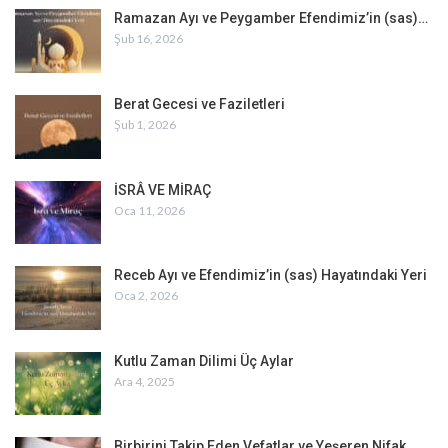
Ramazan Ayı ve Peygamber Efendimiz’in (sas)…
Şub 16, 2026
Berat Gecesi ve Faziletleri
Şub 1, 2026
İSRÂ VE MİRAÇ
Oca 11, 2026
Receb Ayı ve Efendimiz’in (sas) Hayatındaki Yeri
Oca 2, 2026
Kutlu Zaman Dilimi Üç Aylar
Ara 4, 2025
Birbirini Takip Eden Vefatlar ve Yeşeren Nifak