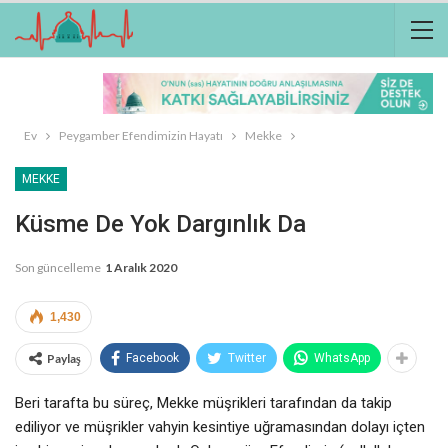
Ev
Peygamber Efendimizin Hayatı
Mekke
MEKKE
Küsme De Yok Dargınlık Da
Son güncelleme
1 Aralık 2020
1,430
Paylaş
Facebook
Twitter
WhatsApp
Beri tarafta bu süreç, Mekke müşrikleri tarafından da takip
ediliyor ve müşrikler vahyin kesintiye uğramasından dolayı içten