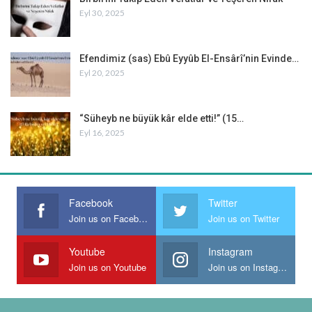
Eyl 30, 2025
karanlıklarında yapılacak böylesine bir kulluk Allah katında ayrı bir
mana ifade ediyordu. Demek ki; herkesin, ölümün küçük kardeşi
olarak bilinen uykuya kendini salıp da rahat döşeklerine uzandığı
Efendimiz (sas) Ebû Eyyûb El-Ensârî’nin Evinde…
demlerde mü’minler, gelecek günlerde karşılaşacakları sıkıntıları
Eyl 20, 2025
göğüsleyip onlar karşısında yılmadan mesafe alabilmek için
böyle bir ibadete çok ihtiyaç duyuyorlardı. Zira, uzun soluklu ve
meşakkatlerle dolu olan bu kulluk yolunda, yılmadan ve hız
“Süheyb ne büyük kâr elde etti!” (15…
kesmeden yürüyebilmenin zemini, Hak karşısındaki duruşla
Eyl 16, 2025
doğru orantılıydı.
Bununla birlikte, Allah (celle celâluhû), yine merhamet gösteriyor,
kullarının arasındaki dayanıklılığı esas alıyor ve herkesin kendine
Facebook
Twitter
göre bulabileceği bir zeminde kullukla dolması gerektiğini ifade
Join us on Facebook
Join us on Twitter
ediyordu.[11]
Youtube
Instagram
Join us on Youtube
Join us on Instagram
Dipnotlar:
[1] Bazı rivayetlerde aynı hadisenin, Müddessir suresinin iniş