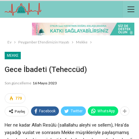
Ev
Peygamber Efendimizin Hayatı
Mekke
MEKKE
Gece İbadeti (Teheccüd)
Son güncelleme
16 Mayıs 2023
779
Paylaş
Facebook
Twitter
WhatsApp
Her ne kadar Allah Resûlü (sallallahu aleyhi ve sellem), Hira’da
yaşadığı vuslat ve sonrasını Mekke müşrikleriyle paylaşmamış