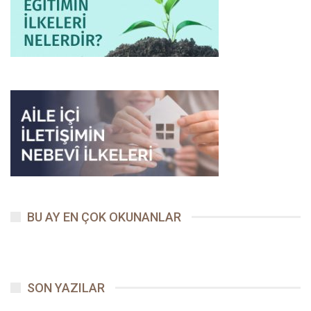
Demek ki, Kur’ân’ın ihtiva ettiği gerçeklerin yaşanması kadar
toplumdaki yansıma ve temsili de önemliydi. Ses, Allah
tarafından verilmiş büyük bir nimetti ve bu nimet, Kur’ân
okunurken kendini göstermeli, ortaya güzel bir ses ahenk ve
armonisi çıkmalıydı.
– Kur’ân’ı seslerinizle tezyin ediniz,[7] mânâsındaki emir de
zaten bunu ifade etmekteydi. Ashabı arasında, güzel sesiyle
Kur’ân okuyan birisini gördüğünde başını sıvazlayacak ve:
–
Davud
(aleyhisselâm)’ın sesindeki ahenge benzer bir kabiliyet
verilmiş,[8] diyerek takdir edecekti. Çünkü O (sallallahu aleyhi ve
sellem), etrafa saçılan kum taneleri gibi Kur’ân harflerinin
ağızdan ahenksiz çıkmasından hoşlanmıyor ve:
BU AY EN ÇOK OKUNANLAR
– Okurken onun, mânâ derinliklerine dalıp ilgili yerlerde durarak
tefekkür edin; onunla kalplerinizi harekete geçirin ve bir an önce
bitirip de elimden bırakayım gibi bir endişe içinde olmayın,[9]
buyuruyordu.
SON YAZILAR