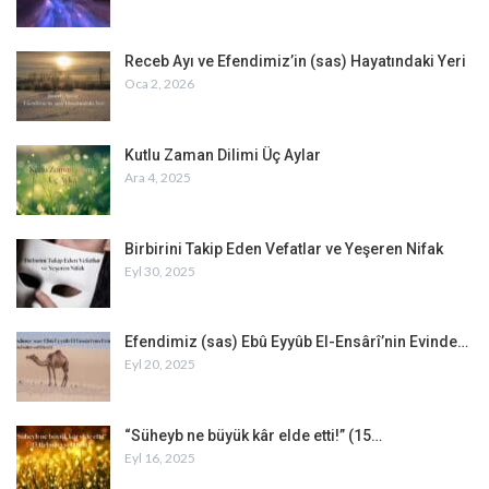
Receb Ayı ve Efendimiz’in (sas) Hayatındaki Yeri
Oca 2, 2026
Kutlu Zaman Dilimi Üç Aylar
Ara 4, 2025
Birbirini Takip Eden Vefatlar ve Yeşeren Nifak
Eyl 30, 2025
Efendimiz (sas) Ebû Eyyûb El-Ensârî’nin Evinde…
Eyl 20, 2025
“Süheyb ne büyük kâr elde etti!” (15…
Eyl 16, 2025