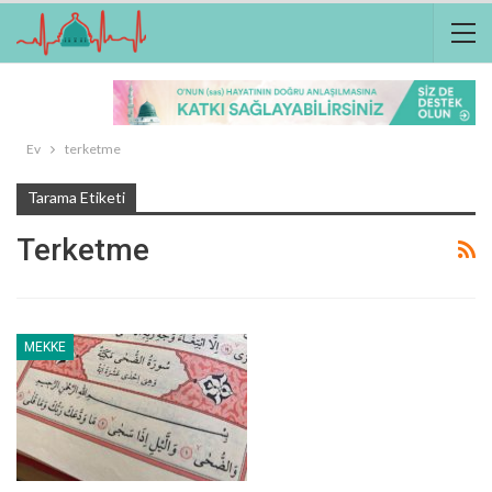
Ev
terketme
Tarama Etiketi
Terketme
MEKKE