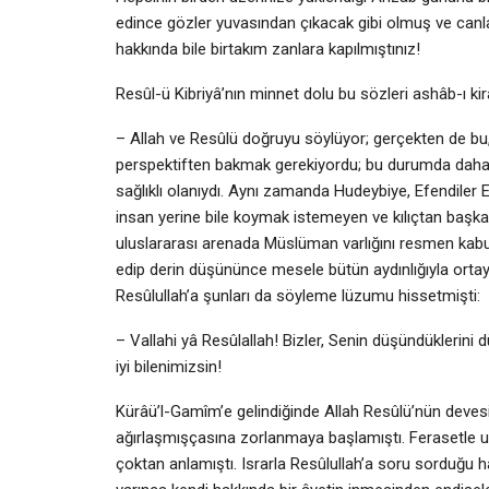
edince gözler yuvasından çıkacak gibi olmuş ve canlar 
hakkında bile birtakım zanlara kapılmıştınız!
Resûl-ü Kibriyâ’nın minnet dolu bu sözleri ashâb-ı ki
– Allah ve Resûlü doğruyu söylüyor; gerçekten de bu,
perspektiften bakmak gerekiyordu; bu durumda daha 
sağlıklı olanıydı. Aynı zamanda Hudeybiye, Efendiler Ef
insan yerine bile koymak istemeyen ve kılıçtan baş
uluslararası arenada Müslüman varlığını resmen kabull
edip derin düşününce mesele bütün aydınlığıyla ortay
Resûlullah’a şunları da söyleme lüzumu hissetmişti:
– Vallahi yâ Resûlallah! Bizler, Senin düşündüklerini 
iyi bilenimizsin!
Kürâü’l-Gamîm’e gelindiğinde Allah Resûlü’nün devesi
ağırlaşmışçasına zorlanmaya başlamıştı. Ferasetle uza
çoktan anlamıştı. Israrla Resûlul­lah’a soru sorduğu