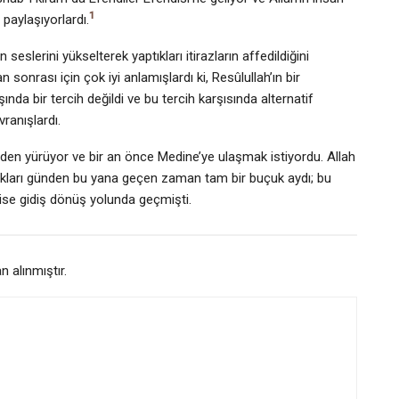
1
 paylaşıyorlardı.
slerini yükselterek yaptıkları itirazların affedildiğini
sonrası için çok iyi anlamışlardı ki, Resûlullah’ın bir
şında bir tercih değildi ve bu tercih karşısında alternatif
ranışlardı.
den yürüyor ve bir an önce Medine’ye ulaşmak istiyordu. Allah
ıkları günden bu yana geçen zaman tam bir buçuk aydı; bu
 ise gidiş dönüş yolunda geçmişti.
 alınmıştır.