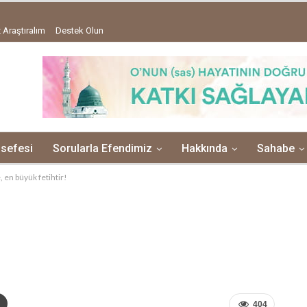
 Araştıralım
Destek Olun
lsefesi
Sorularla Efendimiz
Hakkında
Sahabe
 en büyük fetihtir!
404