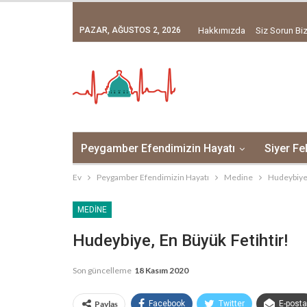
PAZAR, AĞUSTOS 2, 2026
Hakkımızda
Siz Sorun Biz
Peygamber Efendimizin Hayatı
Siyer Fe
Ev
Peygamber Efendimizin Hayatı
Medine
Hudeybiye,
MEDINE
Hudeybiye, En Büyük Fetihtir!
Son güncelleme
18 Kasım 2020
Paylaş
Facebook
Twitter
E-posta