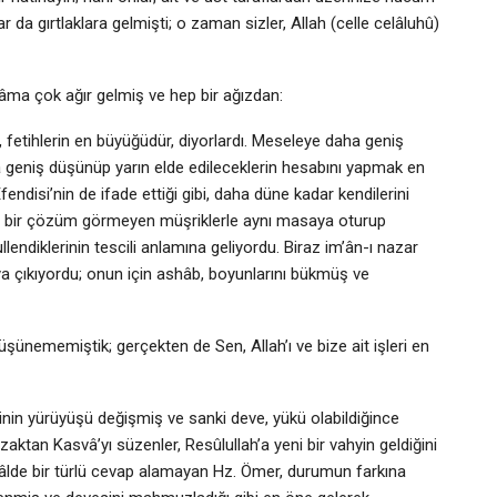
da gırtlaklara gelmişti; o zaman sizler, Allah (celle celâluhû)
râma çok ağır gelmiş ve hep bir ağızdan:
 fetihlerin en büyüğüdür, diyorlardı. Meseleye daha geniş
geniş düşünüp yarın elde edileceklerin hesabını yapmak en
endisi’nin de ifade ettiği gibi, daha düne kadar kendilerini
ka bir çözüm görmeyen müşriklerle aynı masaya oturup
endiklerinin tescili anlamına geliyordu. Biraz im’ân-ı nazar
a çıkıyordu; onun için ashâb, boyunlarını bükmüş ve
düşünememiştik; gerçekten de Sen, Allah’ı ve bize ait işleri en
nin yürüyüşü değişmiş ve sanki deve, yükü olabildiğince
ktan Kasvâ’yı süzenler, Resûlullah’a yeni bir vahyin geldiğini
 hâlde bir türlü cevap alamayan Hz. Ömer, durumun farkına