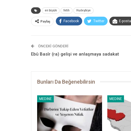
en büyük
fetih
Hudeybiye
Paylaş
Facebook
Twitter
E-posta
ÖNCEKI GÖNDERI
Ebû Basîr (ra) gelişi ve anlaşmaya sadakat
Bunları Da Beğenebilirsin
MEDINE
MEDINE