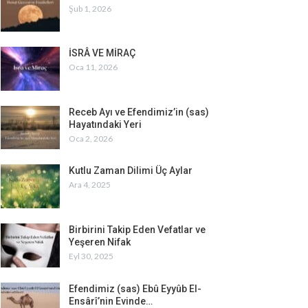
Şub 1, 2026
İSRÂ VE MİRAÇ
Oca 11, 2026
Receb Ayı ve Efendimiz’in (sas)
Hayatındaki Yeri
Oca 2, 2026
Kutlu Zaman Dilimi Üç Aylar
Ara 4, 2025
Birbirini Takip Eden Vefatlar ve
Yeşeren Nifak
Eyl 30, 2025
Efendimiz (sas) Ebû Eyyûb El-
Ensârî’nin Evinde…