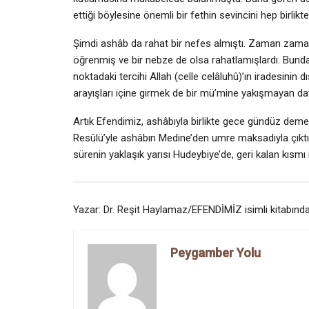
ettiği böylesine önemli bir fethin sevincini hep birlikte
Şimdi ashâb da rahat bir nefes almıştı. Zaman zaman se
öğrenmiş ve bir nebze de olsa rahatlamışlardı. Bundan 
noktadaki tercihi Allah (celle celâluhû)’ın iradesinin dı
arayışları içine girmek de bir mü’mine yakışmayan dav
Artık Efendimiz, ashâbıyla birlikte gece gündüz deme
Resû­lü’yle ashâbın Medine’den umre maksadıyla çıkt
sürenin yaklaşık yarısı Hudeybiye’de, geri kalan kısmı
Yazar: Dr. Reşit Haylamaz/EFENDİMİZ isimli kitabından
Peygamber Yolu