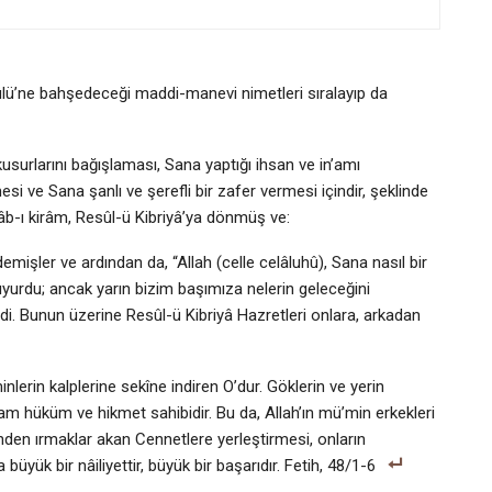
ûlü’ne bahşedeceği maddi-manevi nimetleri sıralayıp da
usurlarını bağışlaması, Sana yaptığı ihsan ve in’amı
 ve Sana şanlı ve şerefli bir zafer vermesi içindir, şeklinde
âb-ı kirâm, Resûl-ü Kibriyâ’ya dönmüş ve:
mişler ve ardından da, “Allah (celle celâluhû), Sana nasıl bir
uyurdu; ancak yarın bizim başımıza nelerin geleceğini
erdi. Bunun üzerine Resûl-ü Kibriyâ Hazretleri onlara, arkadan
inlerin kalplerine sekîne indiren O’dur. Göklerin ve yerin
r, tam hüküm ve hikmet sahibidir. Bu da, Allah’ın mü’min erkekleri
inden ırmaklar akan Cennetlere yerleştirmesi, onların
 büyük bir nâiliyettir, büyük bir başarıdır. Fetih, 48/1-6