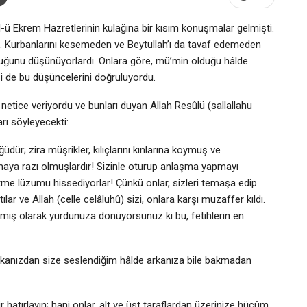
-ü Ekrem Hazretlerinin kulağına bir kısım konuşmalar gelmişti.
rdu. Kurbanlarını kesemeden ve Beytullah’ı da tavaf edemeden
duğunu düşünüyorlardı. Onlara göre, mü’min olduğu hâlde
si de bu düşüncelerini doğruluyordu.
ı netice veriyordu ve bunları duyan Allah Resûlü (sallallahu
rı söyleyecekti:
üdür; zira müşrikler, kılıçlarını kınlarına koymuş ve
ırmaya razı olmuşlardır! Sizinle oturup anlaşma yapmayı
 etme lüzumu hissediyorlar! Çünkü onlar, sizleri temaşa edip
r ve Allah (celle celâluhû) sizi, onlara karşı muzaffer kıldı.
nmış olarak yurdunuza dönüyorsunuz ki bu, fetihlerin en
rkanızdan size seslendiğim hâlde arkanıza bile bakmadan
hatırlayın; hani onlar, alt ve üst taraflardan üzerinize hücûm