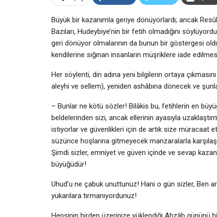
Büyük bir kazanımla geriye dönüyorlardı; ancak Resûl
Bazıları, Hudeybiye’nin bir fetih olmadığını söylüyo
geri dönüyor olmalarının da bunun bir göstergesi ol
kendilerine sığınan insanların müşriklere iade edilme
Her söylenti, din adına yeni bilgilerin ortaya çıkmasın
aleyhi ve sellem), yeniden ashâbına dönecek ve şunla
– Bunlar ne kötü sözler! Bilâkis bu, fetihlerin en büyüğ
beldelerinden sizi, ancak ellerinin ayasıyla uzaklaşt
istiyorlar ve güvenlikleri için de artık size müracaat
süzünce hoşlarına gitmeyecek manzaralarla karşılaştıla
Şimdi sizler, emniyet ve güven içinde ve sevap kaza
büyüğüdür!
Uhud’u ne çabuk unuttunuz! Hani o gün sizler, Ben a
yukarılara tırmanıyordunuz!
Hepsinin birden üzerinize yüklendiği Ahzâb gününü bir 