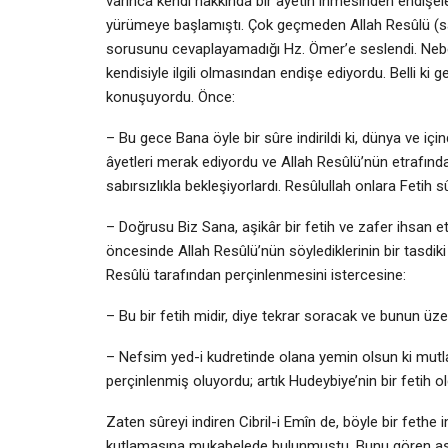
varınca kendi hakkında bir âyetin inmesinden endişe
yürümeye başlamıştı. Çok geçmeden Allah Resûlü (sall
sorusunu cevaplayamadığı Hz. Ömer’e seslendi. Nebe
kendisiyle ilgili olmasından endişe ediyordu. Belli ki
konuşuyordu. Önce:
– Bu gece Bana öyle bir sûre indirildi ki, dünya ve iç
âyetleri merak ediyordu ve Allah Resûlü’nün etrafınd
sabırsızlıkla bekleşiyorlardı. Resûlullah onlara Fetih
– Doğrusu Biz Sana, aşikâr bir fetih ve zafer ihsan et
öncesinde Allah Resûlü’nün söylediklerinin bir tasdiki
Resûlü tarafından perçinlenmesini istercesine:
– Bu bir fetih midir, diye tekrar soracak ve bunun üze
– Nefsim yed-i kudretinde olana yemin olsun ki mutlak
perçinlenmiş oluyordu; artık Hudeybiye’nin bir fetih
Zaten sûreyi indiren Cibril-i Emîn de, böyle bir fethe i
kutlamasına mukabelede bulunmuştu. Bunu gören ashâb