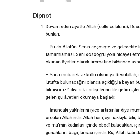
Dipnot:
Devam eden âyette Allah (celle celâluhû), Res
bunları:
– Bu da Allah’ın, Senin geçmişte ve gelecekte k
tamamlaması, Seni dosdoğru yola hidâyet etmesi
okunan âyetler olarak ümmetine bildirince ash
– Sana mübarek ve kutlu olsun yâ Resûlallah, de
lütufta bulunacağını olanca açıklığıyla beyan b
bilmiyoruz!” diyerek endişelerini dile getirmişl
gelen şu âyetleri okumaya başladı:
– İmandaki yakînlerini iyice artırsınlar diye müm
orduları Allah’ındır. Allah her şeyi hakkıyla bili
ve mü’min kadınları içinde ebedî kalacakları, iç
günahlarını bağışlaması içindir. Bu, Allah katında