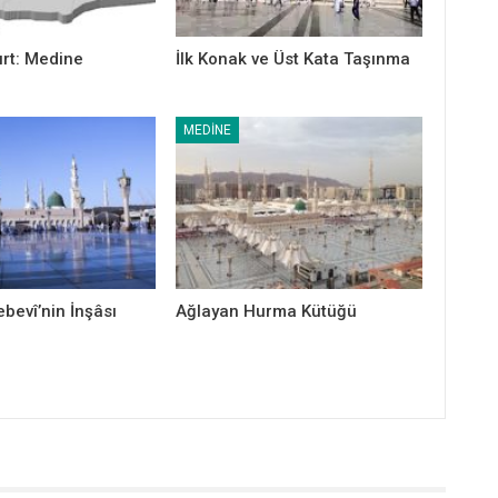
urt: Medine
İlk Konak ve Üst Kata Taşınma
MEDINE
bevî’nin İnşâsı
Ağlayan Hurma Kütüğü