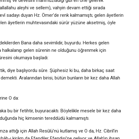
lenmiş ve devesini mahmuzladığı gibi en öne gelerek
allahu aleyhi ve sellem), vahyin devam ettiği sırada
vî sadayı duyan Hz. Ömer’de renk kalmamıştı; gelen âyetlerin
 gelen âyetlerin muhtevasındaki sürûr yüzüne aksetmiş, öyle
indekilerden Bana daha sevimlidir, buyurdu. Herkes gelen
a halkalanıp gelen sûrenin ne olduğunu öğrenmek için
 sûresini okumaya başladı:
tik, diye başlıyordu sûre. Şüphesiz ki bu, daha birkaç saat
 demekti. Aralarından birisi, bütün bunların bir kez daha Allah
rine O da:
a bu bir fetihtir, buyuracaktı. Böylelikle mesele bir kez daha
 olduğunda hiç kimsenin tereddüdü kalmamıştı.
mza attığı için Allah Resûlü’nü kutlamış ve O da, Hz. Cibril’in
-ı kirâm da Efendiler Efendisi’ne geliyor ve Allah’ın ihsan