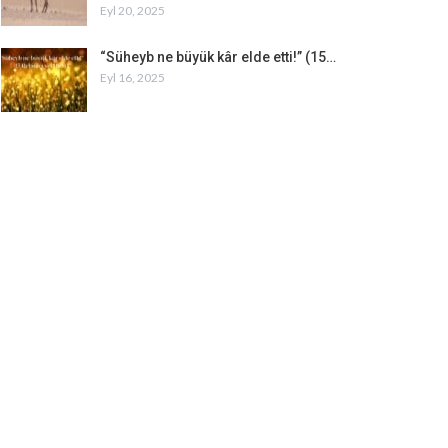
Eyl 20, 2025
“Süheyb ne büyük kâr elde etti!” (15…
Eyl 16, 2025