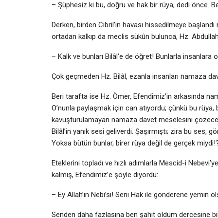
– Şüphesiz ki bu, doğru ve hak bir rüya, dedi önce. Bel
Derken, birden Cibril’in havası hissedilmeye başlandı m
ortadan kalkıp da meclis sükûn bulunca, Hz. Abdullah’
– Kalk ve bunları Bilâl’e de öğret! Bunlarla insanlara
Çok geçmeden Hz. Bilâl, ezanla insanları namaza dav
Beri tarafta ise Hz. Ömer, Efendimiz’in arkasında na
O’nunla paylaşmak için can atıyordu; çünkü bu rüya,
kavuşturulamayan namaza davet meselesini çözecek bi
Bilâl’in yanık sesi geliverdi. Şaşırmıştı; zira bu ses,
Yoksa bütün bunlar, birer rüya değil de gerçek miydi
Eteklerini topladı ve hızlı adımlarla Mescid-i Nebevi
kalmış, Efendimiz’e şöyle diyordu:
– Ey Allah’ın Nebi’si! Seni Hak ile gönderene yemin 
Senden daha fazlasına ben şahit oldum dercesine bir 