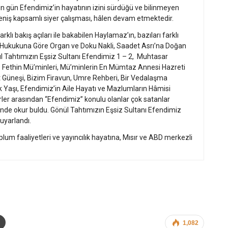
n gün Efendimiz’in hayatının izini sürdüğü ve bilinmeyen
 geniş kapsamlı siyer çalışması, hâlen devam etmektedir.
klı bakış açıları ile bakabilen Haylamaz’ın, bazıları farklı
âm Hukukuna Göre Organ ve Doku Nakli, Saadet Asrı’na Doğan
Gönül Tahtımızın Eşsiz Sultanı Efendimiz 1 – 2, Muhtasar
, Fethin Mü’minleri, Mü’minlerin En Mümtaz Annesi Hazreti
at Güneşi, Bizim Firavun, Umre Rehberi, Bir Vedalaşma
ik Yaşı, Efendimiz’in Aile Hayatı ve Mazlumların Hâmisi
serler arasından “Efendimiz” konulu olanlar çok satanlar
rinde okur buldu. Gönül Tahtımızın Eşsiz Sultanı Efendimiz
 uyarlandı.
plum faaliyetleri ve yayıncılık hayatına, Mısır ve ABD merkezli
1,082