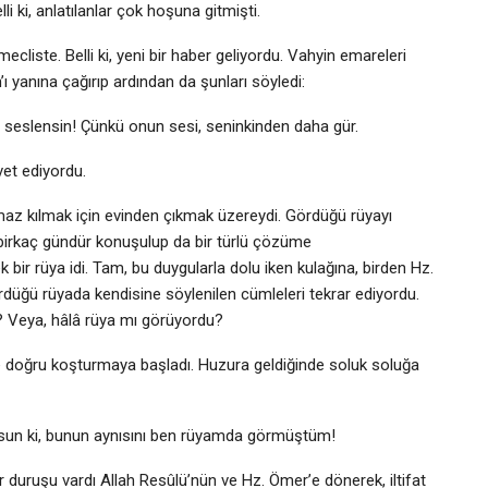
li ki, anlatılanlar çok hoşuna gitmişti.
ecliste. Belli ki, yeni bir haber geliyordu. Vahyin emareleri
ı yanına çağırıp ardından da şunları söyledi:
 o seslensin! Çünkü onun sesi, seninkinden daha gür.
et ediyordu.
maz kılmak için evinden çıkmak üzereydi. Gördüğü rüyayı
 birkaç gündür konuşulup da bir türlü çözüme
r rüya idi. Tam, bu duygularla dolu iken kulağına, birden Hz.
 gördüğü rüyada kendisine söylenilen cümleleri tekrar ediyordu.
!? Veya, hâlâ rüya mı görüyordu?
’ye doğru koşturmaya başladı. Huzura geldiğinde soluk soluğa
olsun ki, bunun aynısını ben rüyamda görmüştüm!
duruşu vardı Allah Resûlü’nün ve Hz. Ömer’e dönerek, iltifat