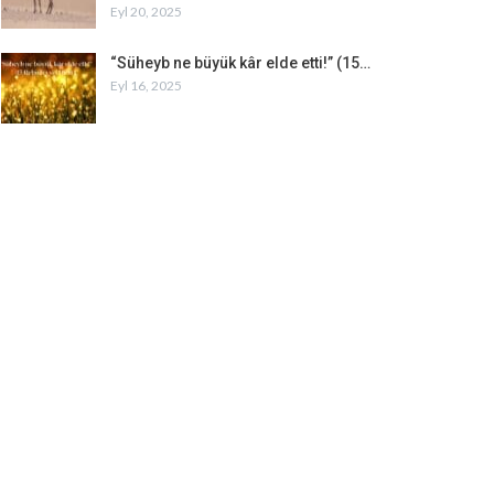
Eyl 20, 2025
“Süheyb ne büyük kâr elde etti!” (15…
Eyl 16, 2025