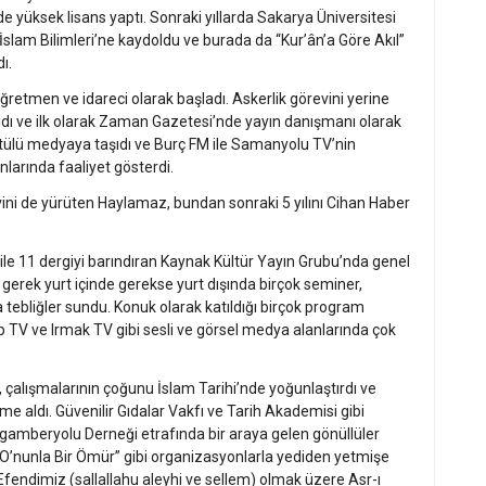
 yüksek lisans yaptı. Sonraki yıllarda Sakarya Üniversitesi
İslam Bilimleri’ne kaydoldu ve burada da “Kur’ân’a Göre Akıl”
ı.
retmen ve idareci olarak başladı. Askerlik görevini yerine
şıdı ve ilk olarak Zaman Gazetesi’nde yayın danışmanı olarak
rüntülü medyaya taşıdı ve Burç FM ile Samanyolu TV’nin
nlarında faaliyet gösterdi.
ni de yürüten Haylamaz, bundan sonraki 5 yılını Cihan Haber
 ile 11 dergiyi barındıran Kaynak Kültür Yayın Grubu’nda genel
gerek yurt içinde gerekse yurt dışında birçok seminer,
 tebliğler sundu. Konuk olarak katıldığı birçok program
V ve Irmak TV gibi sesli ve görsel medya alanlarında çok
o, çalışmalarının çoğunu İslam Tarihi’nde yoğunlaştırdı ve
e aldı. Güvenilir Gıdalar Vakfı ve Tarih Akademisi gibi
gamberyolu Derneği etrafında bir araya gelen gönüllüler
“O’nunla Bir Ömür” gibi organizasyonlarla yediden yetmişe
Efendimiz (sallallahu aleyhi ve sellem) olmak üzere Asr-ı