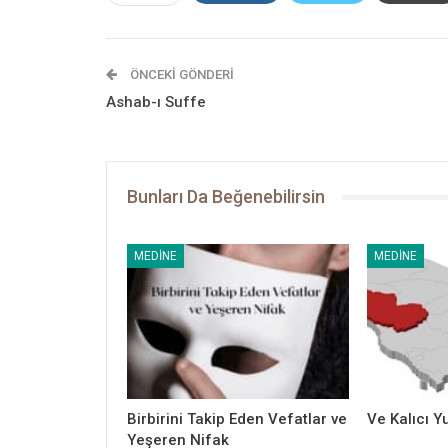
ÖNCEKI GÖNDERI
Ashab-ı Suffe
Bunları Da Beğenebilirsin
MEDINE
MEDINE
Birbirini Takip Eden Vefatlar ve
Ve Kalıcı Y
Yeşeren Nifak