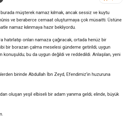
ve burada müşterek namaz kılmak, ancak sessiz ve kuytu
mûnis ve beraberce cemaat oluşturmaya çok müsaitti. Üstüne
atle namaz kılınmaya hazır bekliyordu.
ara hatırlatıp onları namaza çağıracak, ortada henüz bir
ibi bir borazan çalma meselesi gündeme getirildi; uygun
n konuşuldu; bu da uygun değildi ve reddedildi. Anlaşılan, yeni
rden birinde Abdullah İbn Zeyd, Efendimiz’in huzuruna
an oluşan yeşil elbiseli bir adam yanıma geldi; elinde, büyük
m.