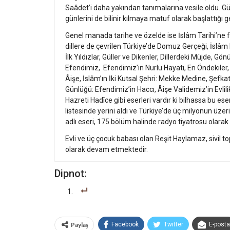
Saâdet’i daha yakından tanımalarına vesile oldu. Gü
günlerini de bilinir kılmaya matuf olarak başlattığı
Genel manada tarihe ve özelde ise İslâm Tarihi’ne far
dillere de çevrilen Türkiye’de Domuz Gerçeği, İsl
İlk Yıldızlar, Güller ve Dikenler, Dillerdeki Müjde, 
Efendimiz, Efendimiz’in Nurlu Hayatı, En Öndekiler
Âişe, İslâm’ın İki Kutsal Şehri: Mekke Medine, Şefk
Günlüğü: Efendimiz’in Haccı, Âişe Validemiz’in Evlil
Hazreti Hadîce gibi eserleri vardır ki bilhassa bu e
listesinde yerini aldı ve Türkiye’de üç milyonun üze
adlı eseri, 175 bölüm halinde radyo tiyatrosu olarak
Evli ve üç çocuk babası olan Reşit Haylamaz, sivil to
olarak devam etmektedir.
Dipnot:
Paylaş
Facebook
Twitter
E-posta