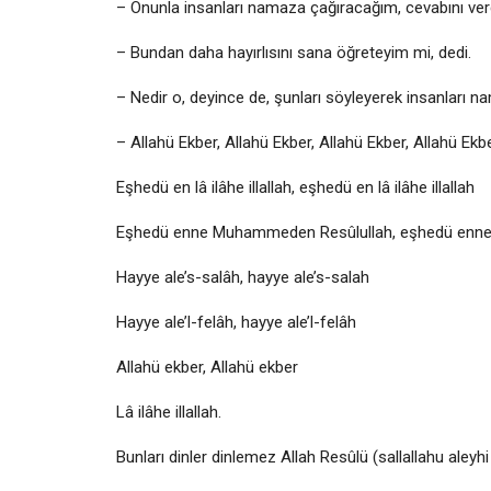
– Onunla insanları namaza çağıracağım, cevabını ver
– Bundan daha hayırlısını sana öğreteyim mi, dedi.
– Nedir o, deyince de, şunları söyleyerek insanları 
– Allahü Ekber, Allahü Ekber, Allahü Ekber, Allahü Ekb
Eşhedü en lâ ilâhe illallah, eşhedü en lâ ilâhe illallah
Eşhedü enne Muhammeden Resûlullah, eşhedü enn
Hayye ale’s-salâh, hayye ale’s-salah
Hayye ale’l-felâh, hayye ale’l-felâh
Allahü ekber, Allahü ekber
Lâ ilâhe illallah.
Bunları dinler dinlemez Allah Resûlü (sallallahu aleyhi