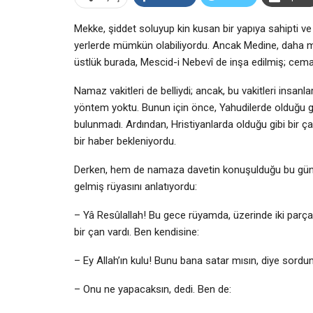
Mekke, şiddet soluyup kin kusan bir yapıya sahipti 
yerlerde mümkün olabiliyordu. Ancak Medine, daha 
üstlük burada, Mescid-i Nebevî de inşa edilmiş; cema
Namaz vakitleri de belliydi; ancak, bu vakitleri insanl
yöntem yoktu. Bunun için önce, Yahudilerde olduğu g
bulunmadı. Ardından, Hristiyanlarda olduğu gibi bir ça
bir haber bekleniyordu.
Derken, hem de namaza davetin konuşulduğu bu günle
gelmiş rüyasını anlatıyordu:
– Yâ Resûlallah! Bu gece rüyamda, üzerinde iki parçad
bir çan vardı. Ben kendisine:
– Ey Allah’ın kulu! Bunu bana satar mısın, diye sordu
– Onu ne yapacaksın, dedi. Ben de: