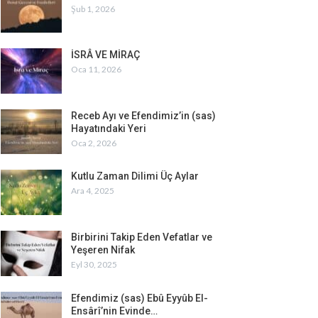
Şub 1, 2026
İSRÂ VE MİRAÇ
Oca 11, 2026
Receb Ayı ve Efendimiz’in (sas)
Hayatındaki Yeri
Oca 2, 2026
Kutlu Zaman Dilimi Üç Aylar
Ara 4, 2025
Birbirini Takip Eden Vefatlar ve
Yeşeren Nifak
Eyl 30, 2025
Efendimiz (sas) Ebû Eyyûb El-
Ensârî’nin Evinde…