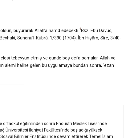
1
olsun, buyurarak Allah’a hamd edecekti.
Bkz. Ebû Dâvûd,
 Beyhakî, Sünenü’l-Kübrâ, 1/390 (1704); İbn Hişâm, Sîre, 3/40-
elesi tebeyyün etmiş ve günde beş defa semalar, Allah ve
ın alemi haline gelen bu uygulamaya bundan sonra, ‘ezan’
ve ortaokul eğitiminden sonra Endüstri Meslek Lisesi’nde
ağ Üniversitesi İlahiyat Fakültesi’nde başladığı yüksek
in Sosyal Bilimler Enstitüsü’nde devam ettirerek Temel İslam