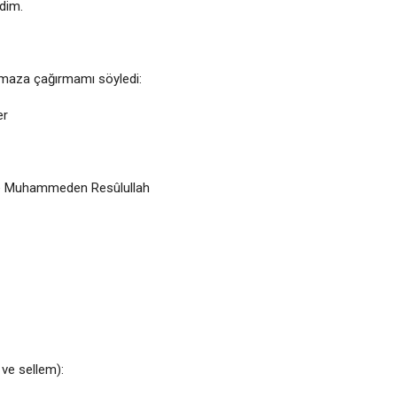
dim.
namaza çağırmamı söyledi:
er
e Muhammeden Resûlullah
 ve sellem):