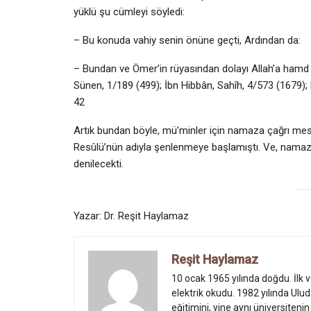
yüklü şu cümleyi söyledi:
– Bu konuda vahiy senin önüne geçti, Ardından da:
– Bundan ve Ömer’in rüyasından dolayı Allah’a hamd 
Sünen, 1/189 (499); İbn Hibbân, Sahîh, 4/573 (1679);
42
Artık bundan böyle, mü’minler için namaza çağrı mes
Resûlü’nün adıyla şenlenmeye başlamıştı. Ve, namaz
denilecekti.
Yazar: Dr. Reşit Haylamaz
Reşit Haylamaz
10 ocak 1965 yılında doğdu. İlk 
elektrik okudu. 1982 yılında Ulud
eğitimini, yine aynı üniversiten