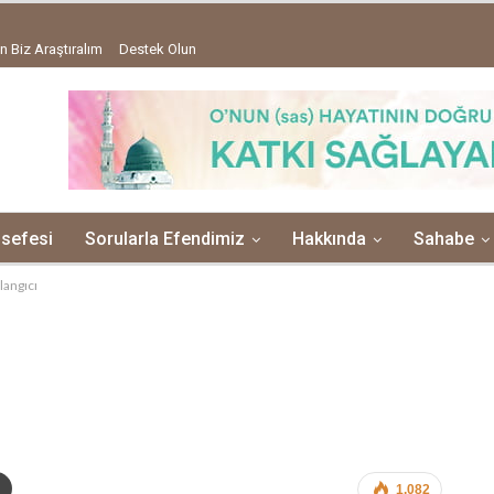
n Biz Araştıralım
Destek Olun
lsefesi
Sorularla Efendimiz
Hakkında
Sahabe
langıcı
1,082