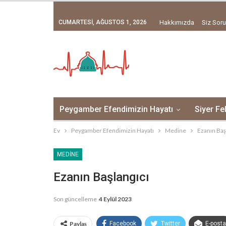
CUMARTESI, AĞUSTOS 1, 2026
Hakkımızda
Siz Soru
Peygamber Efendimizin Hayatı
Siyer Fe
Ev
Peygamber Efendimizin Hayatı
Medine
Ezanın Baş
MEDINE
Ezanın Başlangıcı
Son güncelleme
4 Eylül 2023
Paylaş
Facebook
Twitter
E-posta