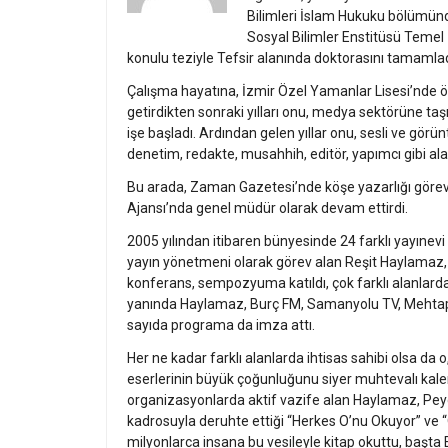
Bilimleri İslam Hukuku bölümünde
Sosyal Bilimler Enstitüsü Temel 
konulu teziyle Tefsir alanında doktorasını tamamlad
Çalışma hayatına, İzmir Özel Yamanlar Lisesi’nde öğ
getirdikten sonraki yılları onu, medya sektörüne ta
işe başladı. Ardından gelen yıllar onu, sesli ve gö
denetim, redakte, musahhih, editör, yapımcı gibi ala
Bu arada, Zaman Gazetesi’nde köşe yazarlığı görevi
Ajansı’nda genel müdür olarak devam ettirdi.
2005 yılından itibaren bünyesinde 24 farklı yayınevi
yayın yönetmeni olarak görev alan Reşit Haylamaz, 
konferans, sempozyuma katıldı, çok farklı alanlarda
yanında Haylamaz, Burç FM, Samanyolu TV, Mehtap T
sayıda programa da imza attı.
Her ne kadar farklı alanlarda ihtisas sahibi olsa da 
eserlerinin büyük çoğunluğunu siyer muhtevalı kalem
organizasyonlarda aktif vazife alan Haylamaz, Pey
kadrosuyla deruhte ettiği “Herkes O’nu Okuyor” ve 
milyonlarca insana bu vesileyle kitap okuttu, başta 