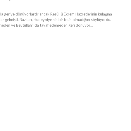
la geriye dönüyorlardı; ancak Resûl-ü Ekrem Hazretlerinin kulağına
ar gelmişti. Bazıları, Hudeybiye’nin bir fetih olmadığını söylüyordu.
meden ve Beytullah’ı da tavaf edemeden geri dönüyor…