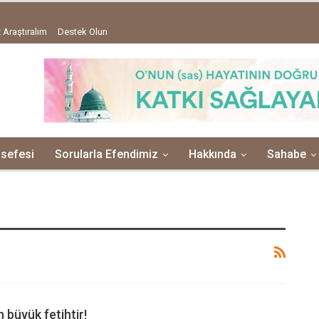
 Araştıralım
Destek Olun
lsefesi
Sorularla Efendimiz
Hakkında
Sahabe
 büyük fetihtir!