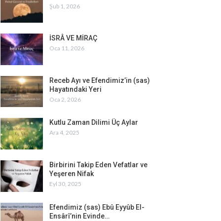
Şub 1, 2026
İSRÂ VE MİRAÇ
Oca 11, 2026
Receb Ayı ve Efendimiz’in (sas)
Hayatındaki Yeri
Oca 2, 2026
Kutlu Zaman Dilimi Üç Aylar
Ara 4, 2025
Birbirini Takip Eden Vefatlar ve
Yeşeren Nifak
Eyl 30, 2025
Efendimiz (sas) Ebû Eyyûb El-
Ensârî’nin Evinde…