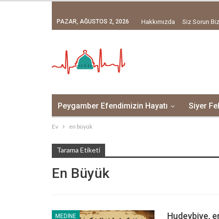
PAZAR, AĞUSTOS 2, 2026
Hakkımızda
Siz Sorun Biz
Peygamber Efendimizin Hayatı
Siyer Fe
Ev
en büyük
Tarama Etiketi
En Büyük
Hudeybiye, en
MEDINE