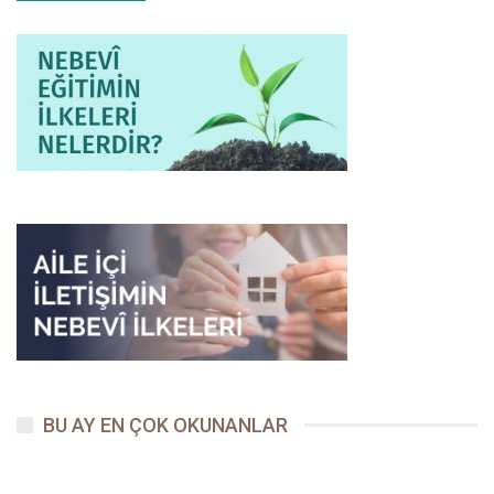
giderken Kureyş’in elçilerini öldürdüğü takdirde bir çıkış yolu
bulabileceğini düşünmüşler ve ürettikleri bu çözümün mümkün
olduğunu görerek bunu Ebû Basîr’e hatırlatmışlardı. Hatta Hz.
Ömer (radıyallahu anh) ona:
– Sen adam gibi adamsın ve yanında da kılıcın var, diyerek aynı
konuyu daha açık bir şekilde dile getirmiş oluyordu.
Zü’l-Huleyfe denilen yere geldiklerinde Ebû Basîr, bir yolunu
bulup Huneys’i öldürecek ve yeniden Medine’ye gelecekti. Kev­
ser’in de üzerine yürümüştü ama yetişememişti. Can havliyle
Kevser, Resûlullah’ın şefkat kollarına kendini atacaktı. Medine’ye
girdiğinde Allah Resûlü (sallallahu aleyhi ve sellem), ashâbıyla
ikindi namazını kılmış oturuyordu; onun bu şekilde gelişini
görünce:
– Bu adam çok korkmuş, buyurdu. Yanına gelir gelmez de:
BU AY EN ÇOK OKUNANLAR
– Sana ne oldu? Bu hâlin de ne, diye sordu. Soluk soluğa kalan
Kevser, kesik cümlelerle şunları söylemeye başladı: