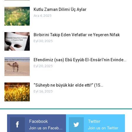
Kutlu Zaman Dilimi Üç Aylar
Ara 4, 2025
Birbirini Takip Eden Vefatlar ve Yeşeren Nifak
Eyl 30, 2025
Efendimiz (sas) Ebû Eyyûb El-Ensârî’nin Evinde…
Eyl 20, 2025
“Süheyb ne büyük kâr elde etti!” (15…
Eyl 16, 2025
Facebook
Twitter
Join us on Facebook
Join us on Twitter