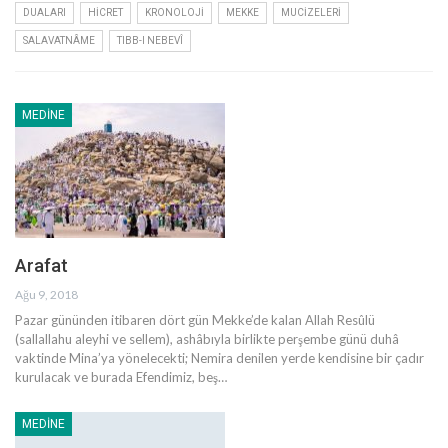
DUALARI
HICRET
KRONOLOJI
MEKKE
MUCIZELERI
SALAVATNÂME
TIBB-I NEBEVÎ
MEDINE
Arafat
Ağu 9, 2018
Pazar gününden itibaren dört gün Mekke’de kalan Allah Resûlü
(sallallahu aleyhi ve sellem), ashâbıyla birlikte perşembe günü duhâ
vaktinde Mina’ya yönelecekti; Nemira denilen yerde kendisine bir çadır
kurulacak ve burada Efendimiz, beş…
MEDINE