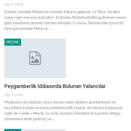
Ağu 7, 2018
Derken yeniden Mekke’ye yöneldi; Kâbe’ye gelecek ve ‘ifâza’ tavafını
yapıp öğle namazını kılacaktı! Ardından Abdulmuttaliboğullarının yanına
gitti; kendisine zemzem takdim etmişler, O da bu Zemzemden içiyordu!
Aynı gün yeniden Mina’ya…
MEDINE
Peygamberlik İddiasında Bulunan Yalancılar
Ağu 7, 2018
Medine’ye döndükten sonra devam eden elçilerin gönderilmesi ve
hey’etlerin kabulü sırasında beklenmedik olaylar da olmaya başlamıştı;
belki de Cenâb-ı Mevlâ, bu türlü arızaları Efendimiz’in hayatta olduğu
dönemlere denk getirmiş ve…