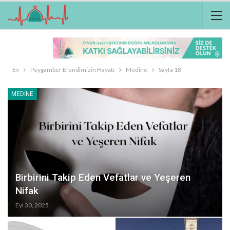
Ev
Peygamber Efendimizin Hayatı
Medine
Sayfa 18
MEDINE
Birbirini Takip Eden Vefatlar ve Yeşeren
Nifak
Eyl 30, 2025