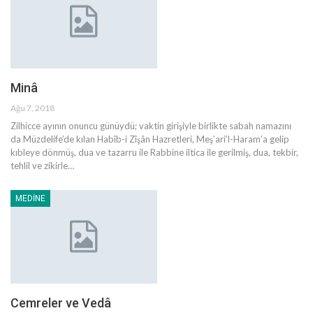
Minâ
Ağu 7, 2018
Zilhicce ayının onuncu günüydü; vaktin girişiyle birlikte sabah namazını
da Müzdelife’de kılan Habîb-i Zîşân Hazretleri, Meş’ari’l-Haram’a gelip
kıbleye dönmüş, dua ve tazarru ile Rabbine iltica ile gerilmiş, dua, tekbir,
tehlil ve zikirle…
MEDINE
Cemreler ve Vedâ