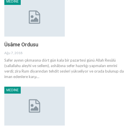
MEDINE
Üsâme Ordusu
Ağu 7, 2018
Safer ayının çıkmasına dört gün kala bir pazartesi günü Allah Resûlü
(sallallahu aleyhi ve sellem), ashâbına sefer hazırlığı yapmaları emrini
verdi; zira Rum diyarından tehdit sesleri yükseliyor ve orada bulunup da
iman edenlere karşı…
MEDINE