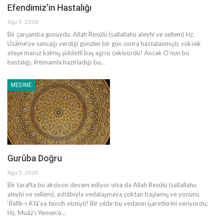
Efendimiz’in Hastalığı
Ağu 5, 2018
Bir çarşamba günüydü. Allah Resûlü (sallallahu aleyhi ve sellem) Hz.
Üsâme’ye sancağı verdiği günden bir gün sonra hastalanmıştı; yüksek
ateşe maruz kalmış şiddetli baş ağrısı çekiyordu! Ancak O’nun bu
hastalığı, ihtimamla hazırladığı bu…
MEDINE
Gurûba Doğru
Ağu 5, 2018
Bir tarafta bu aksiyon devam ediyor olsa da Allah Resûlü (sallallahu
aleyhi ve sellem), ashâbıyla vedalaşmaya çoktan başlamış ve yönünü
‘Refîk-ı A’lâ’ya tevcih etmişti! Bir yıldır bu vedanın işaretlerini veriyordu;
Hz. Muâz’ı Yemen’e…