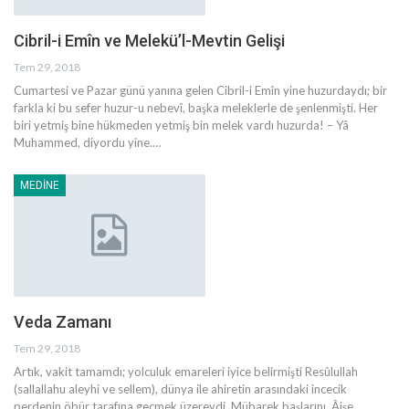
Cibril-i Emîn ve Melekü’l-Mevtin Gelişi
Tem 29, 2018
Cumartesi ve Pazar günü yanına gelen Cibril-i Emîn yine huzurdaydı; bir
farkla ki bu sefer huzur-u nebevî, başka meleklerle de şenlenmişti. Her
biri yetmiş bine hükmeden yetmiş bin melek vardı huzurda! – Yâ
Muhammed, diyordu yine.…
MEDINE
Veda Zamanı
Tem 29, 2018
Artık, vakit tamamdı; yolculuk emareleri iyice belirmişti Resûlullah
(sallallahu aleyhi ve sellem), dünya ile ahiretin arasındaki incecik
perdenin öbür tarafına geçmek üzereydi. Mübarek başlarını, Âişe