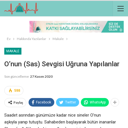
Ev
Hakkında Yazılanlar
Makale
MAKALE
O’nun (sas) Sevgisi Uğruna Yapılanlar
Son güncelleme
27 Kasım 2020
598
Paylaş
Facebook
Twitter
WhatsApp
Saadet asrından günümüze kadar nice sineler O’nun
aşkıyla yanıp tutuştu. Sahabeden başlayarak bütün inananlar