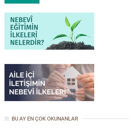
diyerek ifade ediyordu.
Kâinatın Efendisi’nin vefatından iki sene önce Müslüman
olan Abîdetü’s-Selmânî, yanında O Sevgili’ye ait bir tel saçın
bulunmasını dünyanın bütün servetlerinden daha değerli
görüyordu.
Sâbit el-Bünânî, hocası Enes b. Malik’in elleri Efendimiz’e
dokunduğu için “Ver ellerini de öpeyim” diyordu.
Allah’ın Habîb’ine ait bir hadisi kaynağından öğrenebilmek
için diyar diyar yolculuk yapan Peygamber âşıkları vardı. Evet,
Cabir b. Abdullah, kısas mevzuunda bir hadisi sormak için, bir ay
yolculuk yaparak Medine’den Şam’a gidiyordu. Ebu Eyyûb el-
Ensârî işittiği bir tek hadisin doğruluğunu öğrenmek için
Medine’den Mısır’da bulunan Ukbe b. Âmir’in yanına gidiyordu.
Ahmed b. Hanbel, Abdürrezzak b. Hemmâm’dan hadis
öğrenmek için, parası olmadığından, kervancıların yanında deve
BU AY EN ÇOK OKUNANLAR
bakıcılığı yapmak suretiyle Bağdat’tan ta Yemen’e yolculuk
ediyordu. Sahabeyi görenlerden Said b. el-Müseyyib, bir hadis