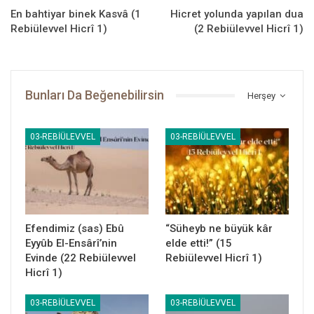
En bahtiyar binek Kasvâ (1
Hicret yolunda yapılan dua
Böylece Allah, Resûlü’ne (sallallahu aleyhi ve sellem) daha
Rebiülevvel Hicrî 1)
(2 Rebiülevvel Hicrî 1)
Mekke’den ayrılmadan sekiz yıl sonra gerçekleşecek olan fethin
müjdesini veriyordu. Böylece O, Kâbe’sine; Kâbe’de en emin ele
kavuşacak, sinesini putlardan kurtaracaktı.
Bunları Da Beğenebilirsin
Herşey
03-REBIÜLEVVEL
03-REBIÜLEVVEL
Peygamber Yolu
Efendimiz (sas) Ebû
“Süheyb ne büyük kâr
Eyyûb El-Ensârî’nin
elde etti!” (15
Evinde (22 Rebiülevvel
Rebiülevvel Hicrî 1)
Dipnot:
Hicrî 1)
İbn-i Mâce, Sünen 2/1037 (3108); Halebî, Sîre, 2/195, 196
03-REBIÜLEVVEL
03-REBIÜLEVVEL