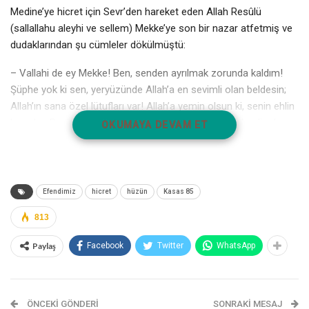
Medine’ye hicret için Sevr’den hareket eden Allah Resûlü
(sallallahu aleyhi ve sellem) Mekke’ye son bir nazar atfetmiş ve
dudaklarından şu cümleler dökülmüştü:
– Vallahi de ey Mekke! Ben, senden ayrılmak zorunda kaldım!
Şüphe yok ki sen, yeryüzünde Allah’a en sevimli olan beldesin;
Allah’ın sana özel lütufları var! Allah’a yemin olsun ki, senin ehlin
buradan Beni çıkarmaya zorlamasaydı, asla seni terk edip dışarı
OKUMAYA DEVAM ET
1
adım atmazdım!
Allah Resûlü, dünyaya teşrif buyurduğu yerden, vahyin ilk
merkezinden, Kâbe’den ayrılacağı için çok hüzünlüydü. İçindeki
Efendimiz
hicret
hüzün
Kasas 85
hüznü dışa aksettiren bu sözlerin üzerinden çok geçmemişti ki
Allah kendisine şu ayeti indirdi:
813
“Kur’ân’ı sana indirip onu okumanı, tebliğ etmeni ve muhtevasına
Paylaş
Facebook
Twitter
WhatsApp
göre hareket etmeni farz kılan Allah, elbette seni varılacak yere
döndürecektir. De ki: “Kimin hidâyet getirdiğini, kimin besbelli
2
sapıklık içinde olduğunu Rabbim pek iyi bilmektedir.”
ÖNCEKI GÖNDERI
SONRAKI MESAJ