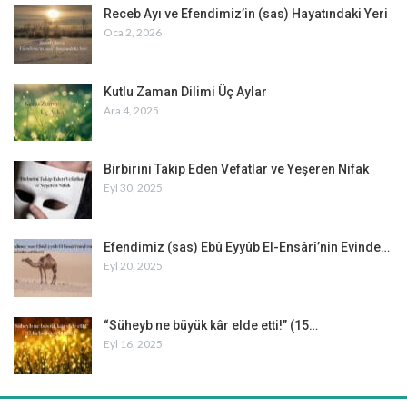
Receb Ayı ve Efendimiz’in (sas) Hayatındaki Yeri
Oca 2, 2026
Kutlu Zaman Dilimi Üç Aylar
Ara 4, 2025
Birbirini Takip Eden Vefatlar ve Yeşeren Nifak
Eyl 30, 2025
Efendimiz (sas) Ebû Eyyûb El-Ensârî’nin Evinde…
Eyl 20, 2025
“Süheyb ne büyük kâr elde etti!” (15…
Eyl 16, 2025