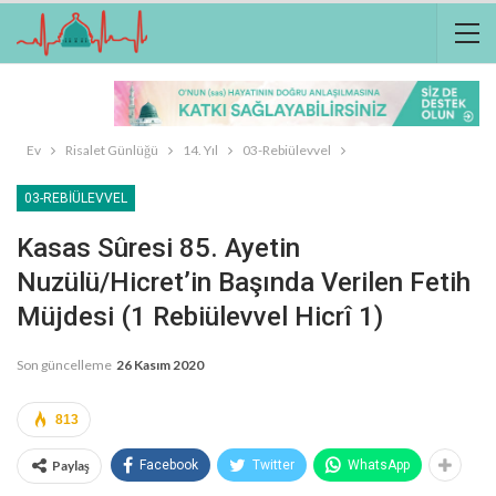
Ev
Risalet Günlüğü
14. Yıl
03-Rebiülevvel
03-REBIÜLEVVEL
Kasas Sûresi 85. Ayetin
Nuzülü/Hicret’in Başında Verilen Fetih
Müjdesi (1 Rebiülevvel Hicrî 1)
Son güncelleme
26 Kasım 2020
813
Paylaş
Facebook
Twitter
WhatsApp