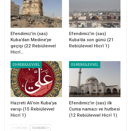
Kasas Sûresi 28/85
Efendimiz’in (sas)
Efendimiz’in (sas)
Kuba’dan Medine’ye
Kuba’da son günü (21
geçişi (22 Rebiülevvel
Rebiülevvel Hicrî 1)
Hicrî…
03-REBIÜLEVVEL
03-REBIÜLEVVEL
Hazreti Ali’nin Kuba’ya
Efendimiz’in (sas) ilk
varışı (15 Rebiülevvel
Cuma namazı ve hutbesi
Hicrî 1)
(12 Rebiülevvel Hicrî 1)
ÖNCEKI
SONRAKI