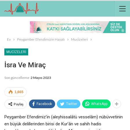
Ev
Peygamber Efendimizin Hayatı
Mucizeleri
MUCIZELERI
İsra Ve Miraç
Son güncelleme
2 Mayıs 2023
1,665
Paylaş
Facebook
Twitter
WhatsApp
Peygamber Efendimiz’in (aleyhissalâtü vesselâm) nübüvvetinin
en büyük delillerinden birisi de Kur’ân ve sahih hadis