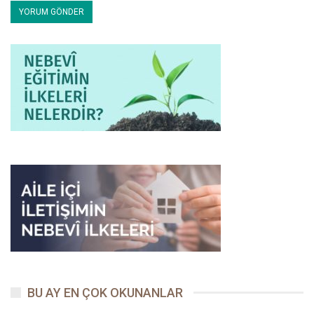
Râgıb, a.g.e., s. 426.
Fîrûzâbâdî, Kâmus, s. 602; Ayrıca bkz: İbn Fâris, a.g.e., s.
918-919; İbnü’l-Esîr, en-Nihâye, 4/208; Mekkî b. Ebî Tâlib,
Ebû Muhammed el-Kaysî, Tefsîru’l-Müşkil, s. 399.
Taberî, Tefsîr, 30/414 vd; Zemahşerî, a.g.e., 4/806 vd;
Şevkânî, Fethu’l-Kadîr, 5/502; Suyûtî, Mufhimâtu’l-Akrân, s.
214.
Buhârî, Rikak 53; Müslim, Salat 53; Ebû Dâvûd, Salat 122;
Sünnet 23; Tirmizî, Tefsîr-u Sûre (108) 1; Nesâî, İftitâh 21;
Dârimî, Rikak 113; Ahmed b. Hanbel, 1/89, 158; 2/112…
Buhârî, Rikâk 53; Müslim, Tahâret 36; Ebû Dâvûd, Edeb 110;
Tirmizî, Kıyâme 15;
Cennet 10; Tefsîr-u Sûre (108) 3; İbn Mâce, Zühd 36.
Taberî, Tefsîr, 30/418; İbn Cumâa; Ğuraru’t-Tıbyân, s. 550;
Şevkânî, Fethu’l-Kadîr, 5/502; Ebu’s-Suûd, a.g.e., 9/205.
Râzî, Tefsîr, 32/117; Elmalılı, a.g.e., 9/515-516.
İbn Kesîr, Tefsîr, 8/522; Kurtubî, Ahkâmu’l-Kur’ân, 20/217;
BU AY EN ÇOK OKUNANLAR
Râzî, Tefsîr, 32/118; Ebu’s-Suûd, a.g.e., 9/205.