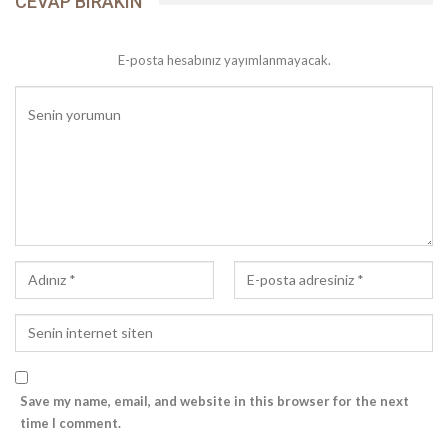
CEVAP BIRAKIN
sahih hadislerin de bildirdiğine göre, Kevser, cennette Hz.
Peygamber’e verilen bir nehir veya havuz adının olduğudur.
E-posta hesabınız yayımlanmayacak.
Yazar: Prof. Dr. Muhittin Akgül/KUR’ÂN’DA Hz.
MUHAMMED’İN (sallallâhu aleyhi ve sellem) ÖZELLİKLERİ isimli
kitabından alınmıştır.
Peygamber Yolu
Save my name, email, and website in this browser for the next
Dipnot:
time I comment.
Kevser, 108/1