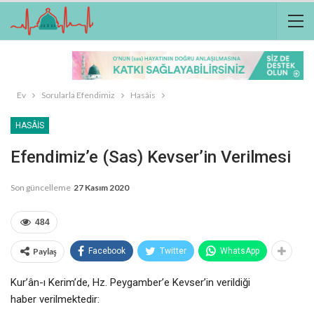
Ev
Sorularla Efendimiz
Hasâis
HASÂIS
Efendimiz’e (sas) Kevser’in Verilmesi
Son güncelleme
27 Kasım 2020
484
Paylaş
Facebook
Twitter
WhatsApp
Kur’ân-ı Kerim’de, Hz. Peygamber’e Kevser’in verildiği
haber verilmektedir: