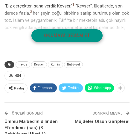
1
“Biz gerçekten sana verdik Kevser.”
“Kevser”, lügatlerde, son
2
derece fazla,
her şeyin çoğu, birbirine sarılıp burulmuş olan çok
toz, İslâm ve peygamberlik, Tâif ’te bir mektebin adı, çok hayırlı,
çok vergili adam, efendi adam, cennette özel bir nehir adıdır ki,
3
cennetin bütün ırmakları ondan meydana gelir-
gibi anlamlara
OKUMAYA DEVAM ET
gelmektedir.
Bu âyette, Kevser’in hangi anlama geldiği hususunda çok farklı
görüşler ileri sürülmüştür. Burada bunların hepsini geniş bir
havuz
Kevser
Kur'ân
Nübüvvet
şekilde ele alacak değiliz. Ancak bunların içinde en çok
bilinenleri sayacak olursak, şunlardır:
484
4
1. Kevser, cennetteki bir nehrin özel bir adıdır
ki,
Paylaş
Facebook
Twitter
WhatsApp
bunu destekleyen rivâyetler vardır. Resûlullah birgün hafif bir
uykuya dalmışken tebessümle başını kaldırarak: “Bana az önce
bir sûre nâzil oldu” diyerek Kevser sûresini okudu. Sonra da:
ÖNCEKI GÖNDERI
SONRAKI MESAJ
“Bilir misiniz Kevser nedir?” Allah Resûlü daha iyi bilir dediler.
Ümmü Ma’bed’in dilinden
Müjdeler Olsun Gariplere!
Buyurdu ki: “O, bir nehirdir ki, Rabb’im onu cennette bana verdi.
Efendimiz (sas) (3
Onda pekçok hayır vardır. Ümmetim kıyâmet günü onun başına