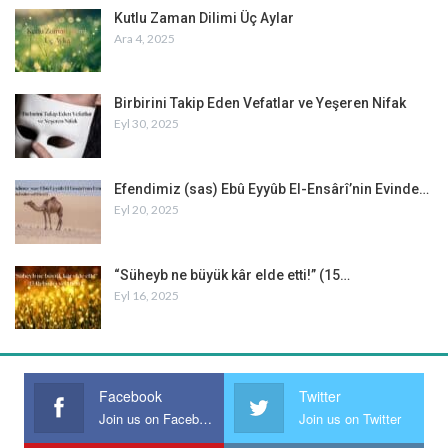
Kutlu Zaman Dilimi Üç Aylar
Ara 4, 2025
Birbirini Takip Eden Vefatlar ve Yeşeren Nifak
Eyl 30, 2025
Efendimiz (sas) Ebû Eyyûb El-Ensârî’nin Evinde…
Eyl 20, 2025
“Süheyb ne büyük kâr elde etti!” (15…
Eyl 16, 2025
Facebook
Twitter
Join us on Facebook
Join us on Twitter