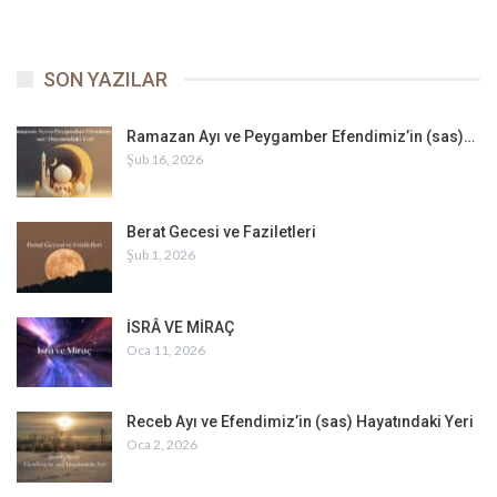
Mansûr Fevzî, Muhammed Süleyman Selman, Rahmetün
Li’l-Âlemîn, (Arapçaya Çev: Muktedî Hasan Yâsin el-
Ezherî), s. 43.
SON YAZILAR
Bkz: Râzî, Tefsîr, 32/114-120; Kurtubî, a.g.e., 20/216-218;
Şevkânî, a.g.e., 5/502; Ebu’s-Suûd, a.g.e., 9/205; Âlûsî,
Ramazan Ayı ve Peygamber Efendimiz’in (sas)…
a.g.e., 30/244-246; Elmalılı, a.g.e., 9/513-524.
Şub 16, 2026
Berat Gecesi ve Faziletleri
Şub 1, 2026
İSRÂ VE MİRAÇ
Oca 11, 2026
Receb Ayı ve Efendimiz’in (sas) Hayatındaki Yeri
Oca 2, 2026