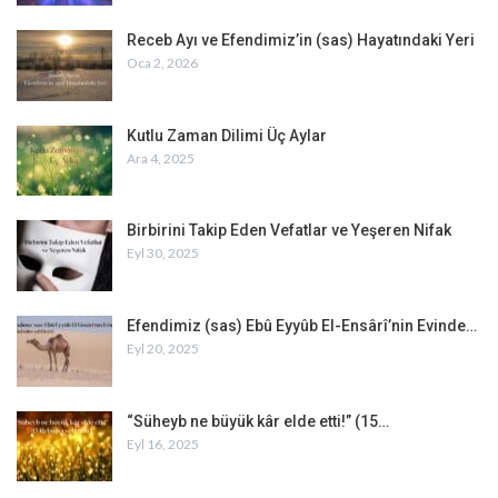
Receb Ayı ve Efendimiz’in (sas) Hayatındaki Yeri
Oca 2, 2026
Kutlu Zaman Dilimi Üç Aylar
Ara 4, 2025
Birbirini Takip Eden Vefatlar ve Yeşeren Nifak
Eyl 30, 2025
Efendimiz (sas) Ebû Eyyûb El-Ensârî’nin Evinde…
Eyl 20, 2025
“Süheyb ne büyük kâr elde etti!” (15…
Eyl 16, 2025