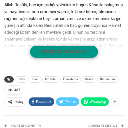
Allah Resûlü, hac için çıktığı yolculukta bugün Kâbe ile buluşmuş
ve hayatındaki son umresini yapmıştı. Umre bitmiş olmasına
rağmen öğle vaktine hayli zaman vardı ve uzun zamandır kızgın
güneşin altında kalan Resûlullah da hac günleri boyunca ikamet
edeceği Ebtah denilen mevkiye geldi. O’nun bu tercihini
anlamaya çalışan ve Mekke içinde kalmasını arzu edenlerden
birisi olarak amca kızı Ümmü Hâni, “Yâ Resûlallah!” dedi. “Mekke
OKUMAYA DEVAM ET
içinde konaklasanız olmaz mı?”
Efendimiz’in kararı değişmedi; ısrarlara rağmen Mekke’de değil,
Ebtah’ta kurulan bu çadırı tercih etti. Üstelik Medine’ye döneceği
âna kadar Mekke’deki herhangi bir evin çatısı altına girmedi ve
Ebtah
ezan
Hz. Bilal
konaklama
Mekke
Ümmü Hani
gölgesinden de istifade etmedi!
487
Allah Resûlü’nün kalması için Ebtah’ta, deriden mamul kırmızı bir
Paylaş
Facebook
Twitter
WhatsApp
çadır kurulmuştu. Çadırın içine giren Habîbullah (sallallahu aleyhi
ve sellem), öğle vakti girinceye kadar burada istirahat etti. Vaktin
girmesiyle birlikte Ebtah, Hazreti Bilâl’in ezanı ile yankılanmaya
başladı; bir zamanlar yine onun “Ehad! Ehad!” sesleriyle
ÖNCEKI GÖNDERI
SONRAKI MESAJ