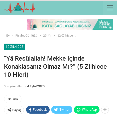
Ev
Risalet Günlüğü
23. Yıl
12-Zilhicce
12-ZILHICCE
“Yâ Resûlallah! Mekke Içinde
Konaklasanız Olmaz Mı?” (5 Zilhicce
10 Hicrî)
Son güncelleme
4 Eylül 2020
487
Paylaş
Facebook
Twitter
WhatsApp