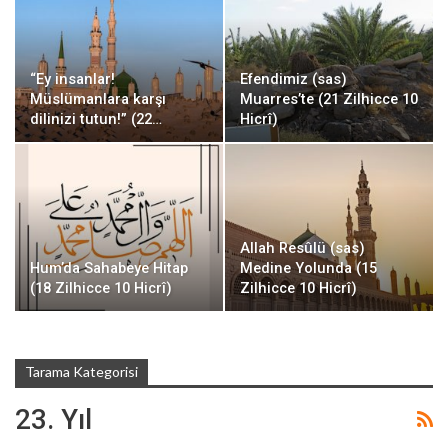
“Ey insanlar!
Efendimiz (sas)
Müslümanlara karşı
Muarres’te (21 Zilhicce 10
dilinizi tutun!” (22…
Hicrî)
Allah Resûlü (sas)
Hum’da Sahabeye Hitap
Medine Yolunda (15
(18 Zilhicce 10 Hicrî)
Zilhicce 10 Hicrî)
Tarama Kategorisi
23. Yıl