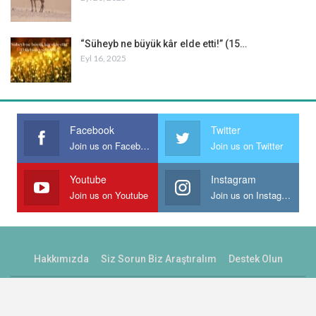
“Süheyb ne büyük kâr elde etti!” (15…
Eyl 16, 2025
Facebook
Twitter
Join us on Facebook
Join us on Twitter
Youtube
Instagram
Join us on Youtube
Join us on Instagram
Hakkımızda
Siz Sorun Biz Araştıralım
Destek Olun
© 2026 - Peygamber Yolu. All Rights Reserved.