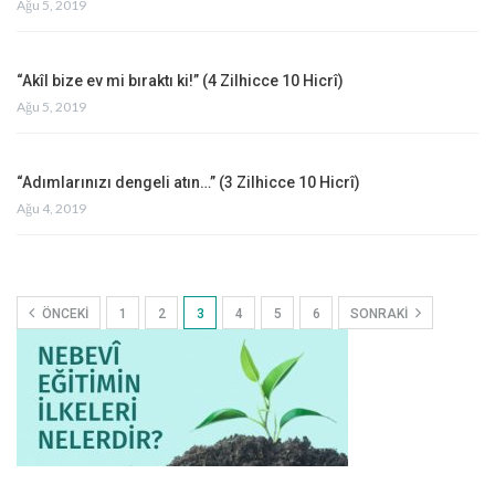
Ağu 5, 2019
“Akîl bize ev mi bıraktı ki!” (4 Zilhicce 10 Hicrî)
Ağu 5, 2019
“Adımlarınızı dengeli atın…” (3 Zilhicce 10 Hicrî)
Ağu 4, 2019
ÖNCEKI
1
2
3
4
5
6
SONRAKI