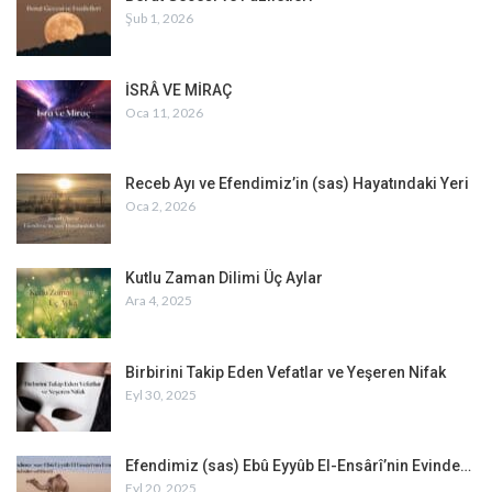
Şub 1, 2026
İSRÂ VE MİRAÇ
Oca 11, 2026
Receb Ayı ve Efendimiz’in (sas) Hayatındaki Yeri
Oca 2, 2026
Kutlu Zaman Dilimi Üç Aylar
Ara 4, 2025
Birbirini Takip Eden Vefatlar ve Yeşeren Nifak
Eyl 30, 2025
Efendimiz (sas) Ebû Eyyûb El-Ensârî’nin Evinde…
Eyl 20, 2025