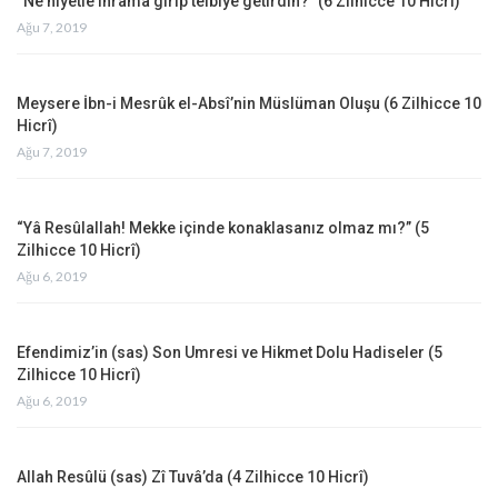
“Ne niyetle ihrama girip telbiye getirdin?” (6 Zilhicce 10 Hicrî)
Ağu 7, 2019
Meysere İbn-i Mesrûk el-Absî’nin Müslüman Oluşu (6 Zilhicce 10
Hicrî)
Ağu 7, 2019
“Yâ Resûlallah! Mekke içinde konaklasanız olmaz mı?” (5
Zilhicce 10 Hicrî)
Ağu 6, 2019
Efendimiz’in (sas) Son Umresi ve Hikmet Dolu Hadiseler (5
Zilhicce 10 Hicrî)
Ağu 6, 2019
Allah Resûlü (sas) Zî Tuvâ’da (4 Zilhicce 10 Hicrî)