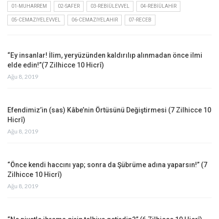
01-MUHARREM
02-SAFER
03-REBIÜLEVVEL
04-REBIÜLAHIR
05-CEMAZIYELEVVEL
06-CEMAZIYELAHIR
07-RECEB
“Ey insanlar! İlim, yeryüzünden kaldırılıp alınmadan önce ilmi
elde edin!”(7 Zilhicce 10 Hicrî)
Ağu 8, 2019
Efendimiz’in (sas) Kâbe’nin Örtüsünü Değiştirmesi (7 Zilhicce 10
Hicrî)
Ağu 8, 2019
“Önce kendi haccını yap; sonra da Şübrüme adına yaparsın!” (7
Zilhicce 10 Hicrî)
Ağu 8, 2019