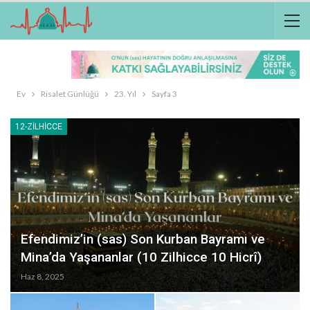
Ev
Risalet Günlüğü
23. Yıl
Sayfa 3
12-ZILHICCE
Efendimiz’in (sas) Son Kurban Bayramı ve
Mina’da Yaşananlar (10 Zilhicce 10 Hicrî)
Haz 8, 2025