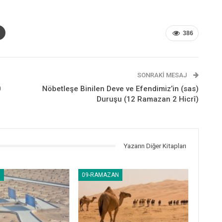
386
SONRAKI MESAJ
0
Nöbetleşe Binilen Deve ve Efendimiz’in (sas)
Duruşu (12 Ramazan 2 Hicrî)
Yazarın Diğer Kitapları
N
09-RAMAZAN