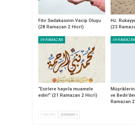
Fıtır Sadakasının Vacip Oluşu
Hz. Rukayye
(28 Ramazan 2 Hicrî)
(23 Ramaza
09-RAMAZAN
09-RAMAZA
“Esirlere hayırla muamele
Müşriklerin
edin!” (21 Ramazan 2 Hicrî)
ve Bedir’den
Ramazan 2 
ÖNCEKI
SONRAKI