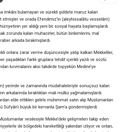
ma imkânı bulamayan ve sürekli şiddete maruz kalan
ret etmişler ve orada Efendimiz’in (aleyhissalâtu vesselâm)
 hürriyetinin yer aldığı yeni bir sosyal hayata başlamışlardı.
pmak zorunda kalan muhacirler, bütün birikimlerini, mal
eraber arkada bırakmışlardı.
i onlara zarar verme düşüncesiyle yatıp kalkan Mekkeliler,
yaşadıkları farklı gruplara tehdit içerikli yazılı ve sözlü
ından kovmalarını aksi takdirde topyekûn Medine’ye
elâm) yerinde ve zamanında müdahaleleriyle sonuçsuz kalan
ın arkalarında bıraktıkları malı mülkü yağmalamışlardı.
rdan elde ettikleri gelirle mühimmat satın alıp Müslümanları
Ebû Süfyân’ı büyük bir kervanla Şam’a göndermişlerdi.
 Müslümanlar vesilesiyle Mekke’deki gelişmeleri takip eden
yelerle de bölgedeki hareketliliği yakından izliyor ve onları,