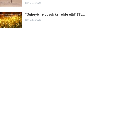
Eyl 20, 2025
“Süheyb ne büyük kâr elde etti!” (15…
Eyl 16, 2025