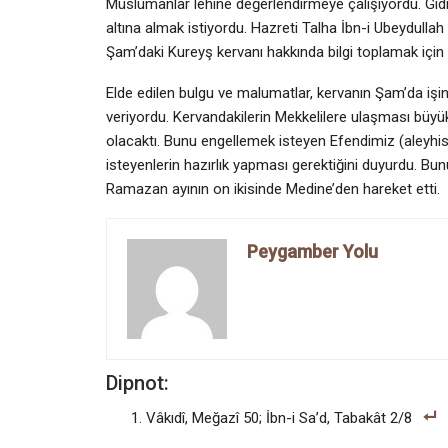
Müslümanlar lehine değerlendirmeye çalışıyordu. Gi
altına almak istiyordu. Hazreti Talha İbn-i Ubeydullah 
Şam’daki Kureyş kervanı hakkında bilgi toplamak için
Elde edilen bulgu ve malumatlar, kervanın Şam’da işin
veriyordu. Kervandakilerin Mekkelilere ulaşması büy
olacaktı. Bunu engellemek isteyen Efendimiz (aleyhis
isteyenlerin hazırlık yapması gerektiğini duyurdu. Bunu
Ramazan ayının on ikisinde Medine’den hareket etti.
Peygamber Yolu
Dipnot:
Vâkıdî, Meğazî 50; İbn-i Sa’d, Tabakât 2/8