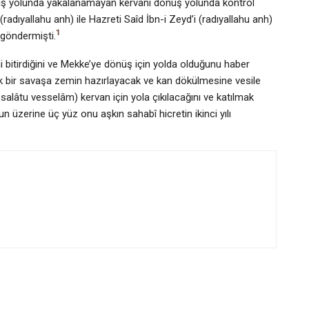
diş yolunda yakalanamayan kervanı dönüş yolunda kontrol
(radıyallahu anh) ile Hazreti Saîd İbn-i Zeyd’i (radıyallahu anh)
1
 göndermişti.
i bitirdiğini ve Mekke’ye dönüş için yolda olduğunu haber
ük bir savaşa zemin hazırlayacak ve kan dökülmesine vesile
salâtu vesselâm) kervan için yola çıkılacağını ve katılmak
n üzerine üç yüz onu aşkın sahabî hicretin ikinci yılı