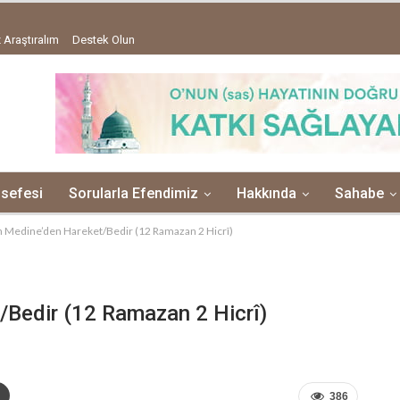
 Araştıralım
Destek Olun
lsefesi
Sorularla Efendimiz
Hakkında
Sahabe
n Medine’den Hareket/Bedir (12 Ramazan 2 Hicrî)
/Bedir (12 Ramazan 2 Hicrî)
386