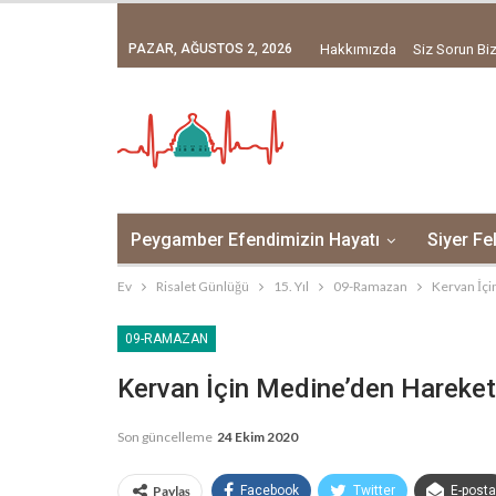
PAZAR, AĞUSTOS 2, 2026
Hakkımızda
Siz Sorun Biz
Peygamber Efendimizin Hayatı
Siyer Fe
Ev
Risalet Günlüğü
15. Yıl
09-Ramazan
Kervan İçi
09-RAMAZAN
Kervan İçin Medine’den Hareket
Son güncelleme
24 Ekim 2020
Paylaş
Facebook
Twitter
E-posta