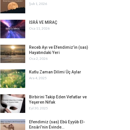
Şub 1, 2026
İSRÂ VE MİRAÇ
Oca 11, 2026
Receb Ayı ve Efendimiz’in (sas)
Hayatındaki Yeri
Oca 2, 2026
Kutlu Zaman Dilimi Üç Aylar
Ara 4, 2025
Birbirini Takip Eden Vefatlar ve
Yeşeren Nifak
Eyl 30, 2025
Efendimiz (sas) Ebû Eyyûb El-
Ensârî’nin Evinde…