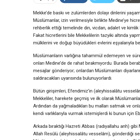
Mekke’de baskı ve zulümlerden dolayı dinlerini yaşa
Müslümanlar, izin verilmesiyle birlikte Medine’ye hic
rehberlik ettiği temelinde din, vicdan, adalet ve kimlik
Fakat hicretlerini bile Mekkelilerin tazyiki altında ya
mülklerini ve doğup büyüdükleri evlerini eşyalarıyla b
Müslümanların varlığına tahammül edemeyen ve sürekl
onları Medine’de de rahat bırakmıyordu. Burada beraber 
mesajlar gönderiyor; onlardan Müslümanları diyarlar
saldıracakları uyarısında bulunuyorlardı.
Bütün girişimleri, Efendimiz’in (aleyhissalâtu vess
Mekkeliler, harekete geçmiş ve ilk olarak Müslümanlar
Ardından da yağmaladıkları bu malları satmak ve onla
kendi varlıklarıyla vurmak istemişlerdi ki bunun için 
Arkada bıraktığı Hazreti Abbas (radıyallahu anh) gibi
Allah Resûlü (aleyhissalâtu vesselâm), gönderdiği seriy