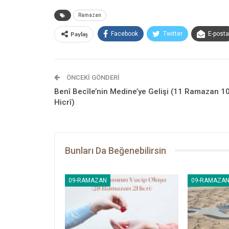
Ramazan
Paylaş
Facebook
Twitter
E-posta
ÖNCEKI GÖNDERI
Benî Becîle’nin Medine’ye Gelişi (11 Ramazan 1
Hicrî)
Bunları Da Beğenebilirsin
09-RAMAZAN
09-RAMAZA