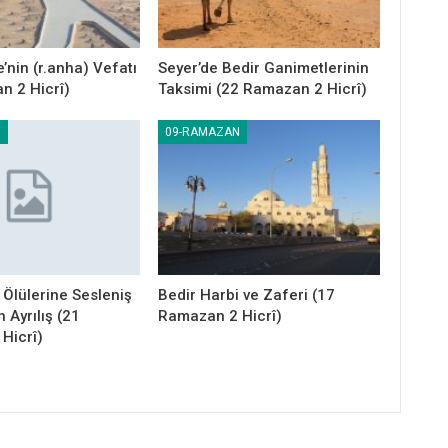
’nin (r.anha) Vefatı
Seyer’de Bedir Ganimetlerinin
n 2 Hicrî)
Taksimi (22 Ramazan 2 Hicrî)
N
09-RAMAZAN
 Ölülerine Sesleniş
Bedir Harbi ve Zaferi (17
 Ayrılış (21
Ramazan 2 Hicrî)
Hicrî)