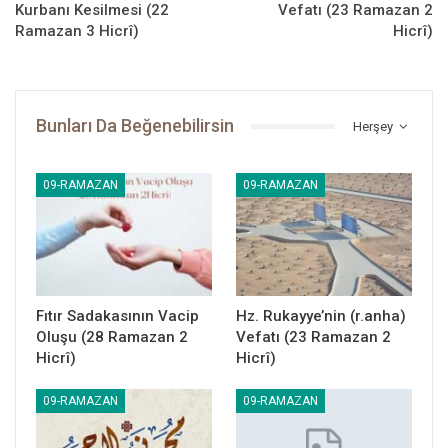
Kurbanı Kesilmesi (22
Vefatı (23 Ramazan 2
Ramazan 3 Hicrî)
Hicrî)
Bunları Da Beğenebilirsin
Herşey
09-RAMAZAN
09-RAMAZAN
Fıtır Sadakasının Vacip
Hz. Rukayye’nin (r.anha)
Oluşu (28 Ramazan 2
Vefatı (23 Ramazan 2
Hicrî)
Hicrî)
09-RAMAZAN
09-RAMAZAN