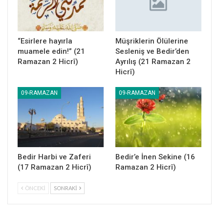
“Esirlere hayırla
Müşriklerin Ölülerine
muamele edin!” (21
Sesleniş ve Bedir’den
Ramazan 2 Hicrî)
Ayrılış (21 Ramazan 2
Hicrî)
09-RAMAZAN
09-RAMAZAN
Bedir Harbi ve Zaferi
Bedir’e İnen Sekine (16
(17 Ramazan 2 Hicrî)
Ramazan 2 Hicrî)
ÖNCEKI
SONRAKI