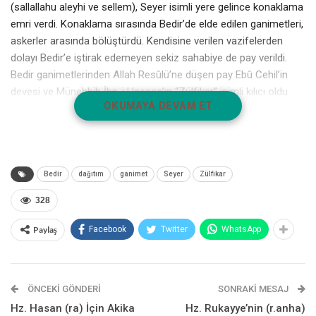
(sallallahu aleyhi ve sellem), Seyer isimli yere gelince konaklama
emri verdi. Konaklama sırasında Bedir’de elde edilen ganimetleri,
askerler arasında bölüştürdü. Kendisine verilen vazifelerden
dolayı Bedir’e iştirak edemeyen sekiz sahabiye de pay verildi.
Bedir ganimetlerinden Allah Resûlü’ne düşen pay Ebû Cehil’in
devesi ve Münebbih İbn-i Haccac’ın “Zülfikar” isimli kılıcı oldu.
OKUMAYA DEVAM ET
Ebû Cehil’den kalan bu deveyi, Peygamber Efendimiz (sallallahu
aleyhi ve sellem) Hudeybiye umresinde kurban etti ve etini
Mekkelilere dağıttı.
Bedir
dağıtım
ganimet
Seyer
Zülfikar
328
Paylaş
Facebook
Twitter
WhatsApp
Peygamber Yolu
ÖNCEKI GÖNDERI
SONRAKI MESAJ
Hz. Hasan (ra) İçin Akika
Hz. Rukayye’nin (r.anha)