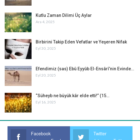
Kutlu Zaman Dilimi Üç Aylar
Ara 4, 2025
Birbirini Takip Eden Vefatlar ve Yeşeren Nifak
Eyl 30, 2025
Efendimiz (sas) Ebû Eyyûb El-Ensârî’nin Evinde…
Eyl 20, 2025
“Süheyb ne büyük kâr elde etti!” (15…
Eyl 16, 2025
Facebook
Twitter