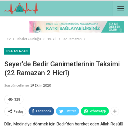
Ev
Risalet Günlüğü
15. Yıl
09-Ramazan
09-RAMAZAN
Seyer’de Bedir Ganimetlerinin Taksimi
(22 Ramazan 2 Hicrî)
Son güncelleme
19 Ekim 2020
328
Paylaş
Facebook
Twitter
WhatsApp
Dün, Medine’ye dönmek için Bedir’den hareket eden Allah Resûlü