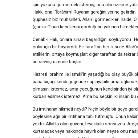
için yüzünü görmemek istemiş, onu alnı üzerine yatır
Hakk, ona: “İbrâhim! Rüyanın gereğini yerine getirdin
Şüphesiz biz muhsinleri, Allah’ı görmedikleri halde, O
(çünkü O’nun kendilerini gördüğünü yakinen bilmektedirle
Cenâb-ı Hak, onlara sınavı başardığını söylüyordu.. He
onlar için bir bayramdı. Bir taraftan her ikisi de Allah’
ettiklerini ortaya koymuşlar; diğer taraftan da tekrar 
bu sevinç üzerine başlar.
Hazreti İbrahim ile İsmâil’in yaşadığı bu olay, büyük 
baba bıçağı kendi göğsüne saplayabilir ama oğlunu k
olmasını istemez, ama çocuğunun kendisinden iyi olma
kurban edilmek istemez. Ama bu seçkin iki insan bu çe
Bu imtihanın hikmeti neydi? Niçin böyle bir şeye gere
böylesine ağır bir imtihana tabi tutmuştu. Onun kalbi
yoktu. Allah’a olan güveni, tevekkülü sonsuzdu. Ateşe
kurtaracak veya hakkında hayırlı olan neyse onu nasi