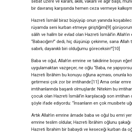
sebat üzere ve kararlı, akıllı, vakarlı ve ağır başlı, 
bir davranış karşısında hemen ceza vermeye kalkışm
Hazreti İsmâil biraz büyüyüp onun yanında koşabilece
rüyamda seni kurban etmeye giriştiğimi[9] görüyorum, 
sâlih ve halîm bir evlad olan Hazreti İsmâil’in Allah’ın
“Babacığım!” dedi, hiç düşünüp çekinme, sana Allah t
sabırlı, dayanıklı biri olduğumu göreceksin!”[10]
Baba ve oğul, Allah’ın emrine ve takdirine boyun eğer
uygulamaktan vazgeçer, ne oğlu “Baba, ne yapıyorsun? 
Hazreti İbrâhim bu konuyu oğluna açması, onunla ko
getirmesi çok zor bir imtihandır.[11] Ama onlar emre i
imtihanlarında başarılı olmuşlardır. Nitekim bu imtihan
çocuk olan Hazreti İsmâil’in karşılacağı son imtihan o
şöyle ifade ediyordu: “İnsanların en çok musibete uğr
Artık Allah’ın emrine âmade baba ve oğul bu emri yerin
emrine teslim oldular, Hazreti İbrâhim oğlunu şakağı ü
Hazreti İbrahim bir babaydı ve keseceği kurban da o