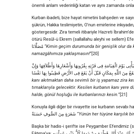
önemli anlam vederinliği katan ve aynı zamanda onları 
Kurban ibadeti, bize hayat nimetini bahşeden ve sayıs
şükrün, Hakka teslimiyetin, O’nun emirlerine inkıyadın,
göstergesidir. Zira temeli itibariyle Hazreti İbrahim
ötürü Resûl-ü Ekrem (sallallahu aleyhi ve sellem) Efendimiz şöyle buyurmuşlardır: َبَنَّ
مُصَلَّانَا “
Kimin geçim durumunda bir genişlik olur da 
namazgâhımıza yaklaşmasın!
”[20]
أْتِى يَوْمَ الْقِيَامَةِ فِى فَرْثِهِ بِقُرُونِهَا وَأَشْعَارِهَا وَأَظْلاَفِهَا وَإِنَّ
kanı akıtmaktan daha sevimli bir i‏ş yapamaz zira kesilen hayvan, kıyamet günü boynuzlarıyla, kıllarıyla
tırnaklarıyla gelecektir. Kesilen kurbanın kanı yere düş‏meden önce Allah nezdinde yüce bir mevkiye ulaşı‏
halde, gönül hoşluğu ile kurbanlarınızı kesin.
”[21]
Konuyla ilgili diğer bir rivayette ise kurbanın sevabı hakk
شَعَرَةٍ مِنَ الصُّوفِ حَسَنَةٌ “
Yünün her tüyüne karşılık bi
Başka bir hadis-i şerifte ise Peygamber Efendimiz (sa