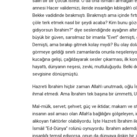
sâlih bir bir çocuk istedi. O da ona İsmâil’i armağan ett
annesi Hacer validemizi, ileride insanlığın kıblegâh’ı o
Bekke vadidinde bırakmıştı. Bırakmıştı ama içinde fırt
çöle terk etmek nasıl bir şeydi acaba? Kim bunu göze
gidiyorsun İbrahim?” diye seslendiğinde ayağının altı
büyük bir güven, sarsılmaz bir imanla “Evet” demişti, 
Demişti, ama bırakıp gitmek kolay mıydı? Bu olay dola
görmeye geldiği sınırlı zamanlarda onunla neşeleniyor
kucağına gelişi, çağıldayarak sesler çıkarması, ilk ko
hayattı, dünyanın neşesi, zevki, mutluluğuydu. Belki 
sevgisine dönüşmüştü.
Hazreti İbrahim hiçbir zaman Allah’ı unutmadı, oğlu İs
ihmal etmedi. Ama İbrahim tek başına bir ümmetti, U
Mal-mülk, servet; şehvet; güç ve iktidar; makam ve s
insanın asıl amacı olan Allah’a bağlılığını gölgeleyen,
alıkoyan faktörler olabiliyordu. İşte Hazreti İbrahim il
İsmâil “Ed-Dünya” rolünü oynuyordu. İbrahim ademdi,
insanlığı temsil ediyorsa, onun da dünyaya ilişkin bi