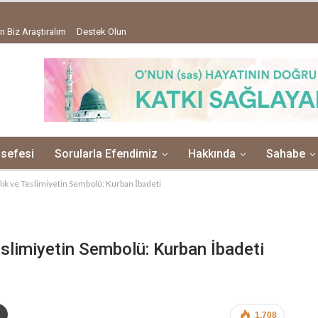
n Biz Araştıralım
Destek Olun
lsefesi
Sorularla Efendimiz
Hakkında
Sahabe
rlık ve Teslimiyetin Sembolü: Kurban İbadeti
eslimiyetin Sembolü: Kurban İbadeti
1,708