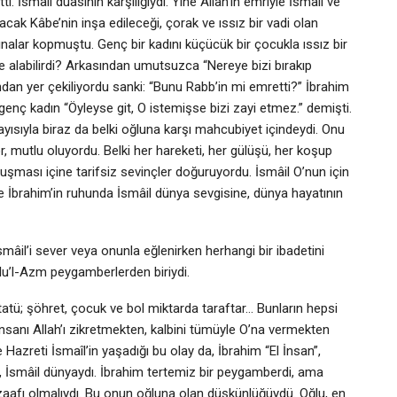
i. İsmâil duasının karşılığıydı. Yine Allah’ın emriyle İsmâil ve
lacak Kâbe’nin inşa edileceği, çorak ve ıssız bir vadi olan
ınalar kopmuştu. Genç bir kadını küçücük bir çocukla ıssız bir
 alabilirdi? Arkasından umutsuzca “Nereye bizi bırakıp
ndan yer çekiliyordu sanki: “Bunu Rabb’in mi emretti?” İbrahim
genç kadın “Öyleyse git, O istemişse bizi zayi etmez.” demişti.
yısıyla biraz da belki oğluna karşı mahcubiyet içindeydi. Onu
, mutlu oluyordu. Belki her hareketi, her gülüşü, her koşup
nuşması içine tarifsiz sevinçler doğuruyordu. İsmâil O’nun için
de İbrahim’in ruhunda İsmâil dünya sevgisine, dünya hayatının
mâil’i sever veya onunla eğlenirken herhangi bir ibadetini
lu’l-Azm peygamberlerden biriydi.
tatü; şöhret, çocuk ve bol miktarda taraftar… Bunların hepsi
 insanı Allah’ı zikretmekten, kalbini tümüyle O’na vermekten
e Hazreti İsmaîl’in yaşadığı bu olay da, İbrahim “El İnsan”,
 İsmâil dünyaydı. İbrahim tertemiz bir peygamberdi, ama
r zaafı olmalıydı. Bu onun oğluna olan düşkünlüğüydü. Oğlu, en