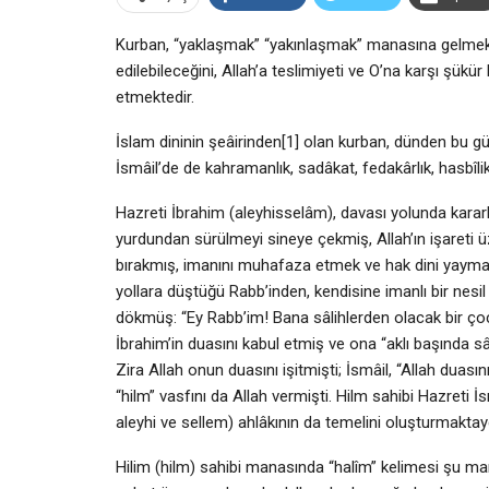
Kurban, “yaklaşmak” “yakınlaşmak” manasına gelmekte 
edilebileceğini, Allah’a teslimiyeti ve O’na karşı şükü
etmektedir.
İslam dininin şeâirinden[1] olan kurban, dünden bu gü
İsmâil’de de kahramanlık, sadâkat, fedakârlık, hasbîli
Hazreti İbrahim (aleyhisselâm), davası yolunda kararlıl
yurdundan sürülmeyi sineye çekmiş, Allah’ın işareti üz
bırakmış, imanını muhafaza etmek ve hak dini yaymak 
yollara düştüğü Rabb’inden, kendisine imanlı bir nesil 
dökmüş: “Ey Rabb’im! Bana sâlihlerden olacak bir çocuk
İbrahim’in duasını kabul etmiş ve ona “aklı başında sâ
Zira Allah onun duasını işitmişti; İsmâil, “Allah duasın
“hilm” vasfını da Allah vermişti. Hilm sahibi Hazreti
aleyhi ve sellem) ahlâkının da temelini oluşturmaktayd
Hilim (hilm) sahibi manasında “halîm” kelimesi şu man