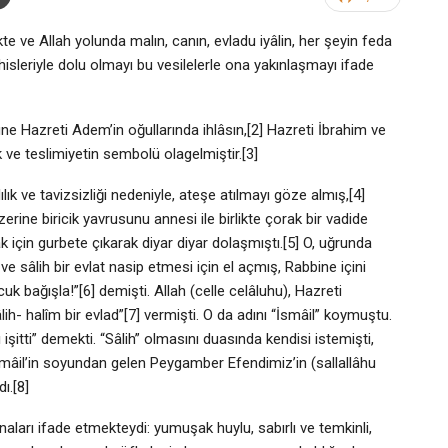
ve Allah yolunda malın, canın, evladu iyâlin, her şeyin feda
r hisleriyle dolu olmayı bu vesilelerle ona yakınlaşmayı ifade
ne Hazreti Adem’in oğullarında ihlâsın,[2] Hazreti İbrahim ve
k ve teslimiyetin sembolü olagelmiştir.[3]
ık ve tavizsizliği nedeniyle, ateşe atılmayı göze almış,[4]
erine biricik yavrusunu annesi ile birlikte çorak bir vadide
için gurbete çıkarak diyar diyar dolaşmıştı.[5] O, uğrunda
ve sâlih bir evlat nasip etmesi için el açmış, Rabbine içini
 bağışla!”[6] demişti. Allah (celle celâluhu), Hazreti
lih- halîm bir evlad”[7] vermişti. O da adını “İsmâil” koymuştu.
ı işitti” demekti. “Sâlih” olmasını duasında kendisi istemişti,
 İsmâil’in soyundan gelen Peygamber Efendimiz’in (sallallâhu
ı.[8]
aları ifade etmekteydi: yumuşak huylu, sabırlı ve temkinli,