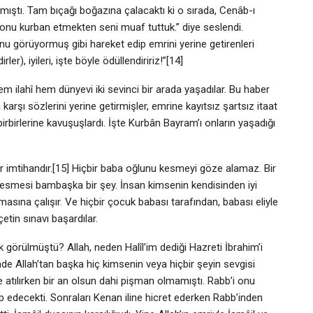
mıştı. Tam bıçağı boğazına çalacaktı ki o sırada, Cenâb-ı
; onu kurban etmekten seni muaf tuttuk.” diye seslendi.
’nu görüyormuş gibi hareket edip emrini yerine getirenleri
r), iyileri, işte böyle ödüllendiririz!”[14]
m ilahî hem dünyevi iki sevinci bir arada yaşadılar. Bu haber
a karşı sözlerini yerine getirmişler, emrine kayıtsız şartsız itaat
birbirlerine kavuşuşlardı. İşte Kurbân Bayram’ı onların yaşadığı
bir imtihandır.[15] Hiçbir baba oğlunu kesmeyi göze alamaz. Bir
esmesi bambaşka bir şey. İnsan kimsenin kendisinden iyi
sına çalışır. Ve hiçbir çocuk babası tarafından, babası eliyle
tin sınavı başardılar.
k görülmüştü? Allah, neden Halîl’im dediği Hazreti İbrahim’i
nde Allah’tan başka hiç kimsenin veya hiçbir şeyin sevgisi
 atılırken bir an olsun dahi pişman olmamıştı. Rabb’i onu
p edecekti. Sonraları Kenan iline hicret ederken Rabb’inden