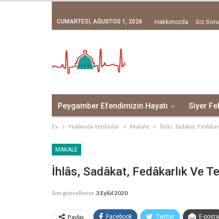
CUMARTESI, AĞUSTOS 1, 2026
Hakkımızda
Siz Soru
Peygamber Efendimizin Hayatı
Siyer Fe
Ev
Hakkında Yazılanlar
Makale
İhlâs, Sadâkat, Fedâka
MAKALE
İhlâs, Sadâkat, Fedâkarlık Ve T
Son güncelleme
3 Eylül 2020
Paylaş
Facebook
Twitter
E-posta