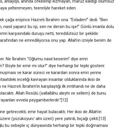
munis, anlayışlı, anında öfkelenip kızmayan, maruz kaldığı olumsuz
aya yeltenmeyen, teennîyle hareket eden.
k çağa erişince Hazreti İbrahim ona: “Evladım!” dedi. “Ben
nasıl yaparız bu işi, sen ne dersin bu işe!” Gönlü imanla dolu
 emri karşısındaki duruşu netti, tereddütsüz bir şekilde:
arafından ne emrediliyorsa onu yap. Allah’ın izniyle benim de
ler. Ne İbrahim “Oğlumu nasıl keserim” diye emri
Böyle bir emir mi olur!” diye herhangi bir tepki gösterir.
nuşması ve karar süreci ve karardan sonra emri yerine
taatdeki inceliği kavrayan insanlar olduklarında ikisi de
 ne Hazreti İbrahim’in karşılaştığı ilk imtihandı ne de daha
lacaktı. Allah Resûlü (sallallâhu aleyhi ve sellem) de bunu
ayanları evvela peygamberlerdir.”[12]
e getirecekti; emir hayat bulacaktı. Her ikisi de Allah’ın
zere (yüzükoyun/ alnı üzeri) yere yatırdı, bıçağı çekti.[13]
ğlu bu sebeple iç dünyasında herhangi bir tepki doğmaması