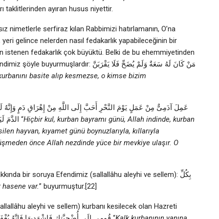
taklitlerinden ayıran husus niyettir.
ız nimetlerle serfiraz kılan Rabbimizi hatırlamanın, O’na
 yeri gelince nelerden nasıl fedakarlık yapabileceğinin bir
’den istenen fedakarlık çok büyüktü. Belki de bu ehemmiyetinden
مَنْ كَانَ لَهُ سَعَةٌ وَلَمْ يُضَحِّ فَلَا يَقْر
kurbanını basite alıp kesmezse, o kimse bizim
عَمِلَ آدَمِىٌّ مِنْ عَمَلٍ يَوْمَ النَّحْرِ أَحَبَّ إِلَى اللَّهِ مِنْ إِهْرَاقِ دَمٍ وَإِنَّهُ لَيَ
الدَّمَ لَيَقَعُ مِنَ اللَّهِ بِمَكَانٍ قَبْلَ أَنْ يَقَعَ فِى الأَرْضِ فَطِيبُوا بِهَا نَفْسًا “
Hiçbir kul, kurban bayramı günü, Allah indinde, kurban
r. O
ında bir soruya Efendimiz (sallallâhu aleyhi ve sellem): بِكُلِّ
r hasene var.
” buyurmuştur.[22]
llallâhu aleyhi ve sellem) kurbanı kesilecek olan Hazreti
Fâtıma’ya: قُومِي إلَى أُضْحِيَّتِك فَاشْهَدِيهَا فَإِنَّهُ يُغْفَرُ لَكِ عِنْدَ أَوَّلِ قَطْرَةٍ مِنْ دَمِهَا كُلُّ ذَنْبٍ عَمِلْتِيهِ “
Kalk kurbanının yanına