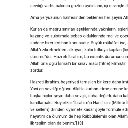
sevdiği varlık, bakınca gözleri aydınlanır, içi sevinçle d
Ama yeryüzünün halifesinden beklenen her şeyini All
Kur’an da meşru sınırları aştıklarında yakınların, eşle
kazanç ve suistimale sebep olduklarında mal ve çocuğun
sadece birer imtihan konusudur. Büyük mükâfat ise, âh
Allah’ı zikretmekten alıkoyan, kalbi tutkuya kapılan (kiş
durumu”dur. Hazreti İbrahim, bu insanlık durumunu ins
Allah ona oğlu İsmâil’i bir sınav aracı (fitne) kılmışt
zordur.
Hazreti İbrahim, beşeriyeti temsilen bir kere daha imt
Yani en sevdiği oğlunu Allah’a kurban etme emrine kar
başka hiçbir şeyin daha sevgili, daha değerli, daha k
kanıtlamaktı. Böylelikle “İbrahim’in Hanif dini (Millet
ve sellem) dilinden kıyamete kadar şöyle formüle edil
hayatım da ölümüm de hep Rabbülalemin olan Allah’a ai
ilk teslim olan da benim.”[18]