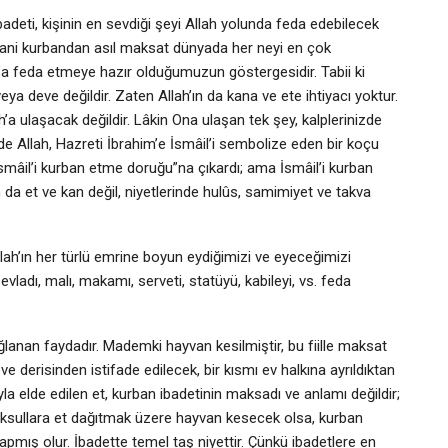
adeti, kişinin en sevdiği şeyi Allah yolunda feda edebilecek
Yani kurbandan asıl maksat dünyada her neyi en çok
’a feda etmeye hazır olduğumuzun göstergesidir. Tabii ki
ya deve değildir. Zaten Allah’ın da kana ve ete ihtiyacı yoktur.
ah’a ulaşacak değildir. Lâkin Ona ulaşan tek şey, kalplerinizde
n de Allah, Hazreti İbrahim’e İsmâil’i sembolize eden bir koçu
mâil’i kurban etme doruğu”na çıkardı; ama İsmâil’i kurban
n da et ve kan değil, niyetlerinde hulûs, samimiyet ve takva
lah’ın her türlü emrine boyun eydiğimizi ve eyeceğimizi
ladı, malı, makamı, serveti, statüyü, kabileyi, vs. feda
ğlanan faydadır. Mademki hayvan kesilmiştir, bu fiille maksat
e derisinden istifade edilecek, bir kısmı ev halkına ayrıldıktan
yla elde edilen et, kurban ibadetinin maksadı ve anlamı değildir;
yoksullara et dağıtmak üzere hayvan kesecek olsa, kurban
yapmış olur. İbadette temel taş niyettir. Çünkü ibadetlere en