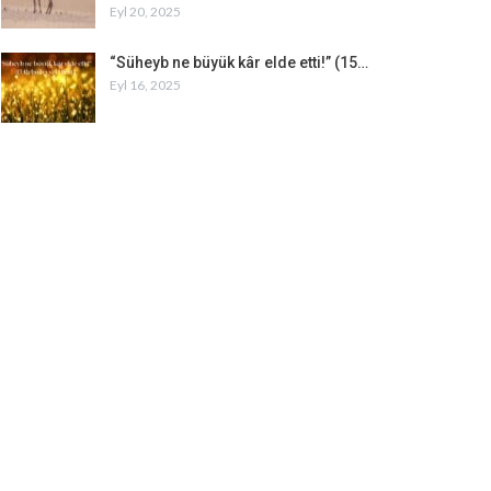
Eyl 20, 2025
“Süheyb ne büyük kâr elde etti!” (15…
Eyl 16, 2025