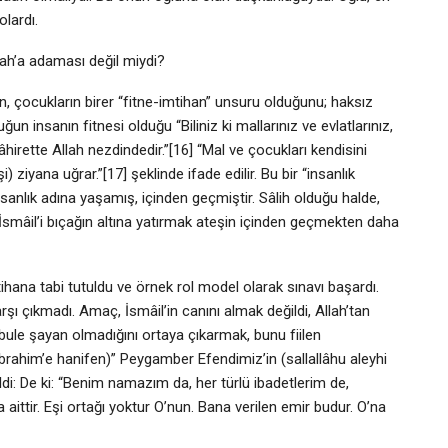
olardı.
ah’a adaması değil miydi?
rin, çocukların birer “fitne-imtihan” unsuru olduğunu; haksız
 insanın fitnesi olduğu “Biliniz ki mallarınız ve evlatlarınız,
irette Allah nezdindedir.”[16] “Mal ve çocukları kendisini
i) ziyana uğrar.”[17] şeklinde ifade edilir. Bu bir “insanlık
anlık adına yaşamış, içinden geçmiştir. Sâlih olduğu halde,
ır. İsmâil’i bıçağın altına yatırmak ateşin içinden geçmekten daha
ihana tabi tutuldu ve örnek rol model olarak sınavı başardı.
şı çıkmadı. Amaç, İsmâil’in canını almak değildi, Allah’tan
abule şayan olmadığını ortaya çıkarmak, bunu fiilen
e İbrahim’e hanifen)” Peygamber Efendimiz’in (sallallâhu aleyhi
di: De ki: “Benim namazım da, her türlü ibadetlerim de,
ttir. Eşi ortağı yoktur O’nun. Bana verilen emir budur. O’na