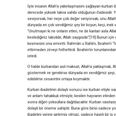
İşte insanın Allah’a yakınlaşmasını sağlayan kurban ib
derecede yüksek takva sahibi olduğunun ifadesidir. 
seviyorsak, her neye çok değer veriyorsak, onu Allah
dünyada en çok sevdiğimiz şey bir koyun, keçi, inek ve
“Unutmayın ki ne onların etleri, ne de kanları asla All
beslediğiniz takvâdır, Allah saygısıdır.”[19] Bunun içi
kesmesini ona emretti. Rahmân u Rahîm, İbrahim’i “İs
ettirmeden zirveyi fethettirdi. İbrahim’in torunlarında
istedi.
O halde kurbandan asıl maksat, Allah’a yaklaşmak, Al
göstermek ve gerekirse dünyada en sevdiğimiz şeyi, ev
edebilme cesaretini ortaya koymaktır.
Kurban ibadetinin dolaylı sonucu ise kurban etiyle sa
ve anlam tahakkuk etmiştir, kesilen hayvanın etinden v
sonra diğeri yoksullara dağıtılacaktır. Kurban vasıtası
dolaylı bir öneme sahiptir. Buna göre birisi sadece 
ibadetini yerine getirmiş olmaz, sadece hayırlı bir iş 