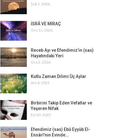
Şub 1, 2026
İSRÂ VE MİRAÇ
Oca 11, 2026
Receb Ayı ve Efendimiz’in (sas)
Hayatındaki Yeri
Oca 2, 2026
Kutlu Zaman Dilimi Üç Aylar
Ara 4, 2025
Birbirini Takip Eden Vefatlar ve
Yeşeren Nifak
Eyl 30, 2025
Efendimiz (sas) Ebû Eyyûb El-
Ensârî’nin Evinde…