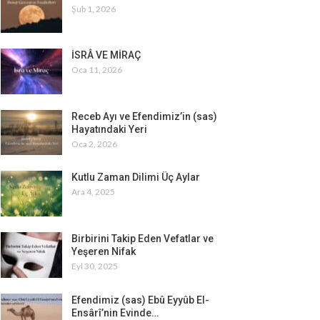
Şub 1, 2026
İSRÂ VE MİRAÇ
Oca 11, 2026
Receb Ayı ve Efendimiz’in (sas)
Hayatındaki Yeri
Oca 2, 2026
Kutlu Zaman Dilimi Üç Aylar
Ara 4, 2025
Birbirini Takip Eden Vefatlar ve
Yeşeren Nifak
Eyl 30, 2025
Efendimiz (sas) Ebû Eyyûb El-
Ensârî’nin Evinde…