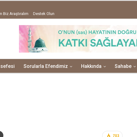
n Biz Araştıralım
Destek Olun
lsefesi
Sorularla Efendimiz
Hakkında
Sahabe
703