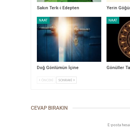
Sakın Terk-i Edepten
Yerin Göğü
NAAT
NAAT
Doğ Gönlümün İçine
Gönüller Ta
ÖNCEKI
SONRAKI
CEVAP BIRAKIN
E-posta hesa