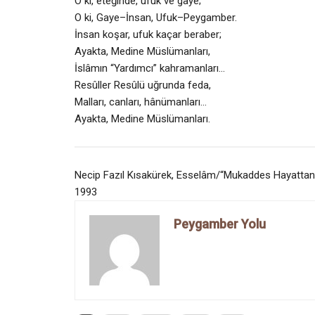
O ki, eteğinde, ufuk ve gaye;
O ki, Gaye–İnsan, Ufuk–Peygamber.
İnsan koşar, ufuk kaçar beraber;
Ayakta, Medine Müslümanları,
İslâmın “Yardımcı” kahramanları…
Resûller Resûlü uğrunda feda,
Malları, canları, hânümanları…
Ayakta, Medine Müslümanları.
Necip Fazıl Kısakürek, Esselâm/“Mukaddes Hayattan Le
1993
Peygamber Yolu