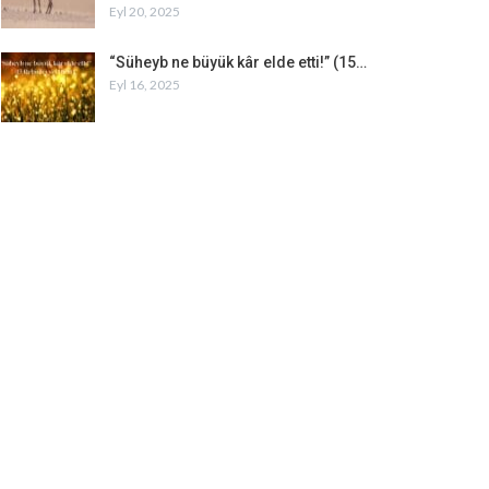
Eyl 20, 2025
“Süheyb ne büyük kâr elde etti!” (15…
Eyl 16, 2025