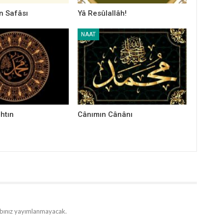
n Safâsı
Yâ Resûlallâh!
NAAT
htın
Cânımın Cânânı
bınız yayımlanmayacak.