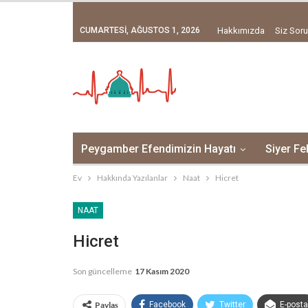
CUMARTESI, AĞUSTOS 1, 2026
Hakkımızda
Siz Soru
Peygamber Efendimizin Hayatı
Siyer Fe
Ev
Hakkında Yazılanlar
Naat
Hicret
NAAT
Hicret
Son güncelleme
17 Kasım 2020
Paylaş
Facebook
Twitter
E-posta