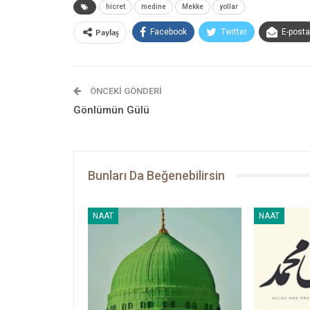
hicret
medine
Mekke
yollar
Paylaş
Facebook
Twitter
E-posta
ÖNCEKI GÖNDERI
Gönlümün Gülü
Bunları Da Beğenebilirsin
NAAT
NAAT