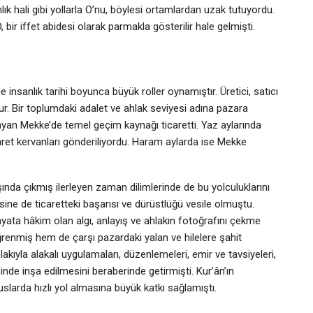
lık hali gibi yollarla O’nu, böylesi ortamlardan uzak tutuyordu.
bir iffet abidesi olarak parmakla gösterilir hale gelmişti.
 insanlık tarihi boyunca büyük roller oynamıştır. Üretici, satıcı
ur. Bir toplumdaki adalet ve ahlak seviyesi adına pazara
mayan Mekke’de temel geçim kaynağı ticaretti. Yaz aylarında
ret kervanları gönderiliyordu. Haram aylarda ise Mekke
şında çıkmış ilerleyen zaman dilimlerinde de bu yolculuklarını
ne de ticaretteki başarısı ve dürüstlüğü vesile olmuştu.
yata hâkim olan algı, anlayış ve ahlakın fotoğrafını çekme
ğrenmiş hem de çarşı pazardaki yalan ve hilelere şahit
akıyla alakalı uygulamaları, düzenlemeleri, emir ve tavsiyeleri,
inde inşa edilmesini beraberinde getirmişti. Kur’ân’ın
slarda hızlı yol almasına büyük katkı sağlamıştı.