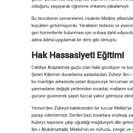
olduğunu yaşayarak öğrenme imkanını yakalamıştı.
Bu tecrübenin semerelerini, risaletin Medine yılları
küçükleri götürmüyordu. Yaralıların tedavisi ve yiyec
geri hizmetlerde bulunması için orduya dahil ediyordu.
adına âdeta uygulamalı bir ders gibi olmuştu.
Hak Hassasiyeti Eğitimi
Cahiliye Araplarında güçlü olan haklı görülüyor ve bu
Şiirleri Kâbe’nin duvarlarına asılanlardan Züheyr İbn
bu mantığın arkasında yatan düşünceye tercüman olu
yarımadanın değişik yerlerinden insanlar, mallarını sat
gücüne güvenerek şayet tüccar yalnız gelmişse elinde
Yemen’den Zübeyd kabilesinden bir tüccar Mekke’ye g
parayı ödememişti. Derdini bazı insanlara söyleyip y
Kubeys tepesine çıkıp uğradığı mağduriyeti dile geti
İbn-i Abdulmattalib, Mekke’nin en nüfuzlu, zengin ve