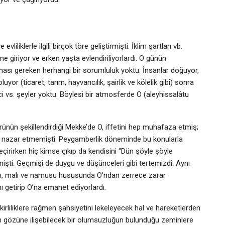
vliliklerle ilgili birçok töre geliştirmişti. İklim şartları vb.
 giriyor ve erken yaşta evlendiriliyorlardı. O günün
ası gereken herhangi bir sorumluluk yoktu. İnsanlar doğuyor,
uyor (ticaret, tarım, hayvancılık, şairlik ve kölelik gibi) sonra
ci vs. şeyler yoktu. Böylesi bir atmosferde O (aleyhissalâtu
ünün şekillendirdiği Mekke’de O, iffetini hep muhafaza etmiş;
ere nazar etmemişti. Peygamberlik döneminde bu konularla
geçirirken hiç kimse çıkıp da kendisini “Dün şöyle şöyle
şti. Geçmişi de duygu ve düşünceleri gibi tertemizdi. Aynı
 canı, malı ve namusu hususunda O’ndan zerrece zarar
 getirip O’na emanet ediyorlardı.
kirliliklere rağmen şahsiyetini lekeleyecek hal ve hareketlerden
 gözüne ilişebilecek bir olumsuzluğun bulunduğu zeminlere