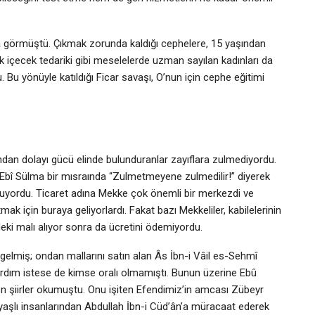
nda görmüştü. Çıkmak zorunda kaldığı cephelere, 15 yaşından
ek içecek tedariki gibi meselelerde uzman sayılan kadınları da
 Bu yönüyle katıldığı Ficar savaşı, O’nun için cephe eğitimi
ndan dolayı gücü elinde bulunduranlar zayıflara zulmediyordu.
-i Ebî Sülma bir mısraında “Zulmetmeyene zulmedilir!” diyerek
yordu. Ticaret adına Mekke çok önemli bir merkezdi ve
mak için buraya geliyorlardı. Fakat bazı Mekkeliler, kabilelerinin
ki malı alıyor sonra da ücretini ödemiyordu.
elmiş; ondan mallarını satın alan Âs İbn-i Vâil es-Sehmî
ardım istese de kimse oralı olmamıştı. Bunun üzerine Ebû
ren şiirler okumuştu. Onu işiten Efendimiz’in amcası Zübeyr
 yaşlı insanlarından Abdullah İbn-i Cüd’ân’a müracaat ederek