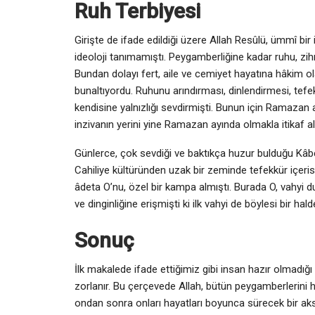
Ruh Terbiyesi
Girişte de ifade edildiği üzere Allah Resûlü, ümmî bir 
ideoloji tanımamıştı. Peygamberliğine kadar ruhu, zih
Bundan dolayı fert, aile ve cemiyet hayatına hâkim ol
bunaltıyordu. Ruhunu arındırması, dinlendirmesi, tefek
kendisine yalnızlığı sevdirmişti. Bunun için Ramazan ay
inzivanın yerini yine Ramazan ayında olmakla itikaf al
Günlerce, çok sevdiği ve baktıkça huzur bulduğu Kâbe’
Cahiliye kültüründen uzak bir zeminde tefekkür içeris
âdeta O’nu, özel bir kampa almıştı. Burada O, vahyi du
ve dinginliğine erişmişti ki ilk vahyi de böylesi bir hald
Sonuç
İlk makalede ifade ettiğimiz gibi insan hazır olmadığ
zorlanır. Bu çerçevede Allah, bütün peygamberlerini ha
ondan sonra onları hayatları boyunca sürecek bir ak