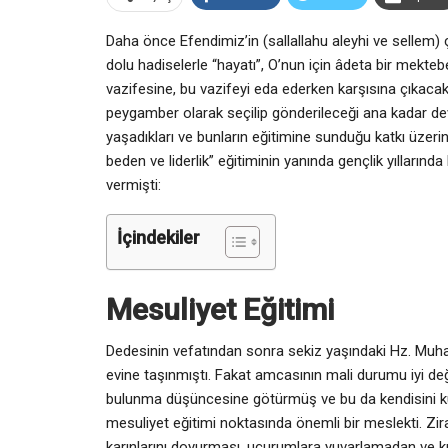
Daha önce Efendimiz’in (sallallahu aleyhi ve sellem
dolu hadiselerle “hayatı”, O’nun için âdeta bir mekteb
vazifesine, bu vazifeyi eda ederken karşısına çıkacak 
peygamber olarak seçilip gönderileceği ana kadar dev
yaşadıkları ve bunların eğitimine sunduğu katkı üzerind
beden ve liderlik” eğitiminin yanında gençlik yıllarında
vermişti:
İçindekiler
Mesuliyet Eğitimi
Dedesinin vefatından sonra sekiz yaşındaki Hz. Muh
evine taşınmıştı. Fakat amcasının mali durumu iyi deği
bulunma düşüncesine götürmüş ve bu da kendisini k
mesuliyet eğitimi noktasında önemli bir meslekti. Zi
karınlarını doyurması, uçurumlara yuvarlamadan ve