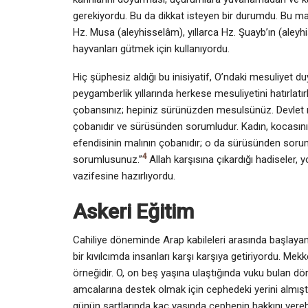
gerekiyordu. Bu da dikkat isteyen bir durumdu. Bu ma
Hz. Musa (aleyhisselâm), yıllarca Hz. Şuayb’ın (aleyh
hayvanları gütmek için kullanıyordu.
Hiç şüphesiz aldığı bu inisiyatif, O’ndaki mesuliyet d
peygamberlik yıllarında herkese mesuliyetini hatırlat
çobansınız; hepiniz sürünüzden mesulsünüz. Devlet re
çobanıdır ve sürüsünden sorumludur. Kadın, kocasını
efendisinin malının çobanıdır; o da sürüsünden sorum
4
sorumlusunuz.”
Allah karşısına çıkardığı hadiseler, y
vazifesine hazırlıyordu.
Askeri Eğitim
Cahiliye döneminde Arap kabileleri arasında başlay
bir kıvılcımda insanları karşı karşıya getiriyordu. Me
örneğidir. O, on beş yaşına ulaştığında vuku bulan dö
amcalarına destek olmak için cephedeki yerini almıştı
günün şartlarında kaç yaşında cephenin hakkını vereb