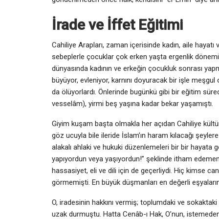
İrade ve İffet Eğitimi
Cahiliye Arapları, zaman içerisinde kadın, aile hayatı ve e
sebeplerle çocuklar çok erken yaşta ergenlik dönemine
dünyasında kadının ve erkeğin çocukluk sonrası yapm
büyüyor, evleniyor, karnını doyuracak bir işle meşgul ol
da ölüyorlardı. Önlerinde bugünkü gibi bir eğitim süre
vesselâm), yirmi beş yaşına kadar bekar yaşamıştı.
Giyim kuşam başta olmakla her açıdan Cahiliye kültür
göz ucuyla bile ileride İslam’ın haram kılacağı şeyl
alakalı ahlaki ve hukuki düzenlemeleri bir bir hayata 
yapıyordun veya yaşıyordun!” şeklinde itham edememi
hassasiyet, eli ve dili için de geçerliydi. Hiç kimse
görmemişti. En büyük düşmanları en değerli eşyalarını
O, iradesinin hakkını vermiş; toplumdaki ve sokaktaki 
uzak durmuştu. Hatta Cenâb-ı Hak, O’nun, istemeden