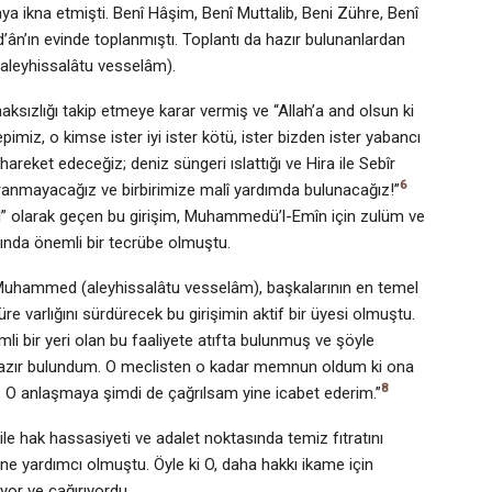
aya ikna etmişti. Benî Hâşim, Benî Muttalib, Beni Zühre, Benî
ân’ın evinde toplanmıştı. Toplantı da hazır bulunanlardan
(aleyhissalâtu vesselâm).
aksızlığı takip etmeye karar vermiş ve “Allah’a and olsun ki
imiz, o kimse ister iyi ister kötü, ister bizden ister yabancı
 hareket edeceğiz; deniz süngeri ıslattığı ve Hira ile Sebîr
6
avranmayacağız ve birbirimize malî yardımda bulunacağız!”
ûl” olarak geçen bu girişim, Muhammedü’l-Emîn için zulüm ve
ında önemli bir tecrübe olmuştu.
 Muhammed (aleyhissalâtu vesselâm), başkalarının en temel
 varlığını sürdürecek bu girişimin aktif bir üyesi olmuştu.
 bir yeri olan bu faaliyete atıfta bulunmuş ve şöyle
e hazır bulundum. O meclisten o kadar memnun oldum ki ona
8
. O anlaşmaya şimdi de çağrılsam yine icabet ederim.”
r ile hak hassasiyeti ve adalet noktasında temiz fıtratını
 yardımcı olmuştu. Öyle ki O, daha hakkı ikame için
yor ve çağırıyordu.