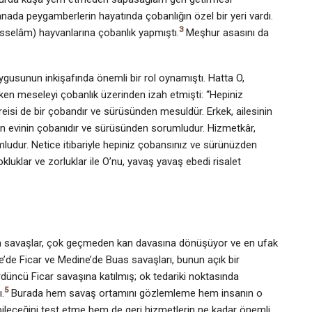
nada peygamberlerin hayatında çobanlığın özel bir yeri vardı.
3
isselâm) hayvanlarına çobanlık yapmıştı.
Meşhur asasını da
uygusunun inkişafında önemli bir rol oynamıştı. Hatta O,
ırken meseleyi çobanlık üzerinden izah etmişti: “Hepiniz
isi de bir çobandır ve sürüsünden mesuldür. Erkek, ailesinin
n evinin çobanıdır ve sürüsünden sorumludur. Hizmetkâr,
ludur. Netice itibariyle hepiniz çobansınız ve sürünüzden
okluklar ve zorluklar ile O’nu, yavaş yavaş ebedi risalet
an savaşlar, çok geçmeden kan davasına dönüşüyor ve en ufak
kke’de Ficar ve Medine’de Buas savaşları, bunun açık bir
rdüncü Ficar savaşına katılmış; ok tedariki noktasında
5
.
Burada hem savaş ortamını gözlemleme hem insanın o
ileceğini test etme hem de geri hizmetlerin ne kadar önemli