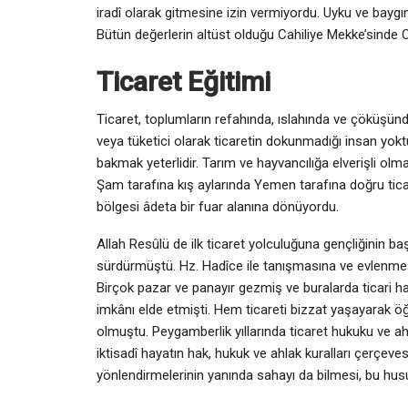
iradî olarak gitmesine izin vermiyordu. Uyku ve baygın
Bütün değerlerin altüst olduğu Cahiliye Mekke’sinde O, 
Ticaret Eğitimi
Ticaret, toplumların refahında, ıslahında ve çöküşünde
veya tüketici olarak ticaretin dokunmadığı insan yokt
bakmak yeterlidir. Tarım ve hayvancılığa elverişli ol
Şam tarafına kış aylarında Yemen tarafına doğru tica
bölgesi âdeta bir fuar alanına dönüyordu.
Allah Resûlü de ilk ticaret yolculuğuna gençliğinin ba
sürdürmüştü. Hz. Hadîce ile tanışmasına ve evlenmesi
Birçok pazar ve panayır gezmiş ve buralarda ticari ha
imkânı elde etmişti. Hem ticareti bizzat yaşayarak ö
olmuştu. Peygamberlik yıllarında ticaret hukuku ve ahl
iktisadî hayatın hak, hukuk ve ahlak kuralları çerçeves
yönlendirmelerinin yanında sahayı da bilmesi, bu husu