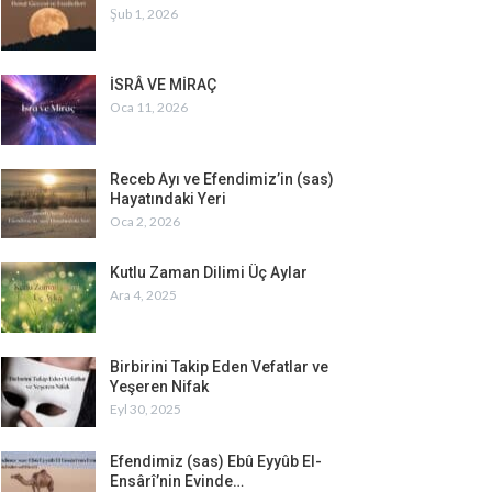
Şub 1, 2026
İSRÂ VE MİRAÇ
Oca 11, 2026
Receb Ayı ve Efendimiz’in (sas)
Hayatındaki Yeri
Oca 2, 2026
Kutlu Zaman Dilimi Üç Aylar
Ara 4, 2025
Birbirini Takip Eden Vefatlar ve
Yeşeren Nifak
Eyl 30, 2025
Efendimiz (sas) Ebû Eyyûb El-
Ensârî’nin Evinde…