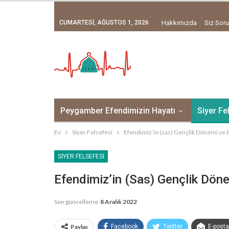
CUMARTESI, AĞUSTOS 1, 2026
Hakkımızda
Siz Soru
Peygamber Efendimizin Hayatı
Siyer Fe
Ev
Siyer Felsefesi
Efendimiz’in (sas) Gençlik Dönemi ve E
SIYER FELSEFESI
Efendimiz’in (sas) Gençlik Döne
Son güncelleme
8 Aralık 2022
Paylaş
Facebook
Twitter
E-posta