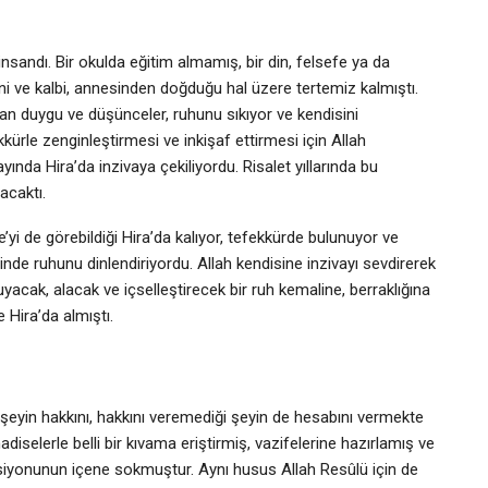
insandı. Bir okulda eğitim almamış, bir din, felsefe ya da
ni ve kalbi, annesinden doğduğu hal üzere tertemiz kalmıştı.
an duygu ve düşünceler, ruhunu sıkıyor ve kendisini
kürle zenginleştirmesi ve inkişaf ettirmesi için Allah
ında Hira’da inzivaya çekiliyordu. Risalet yıllarında bu
acaktı.
yi de görebildiği Hira’da kalıyor, tefekkürde bulunuyor ve
inde ruhunu dinlendiriyordu. Allah kendisine inzivayı sevdirerek
yacak, alacak ve içselleştirecek bir ruh kemaline, berraklığına
e Hira’da almıştı.
ı şeyin hakkını, hakkını veremediği şeyin de hesabını vermekte
diselerle belli bir kıvama eriştirmiş, vazifelerine hazırlamış ve
siyonunun içene sokmuştur. Aynı husus Allah Resûlü için de