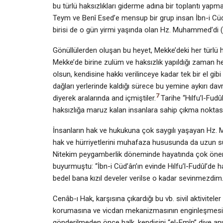
bu türlü haksızlıkları giderme adına bir toplantı yapm
Teym ve Benî Esed’e mensup bir grup insan İbn-i Cüd’
birisi de o gün yirmi yaşında olan Hz. Muhammed’di 
Gönüllülerden oluşan bu heyet, Mekke’deki her türlü h
Mekke’de birine zulüm ve haksızlık yapıldığı zaman hep
olsun, kendisine hakkı verilinceye kadar tek bir el gibi
dağları yerlerinde kaldığı sürece bu yemine aykırı d
7
diyerek aralarında and içmiştiler.
Tarihe “Hılfu’l-Fud
haksızlığa maruz kalan insanlara sahip çıkma noktas
İnsanların hak ve hukukuna çok saygılı yaşayan Hz.
hak ve hürriyetlerini muhafaza hususunda da uzun süre
Nitekim peygamberlik döneminde hayatında çok önemli
buyurmuştu: “İbn-i Cüd’ân’ın evinde Hılfu’l-Fudûl’d
bedel bana kızıl develer verilse o kadar sevinmezdim
Cenâb-ı Hak, karşısına çıkardığı bu vb. sivil aktivitele
korumasına ve vicdan mekanizmasının enginleşmesine
gönderilmeden önce halk, kendisini “el-Emîn” diye anı