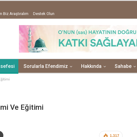
n Biz Araştıralım
Destek Olun
lsefesi
Sorularla Efendimiz
Hakkında
Sahabe
ğitimi
mi Ve Eğitimi
1,317