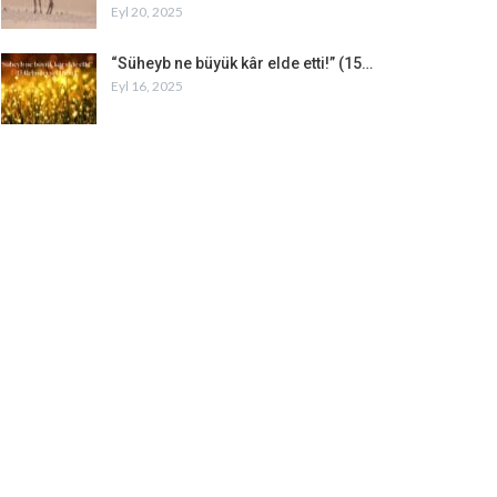
Eyl 20, 2025
“Süheyb ne büyük kâr elde etti!” (15…
Eyl 16, 2025