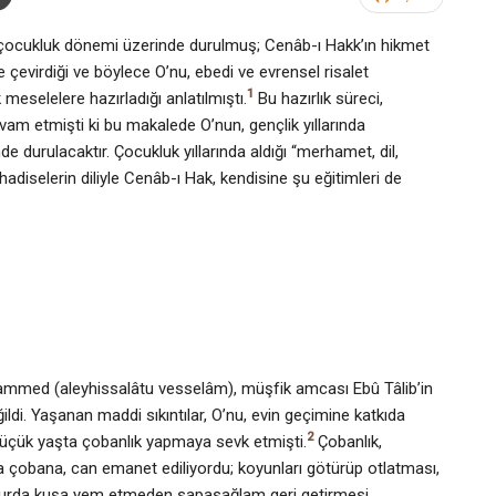
) çocukluk dönemi üzerinde durulmuş; Cenâb-ı Hakk’ın hikmet
e çevirdiği ve böylece O’nu, ebedi ve evrensel risalet
1
meselelere hazırladığı anlatılmıştı.
Bu hazırlık süreci,
am etmişti ki bu makalede O’nun, gençlik yıllarında
e durulacaktır. Çocukluk yıllarında aldığı “merhamet, dil,
 hadiselerin diliyle Cenâb-ı Hak, kendisine şu eğitimleri de
ammed (aleyhissalâtu vesselâm), müşfik amcası Ebû Tâlib’in
ldi. Yaşanan maddi sıkıntılar, O’nu, evin geçimine katkıda
2
üçük yaşta çobanlık yapmaya sevk etmişti.
Çobanlık,
ra çobana, can emanet ediliyordu; koyunları götürüp otlatması,
 kurda kuşa yem etmeden sapasağlam geri getirmesi