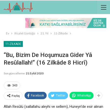
Ev
Risalet Günlüğü
21. Yıl
11-Zilkade
11-ZILKADE
“Bu, Bizim De Hoşumuza Gider Yâ
Resûlallah!” (16 Zilkâde 8 Hicrî)
Son güncelleme
21 Eylül 2020
343
Paylaş
Facebook
Twitter
WhatsApp
Allah Resûlü (sallallahu aleyhi ve sellem), Huneyn’de esir alınan