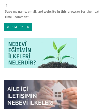
talep ederim!” diyerek yol gösterdi. Ayrıca onlara, kelime-i tevhidi
nasıl söyleyip de şehadet getirecekleri ve namazdan sonra
Save my name, email, and website in this browser for the next
insanlarla nasıl konuşmaları gerektiği konusunda taktikler
time I comment.
veriyordu!
Derken öğle namazı kılınmış ve sıra, Efendimiz’in talim
buyurduğu stratejinin uygulanmasına gelmişti; Hevâzin hey’eti,
konuşmak için ayağa kalkmış, izin istiyorlardı! İzin verilir verilmez
de hatiplerini ileri sürerek Efendimiz’in kendilerine talim
buyurduğu şekilde maksatlarını ifade etmeye başladılar. Etkili bir
şekilde ashaba dönmüş, esirlerinin geri verilmesini talep
ediyorlardı! Herkesin gözü önünde yeni bir sayfa daha
aralanıyordu ve onların bu konuşmalarının üzerine, şefkat nebisi
Efendimiz (sallallahu aleyhi ve sellem) insanlara döndü; önce
Allah’a hamd edip O’nu noksan sıfatlardan tenzih edip tebcil
ettikten sonra da şunları söyledi:
“Şüphesiz ki onlar, sizin kardeşlerinizdir; tevbe etmiş olarak
buraya yanımıza gelmişlerdir. Kuşkusuz Ben, kendi payıma