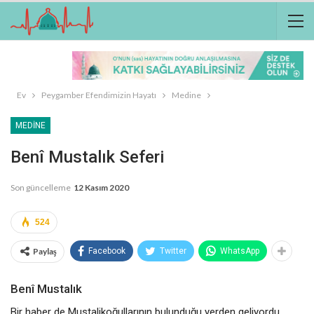
Ev
Peygamber Efendimizin Hayatı
Medine
MEDINE
Benî Mustalık Seferi
Son güncelleme
12 Kasım 2020
524
Paylaş
Facebook
Twitter
WhatsApp
Benî Mustalık
Bir haber de Mustalikoğullarının bulunduğu yerden geliyordu.