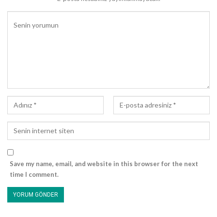
Efendisi (sallallahu aleyhi ve sellem) ona:
– Kavmin nerede, diye sordu.
– Ravhâ’da diye cevapladı adam. Efendimiz tekrar sordu:
– Nereye gidiyorsun?
– Başka değil, sadece Sana gelip Sana iman etmek,
getirdiklerinin hak olduğuna şehadet edip Seninle birlikte
düşmana karşı savaşmak istiyordum, dedi adam.
Resûlullah’ın sevincine diyecek yoktu; yine mürde bir gönül
Rabbiyle buluşmuş, Allah’a kul olma yoluna girmişti.
Dudaklarından, hamd dolu şu cümle döküldü:
Save my name, email, and website in this browser for the next
– Seni İslâm’la şerefyâb kılan Allah’a hamd olsun!
time I comment.
Adam:
– Allah için hangi amel daha sevimlidir, diye soruyordu. Elbette