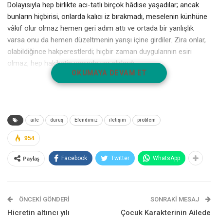
Dolayısıyla hep birlikte acı-tatlı birçok hâdise yaşadılar; ancak
bunların hiçbirisi, onlarda kalıcı iz bırakmadı, meselenin künhüne
vâkıf olur olmaz hemen geri adım attı ve ortada bir yanlışlık
varsa onu da hemen düzeltmenin yarışı içine girdiler. Zira onlar,
olabildiğince hakperestlerdi; hiçbir zaman duygularının esiri
olmaz, hep hakikatin yanında yer alırlardı.
OKUMAYA DEVAM ET
Bir gün Resûlullah (sallallahu aleyhi ve sellem), yanında bir esirle
gelmiş ve onu, Âişe Annemiz’in hücresine bırakıp dışarı çıkmak
zorunda kalmıştı. Bu sırada hücrede, Hazreti Âişe ile birlikte
birkaç kadın daha vardı; konuşuyorlardı. Konu konuyu açmış ve
aile
duruş
Efendimiz
iletişim
problem
zaman bir hayli ilerlemiş, âdeta esiri unutmuşlardı. Durumu fark
954
edip fırsatını bulan adam ise aradan sıvışıp kaçıvermişti.
Paylaş
Facebook
Twitter
WhatsApp
Bir müddet sonra Resûlullah (sallallahu aleyhi ve sellem) tekrar
çıkageldi; ancak, adamın yerinde yeller esiyordu! Çok celâllendi
ve Âişe Validemiz’e dönerek:
ÖNCEKI GÖNDERI
SONRAKI MESAJ
– Ey Âişe! Esir ne oldu? Nerede ve nereye gitti, diye sordu.
Hicretin altıncı yılı
Çocuk Karakterinin Ailede
Annemiz’in diyebileceği bir şey yoktu; boynunu büktü ve