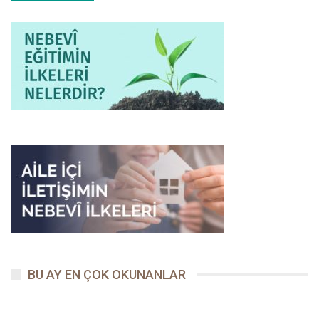
günlerden birisinde Âişe Validemiz’in evine babası Hazreti Ebû
Bekir (radıyallahu anh) geliyordu. Hücre-i Saâdet’in yanına
geldiğinde içeriden kızı Hazreti Âişe’nin yükselen sesini duyunca
irkildi; kızı Âişe (radıyallahu anhâ), canını kurban etmeye hazır
olduğu Resûlullah’ın yanında sesini yükseltiyordu!
Çok canı sıkılmıştı Hazreti Ebû Bekir’in (radıyallahu anh). Bu
öfkeyle Allah Resûlü’nün varlığını da unutmuş ve kapıdan girer
girmez Hazreti Âişe’yi bir kenara çekmiş, tehditler savuruyordu!
Hatta bu arada elini de kaldırmış, nasıl olup da huzur-u risâlette
sesini yükselttiğinin hesabını soruyordu ki Resûlullah’ın da bu
manzaraya şahit olduğunu ve kendisine bakıp durduğunu fark
edince çok mahcup oldu; sessizce elini indirdi. Çok utanmış,
yüzü kızarmıştı ve Allah Resûlü’nün mübarek yüzlerine bile
bakamadan kapıdan çıkıp gitti!
Vefadâr yâri Hazreti Ebû Bekir’in ardından bir süre tebessümle
BU AY EN ÇOK OKUNANLAR
bakan Habîb‑i Kibriyâ Hazretleri, babasından korkup da bir
kenara sinen Âişe Validemiz’e döndü ve iki büklüm uzaklaşan
babasını göstererek: