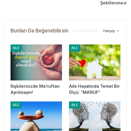
Şekillenmesi
üzülerek:
– Kadınlarla birlikte ben de dalıp gitmişim, diyebildi. Dikkat
kesildiğinde Resûlullah’ın:
Bunları Da Beğenebilirsin
Herşey
1
– Vah senin bu haline! Hay elleri kırılasıca,
dediğini duymuştu.
Bin pişmandı. Allah Resûlü (sallallahu aleyhi ve sellem) bunu
AILE
AILE
söylediğine göre, bundan böyle hali daha da perişandı!
Bu arada Fahr-i Kâinat Hazretleri de çıkmış ve ashâbıyla birlikte
esiri tekrar yakalamışlardı. Eve geldiklerinde Hazreti Âişe’yi,
ellerini evirip çevirirken buldu ve sordu:
İlişkilerinizde Ma’ruftan
Aile Hayatında Temel Bir
– Hayırdır, ne oldu? Yoksa abdest mi alman gerekiyor?
Ayrılmayın!
Ölçü: “MA’RUF”
Makam, yine naz makamıydı ve Annemiz de bu makamın hakkını
AILE
AILE
verecekti; şöyle dedi:
– Bana beddua ettin ya; ellerimden hangisi yerinden kopup
gidecek diye onlara bakıp duruyorum!