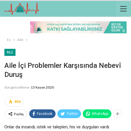
Ev
Aile
AILE
Aile İçi Problemler Karşısında Nebevî
Duruş
Son güncelleme
15 Kasım 2020
954
Paylaş
Facebook
Twitter
WhatsApp
Onlar da insandı; istek ve talepleri, his ve duyguları vardı.