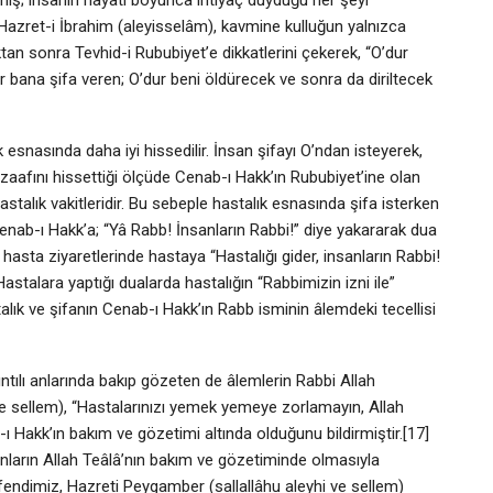
. Hazret-i İbrahim (aleyisselâm), kavmine kulluğun yalnızca
ıktan sonra Tevhid-i Rububiyet’e dikkatlerini çekerek, “O’dur
r bana şifa veren; O’dur beni öldürecek ve sonra da diriltecek
 esnasında daha iyi hissedilir. İnsan şifayı O’ndan isteyerek,
ve zaafını hissettiği ölçüde Cenab-ı Hakk’ın Rububiyet’ine olan
 hastalık vakitleridir. Bu sebeple hastalık esnasında şifa isterken
enab-ı Hakk’a; “Yâ Rabb! İnsanların Rabbi!” diye yakararak dua
 hasta ziyaretlerinde hastaya “Hastalığı gider, insanların Rabbi!
 Hastalara yaptığı dualarda hastalığın “Rabbimizin izni ile”
stalık ve şifanın Cenab-ı Hakk’ın Rabb isminin âlemdeki tecellisi
ıntılı anlarında bakıp gözeten de âlemlerin Rabbi Allah
 ve sellem), “Hastalarınızı yemek yemeye zorlamayın, Allah
b-ı Hakk’ın bakım ve gözetimi altında olduğunu bildirmiştir.[17]
i onların Allah Teâlâ’nın bakım ve gözetiminde olmasıyla
endimiz, Hazreti Peygamber (sallallâhu aleyhi ve sellem)