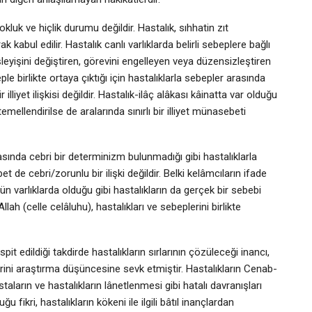
okluk ve hiçlik durumu değildir. Hastalık, sıhhatin zıt
k kabul edilir. Hastalık canlı varlıklarda belirli sebeplere bağlı
leyişini değiştiren, görevini engelleyen veya düzensizleştiren
beple birlikte ortaya çıktığı için hastalıklarla sebepler arasında
 illiyet ilişkisi değildir. Hastalık-ilâç alâkası kâinatta var olduğu
emellendirilse de aralarında sınırlı bir illiyet münasebeti
sında cebri bir determinizm bulunmadığı gibi hastalıklarla
de cebri/zorunlu bir ilişki değildir. Belki kelâmcıların ifade
bütün varlıklarda olduğu gibi hastalıkların da gerçek bir sebebi
lah (celle celâluhu), hastalıkları ve sebeplerini birlikte
it edildiği takdirde hastalıkların sırlarının çözüleceği inancı,
rini araştırma düşüncesine sevk etmiştir. Hastalıkların Cenab-
taların ve hastalıkların lânetlenmesi gibi hatalı davranışları
 fikri, hastalıkların kökeni ile ilgili bâtıl inançlardan