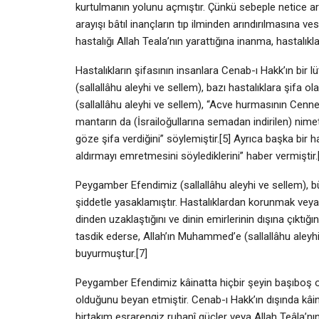
kurtulmanın yolunu açmıştır. Çünkü sebeple netice aras
arayışı bâtıl inançların tıp ilminden arındırılmasına 
hastalığı Allah Teala’nın yarattığına inanma, hastalıkl
Hastalıkların şifasının insanlara Cenab-ı Hakk’ın bir 
(sallallâhu aleyhi ve sellem), bazı hastalıklara şifa o
(sallallâhu aleyhi ve sellem), “Acve hurmasının Cenn
mantarın da (İsrailoğullarına semadan indirilen) nim
göze şifa verdiğini” söylemiştir.[5] Ayrıca başka bir
aldırmayı emretmesini söylediklerini” haber vermiştir.
Peygamber Efendimiz (sallallâhu aleyhi ve sellem), b
şiddetle yasaklamıştır. Hastalıklardan korunmak vey
dinden uzaklaştığını ve dinin emirlerinin dışına çıktı
tasdik ederse, Allah’ın Muhammed’e (sallallâhu aleyhi 
buyurmuştur.[7]
Peygamber Efendimiz kâinatta hiçbir şeyin başıboş olm
olduğunu beyan etmiştir. Cenab-ı Hakk’ın dışında kâ
birtakım esrarengiz ruhanî güçler veya Allah Teâla’n