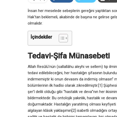
İnsan her meselede sebeplerin gereğini yaptıktan sonra
Hak’tan beklemeli, akabinde de başına ne gelirse gelsi
olmalıdır.
İçindekiler
Tedavi-Şifa Münasebeti
Allah Resûlü’nün (sallallâhu aleyhi ve sellem) tıp ilmi
tedavi edilebileceğini, her hastalığın şifasının bulunduğ
indirmemiştir ki onun devasını da indirmiş olmasın” me
bölümlerinin ilk hadîsi olarak zikredilmiştir.[1] Şüphe
şer’î delili olduğu gibi “hastalık ve deva”nın her ikisin
bildirmektedir. Bu ontolojik yakınlık, hastalık ve devanı
doğurmaktadır. Hastalığın yaratılmış olması keyfiyeti 
algılayan klâsik yaklaşımın[2] isabetli olmadığını or
sağlık ve hastalık da birbirini tamamlayan, biri olmada