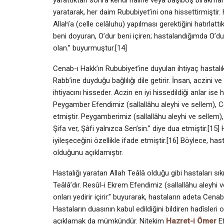
yaratarak, her daim Rububiyet’ini ona hissettirmiştir
Allah’a (celle celâluhu) yapılması gerektiğini hatırlatt
beni doyuran, O’dur beni içiren; hastalandığımda O’du
olan.” buyurmuştur.[14]
Cenab-ı Hakk’ın Rububiyet’ine duyulan ihtiyaç hastalık
Rabb’ine duyduğu bağlılığı dile getirir. İnsan, aczini 
ihtiyacını hisseder. Aczin en iyi hissedildiği anlar ise
Peygamber Efendimiz (sallallâhu aleyhi ve sellem), C
etmiştir. Peygamberimiz (sallallâhu aleyhi ve sellem),
Şifa ver, Şâfi yalnızca Sen’sin.” diye dua etmiştir.[15]
iyileşeceğini özellikle ifade etmiştir.[16] Böylece, ha
olduğunu açıklamıştır.
Hastalığı yaratan Allah Teâlâ olduğu gibi hastaları sık
Teâlâ’dır. Resûl-i Ekrem Efendimiz (sallallâhu aleyhi
onları yedirir içirir.” buyurarak, hastaların adeta Cena
Hastaların duasının kabul edildiğini bildiren hadîsler
açıklamak da mümkündür. Nitekim
Hazret-i Ömer
Ef