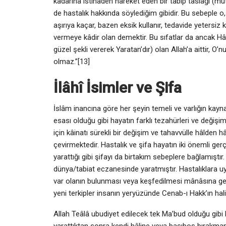
kadarına istinaden hareket eden bir tabip taslağı (müt
de hastalık hakkında söylediğim gibidir. Bu sebeple o
aşırıya kaçar, bazen eksik kullanır, tedavide yetersiz ka
vermeye kâdir olan demektir. Bu sıfatlar da ancak Hâli
güzel şekli vererek Yaratan’dır) olan Allah’a aittir, O
olmaz.”[13]
İlâhî İsimler ve Şifa
İslâm inancına göre her şeyin temeli ve varlığın kaynağ
esası olduğu gibi hayatın farklı tezahürleri ve değişimle
için kâinatı sürekli bir değişim ve tahavvülle hâlden h
çevirmektedir. Hastalık ve şifa hayatın iki önemli ge
yarattığı gibi şifayı da birtakım sebeplere bağlamıştır. H
dünya/tabiat eczanesinde yaratmıştır. Hastalıklara uy
var olanın bulunması veya keşfedilmesi mânâsına gelmek
yeni terkipler insanın yeryüzünde Cenab-ı Hakk’ın hali
Allah Teâlâ ubudiyet edilecek tek Ma’bud olduğu gibi 
yarattıktan sonra kendi hâline veya başıboş bırakmam