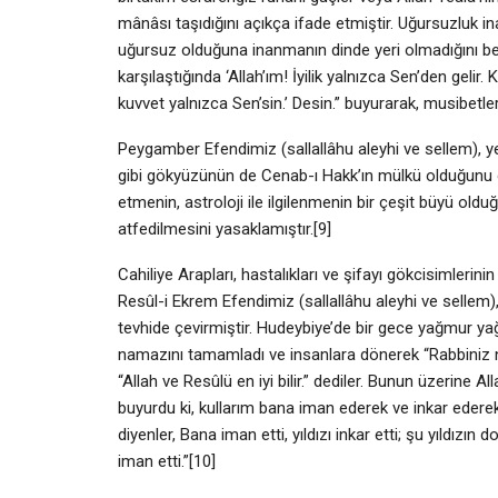
mânâsı taşıdığını açıkça ifade etmiştir. Uğursuzluk in
uğursuz olduğuna inanmanın dinde yeri olmadığını bey
karşılaştığında ‘Allah’ım! İyilik yalnızca Sen’den gelir
kuvvet yalnızca Sen’sin.’ Desin.” buyurarak, musibetle
Peygamber Efendimiz (sallallâhu aleyhi ve sellem), y
gibi gökyüzünün de Cenab-ı Hakk’ın mülkü olduğunu ora
etmenin, astroloji ile ilgilenmenin bir çeşit büyü ol
atfedilmesini yasaklamıştır.[9]
Cahiliye Arapları, hastalıkları ve şifayı gökcisimlerin
Resûl-i Ekrem Efendimiz (sallallâhu aleyhi ve sellem),
tevhide çevirmiştir. Hudeybiye’de bir gece yağmur yağ
namazını tamamladı ve insanlara dönerek “Rabbiniz n
“Allah ve Resûlü en iyi bilir.” dediler. Bunun üzerine Al
buyurdu ki, kullarım bana iman ederek ve inkar ederek
diyenler, Bana iman etti, yıldızı inkar etti; şu yıldızın
iman etti.”[10]