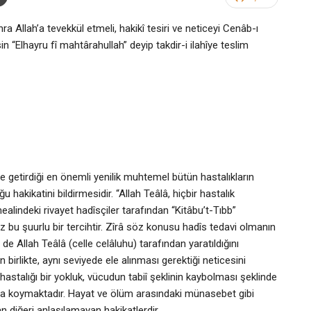
 Allah’a tevekkül etmeli, hakikî tesiri ve neticeyi Cenâb-ı
n “Elhayru fî mahtârahullah” deyip takdir-i ilahîye teslim
ne getirdiği en önemli yenilik muhtemel bütün hastalıkların
u hakikatini bildirmesidir. “Allah Teâlâ, hiçbir hastalık
alindeki rivayet hadîsçiler tarafından “Kitâbu’t-Tıbb”
siz bu şuurlu bir tercihtir. Zîrâ söz konusu hadîs tedavi olmanın
in de Allah Teâlâ (celle celâluhu) tarafından yaratıldığını
n birlikte, aynı seviyede ele alınması gerektiği neticesini
hastalığı bir yokluk, vücudun tabiî şeklinin kaybolması şeklinde
taya koymaktadır. Hayat ve ölüm arasındaki münasebet gibi
n diğeri anlaşılamayan hakikatlerdir.