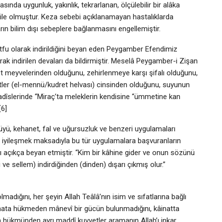
ında uygunluk, yakınlık, tekrarlanan, ölçülebilir bir alâka
vesile olmuştur. Keza sebebi açıklanamayan hastalıklarda
arın bilim dışı sebeplere bağlanmasını engellemiştir.
lütfu olarak indirildiğini beyan eden Peygamber Efendimiz
larak indirilen devaları da bildirmiştir. Meselâ Peygamber-i Zişan
et meyvelerinden olduğunu, zehirlenmeye karşı şifalı olduğunu,
etler (el-mennü/kudret helvası) cinsinden olduğunu, suyunun
 hadîslerinde “Miraç’ta meleklerin kendisine “ümmetine kan
[6]
üyü, kehanet, fal ve uğursuzluk ve benzeri uygulamaları
a iyileşmek maksadıyla bu tür uygulamalara başvuranların
ğını açıkça beyan etmiştir. “Kim bir kâhine gider ve onun sözünü
ve sellem) indirdiğinden (dinden) dışarı çıkmış olur.”
adığını, her şeyin Allah Teâlâ’nın isim ve sıfatlarına bağlı
inata hükmeden mânevî bir gücün bulunmadığını, kâinatta
ın hükmünden ayrı maddî kuvvetler aramanın Allah’ı inkar