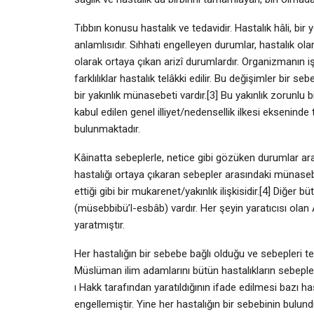
Tıbbın konusu hastalık ve tedavidir. Hastalık hâli, bir y
anlamlısıdır. Sıhhati engelleyen durumlar, hastalık olara
olarak ortaya çıkan arizî durumlardır. Organizmanın iş
farklılıklar hastalık telâkki edilir. Bu değişimler bir se
bir yakınlık münasebeti vardır.[3] Bu yakınlık zorunlu bir
kabul edilen genel illiyet/nedensellik ilkesi ekseninde t
bulunmaktadır.
Kâinatta sebeplerle, netice gibi gözüken durumlar ara
hastalığı ortaya çıkaran sebepler arasındaki münasebet 
ettiği gibi bir mukarenet/yakınlık ilişkisidir.[4] Diğer 
(müsebbibü’l-esbâb) vardır. Her şeyin yaratıcısı olan Al
yaratmıştır.
Her hastalığın bir sebebe bağlı olduğu ve sebepleri tesp
Müslüman ilim adamlarını bütün hastalıkların sebeple
ı Hakk tarafından yaratıldığının ifade edilmesi bazı has
engellemiştir. Yine her hastalığın bir sebebinin bulunduğu