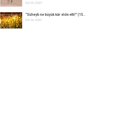
Eyl 20, 2025
“Süheyb ne büyük kâr elde etti!” (15…
Eyl 16, 2025