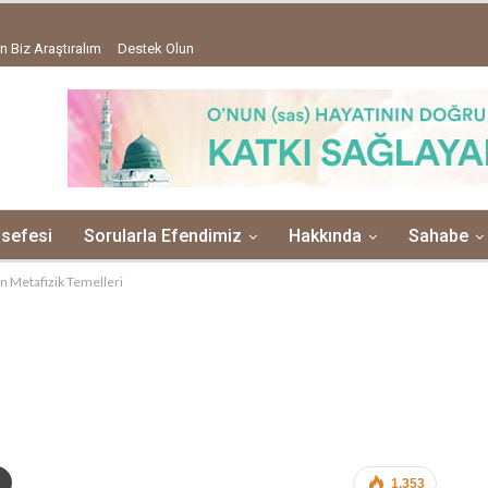
n Biz Araştıralım
Destek Olun
lsefesi
Sorularla Efendimiz
Hakkında
Sahabe
ın Metafizik Temelleri
1,353