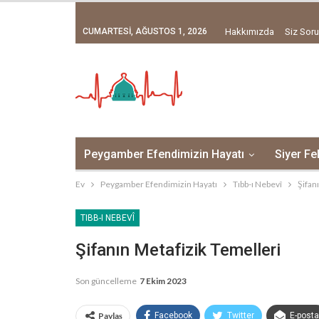
CUMARTESI, AĞUSTOS 1, 2026
Hakkımızda
Siz Soru
Peygamber Efendimizin Hayatı
Siyer Fe
Ev
Peygamber Efendimizin Hayatı
Tıbb-ı Nebevî
Şifan
TIBB-I NEBEVÎ
Şifanın Metafizik Temelleri
Son güncelleme
7 Ekim 2023
Paylaş
Facebook
Twitter
E-posta