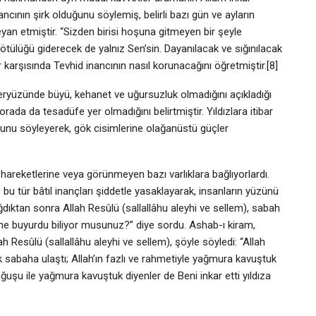
ancının şirk olduğunu söylemiş, belirli bazı gün ve ayların
an etmiştir. “Sizden birisi hoşuna gitmeyen bir şeyle
. Kötülüğü giderecek de yalnız Sen’sin. Dayanılacak ve sığınılacak
r karşısında Tevhid inancının nasıl korunacağını öğretmiştir.[8]
eryüzünde büyü, kehanet ve uğursuzluk olmadığını açıkladığı
da da tesadüfe yer olmadığını belirtmiştir. Yıldızlara itibar
duğunu söyleyerek, gök cisimlerine olağanüstü güçler
in hareketlerine veya görünmeyen bazı varlıklara bağlıyorlardı.
 bu tür bâtıl inançları şiddetle yasaklayarak, insanların yüzünü
dıktan sonra Allah Resûlü (sallallâhu aleyhi ve sellem), sabah
e buyurdu biliyor musunuz?” diye sordu. Ashab-ı kiram,
lah Resûlü (sallallâhu aleyhi ve sellem), şöyle söyledi: “Allah
 sabaha ulaştı; Allah’ın fazlı ve rahmetiyle yağmura kavuştuk
 doğuşu ile yağmura kavuştuk diyenler de Beni inkar etti yıldıza