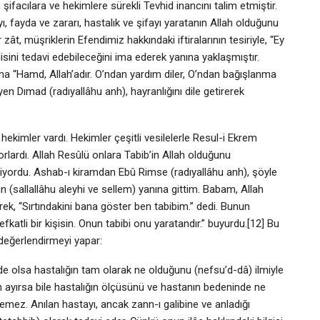
şifacılara ve hekimlere sürekli Tevhid inancını talim etmiştir.
ıyı, fayda ve zararı, hastalık ve şifayı yaratanın Allah olduğunu
zât, müşriklerin Efendimiz hakkındaki iftiralarının tesiriyle, “Ey
sini tedavi edebileceğini ima ederek yanına yaklaşmıştır.
na “Hamd, Allah’adır. O’ndan yardım diler, O’ndan bağışlanma
n Dımad (radıyallâhu anh), hayranlığını dile getirerek
kimler vardı. Hekimler çeşitli vesilelerle Resul-i Ekrem
orlardı. Allah Resûlü onlara Tabib’in Allah olduğunu
 ediyordu. Ashab-ı kiramdan Ebû Rimse (radıyallâhu anh), şöyle
ün (sallallâhu aleyhi ve sellem) yanına gittim. Babam, Allah
k, “Sırtındakini bana göster ben tabibim.” dedi. Bunun
şefkatli bir kişisin. Onun tabibi onu yaratandır.” buyurdu.[12] Bu
eğerlendirmeyi yapar:
e olsa hastalığın tam olarak ne olduğunu (nefsu’d-dâ) ilmiyle
n ayırsa bile hastalığın ölçüsünü ve hastanın bedeninde ne
bilemez. Anılan hastayı, ancak zann-ı galibine ve anladığı