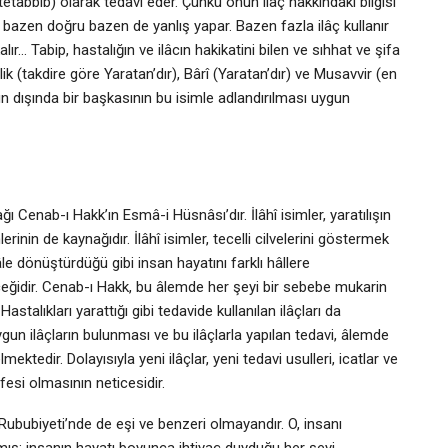
etabbib) olarak tedavi eder. Çünkü onun ilâç hakkındaki bilgisi
, bazen doğru bazen de yanlış yapar. Bazen fazla ilâç kullanır
lır… Tabip, hastalığın ve ilâcın hakikatini bilen ve sıhhat ve şifa
k (takdire göre Yaratan’dır), Bârî (Yaratan’dır) ve Musavvir (en
’nun dışında bir başkasının bu isimle adlandırılması uygun
ı Cenab-ı Hakk’ın Esmâ-i Hüsnâsı’dır. İlâhî isimler, yaratılışın
rinin de kaynağıdır. İlâhî isimler, tecelli cilvelerini göstermek
âle dönüştürdüğü gibi insan hayatını farklı hâllere
rçeğidir. Cenab-ı Hakk, bu âlemde her şeyi bir sebebe mukarin
astalıkları yarattığı gibi tedavide kullanılan ilâçları da
gun ilâçların bulunması ve bu ilâçlarla yapılan tedavi, âlemde
tedir. Dolayısıyla yeni ilâçlar, yeni tedavi usulleri, icatlar ve
fesi olmasının neticesidir.
Rububiyeti’nde de eşi ve benzeri olmayandır. O, insanı
ış; insanın hayatı boyunca ihtiyaç duyduğu her şeyi