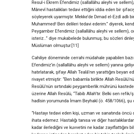
Resul-i Ekrem Efendimiz (sallallâhu aleyhi ve sellem), 
Mânevî hastalıkları tedavi ettiğini iddia eden bir şifac
söyleyerek uyarmıştır. Mekke’de Dımad el-Ezdî adlı bir 
Muhammed! Ben delileri tedavi ederim.” diyerek, kendi
Peygamber Efendimiz (sallallâhu aleyhi ve sellem), o
isteriz…” diye mukabelede bulunmuş; bu sözleri dinleye
Müslüman olmuştur.[11]
Cahiliye döneminde cerrahi müdahale yapabilen bazı he
Efendimiz’in (sallallâhu aleyhi ve sellem) yanına geliy
hatırlatarak, şifayı Allah Tealâ’nın yarattığını beyan
rivayet etmiştir: “Ben babamla birlikte Allah Resûlü’n
Resûlü’nün sırtındaki peygamberlik mührünü kastedere
üzerine Allah Resûlü, “Tabib Allah’tır. Belki sen refik/
hadîsin yorumunda İmam Beyhakî (ö. 458/1066), şu d
“Hastayı tedavi eden kişi, uzman ve sanatında öncü d
ihata edemez. Hastalığı tanısa ve diğer hastalıklarda
kadar ilerlediğini ve kuvvetini ne kadar zayıflattığını 