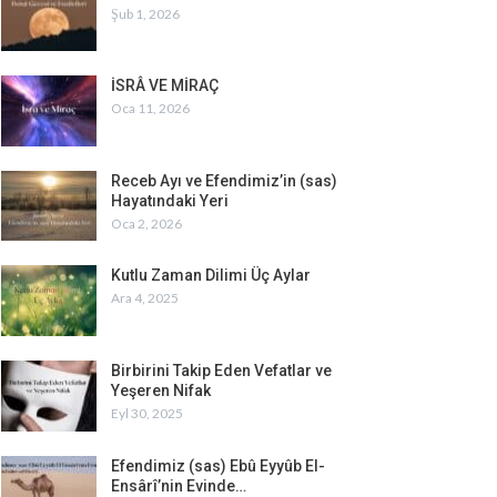
Şub 1, 2026
İSRÂ VE MİRAÇ
Oca 11, 2026
Receb Ayı ve Efendimiz’in (sas)
Hayatındaki Yeri
Oca 2, 2026
Kutlu Zaman Dilimi Üç Aylar
Ara 4, 2025
Birbirini Takip Eden Vefatlar ve
Yeşeren Nifak
Eyl 30, 2025
Efendimiz (sas) Ebû Eyyûb El-
Ensârî’nin Evinde…