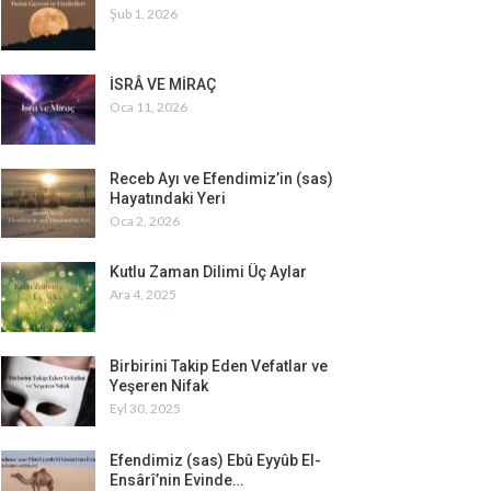
Şub 1, 2026
İSRÂ VE MİRAÇ
Oca 11, 2026
Receb Ayı ve Efendimiz’in (sas)
Hayatındaki Yeri
Oca 2, 2026
Kutlu Zaman Dilimi Üç Aylar
Ara 4, 2025
Birbirini Takip Eden Vefatlar ve
Yeşeren Nifak
Eyl 30, 2025
Efendimiz (sas) Ebû Eyyûb El-
Ensârî’nin Evinde…