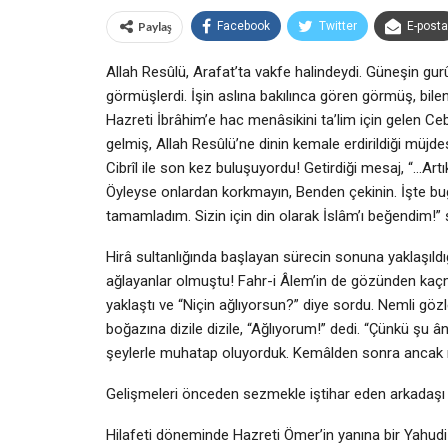
Paylaş
Facebook
Twitter
E-posta
Allah Resûlü, Arafat’ta vakfe halindeydi. Güneşin gur
görmüşlerdi. İşin aslına bakılınca gören görmüş, bile
Hazreti İbrâhim’e hac menâsikini ta’lim için gelen Cebr
gelmiş, Allah Resûlü’ne dinin kemale erdirildiği müjd
Cibrîl ile son kez buluşuyordu! Getirdiği mesaj, “…Artı
Öyleyse onlardan korkmayın, Benden çekinin. İşte bug
tamamladım. Sizin için din olarak İslâm’ı beğendim
Hirâ sultanlığında başlayan sürecin sonuna yaklaşıldığ
ağlayanlar olmuştu! Fahr-i Âlem’in de gözünden kaç
yaklaştı ve “Niçin ağlıyorsun?” diye sordu. Nemli gö
boğazına dizile dizile, “Ağlıyorum!” dedi. “Çünkü şu ân
şeylerle muhatap oluyorduk. Kemâlden sonra ancak n
Gelişmeleri önceden sezmekle iştihar eden arkadaşı
Hilafeti döneminde Hazreti Ömer’in yanına bir Yahudi ge