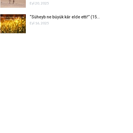
Eyl 20, 2025
“Süheyb ne büyük kâr elde etti!” (15…
Eyl 16, 2025