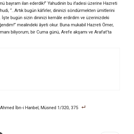
ünü bayram ilan ederdik!” Yahudinin bu ifadesi üzerine Hazreti
hudi, “…Artık bugün kâfirler, dininizi söndürmekten ümitlerini
 İşte bugün sizin dininizi kemâle erdirdim ve üzerinizdeki
eğendim!” mealindeki âyeti okur. Buna mukabil Hazreti Ömer,
zamanı biliyorum; bir Cuma günü, Arefe akşamı ve Arafat’ta
1; Ahmed İbn-i Hanbel, Müsned 1/320, 375