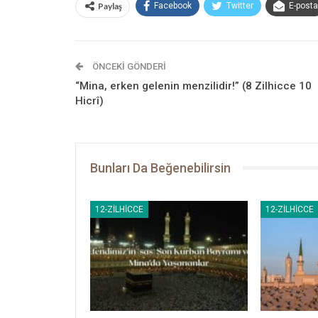
Paylaş
Facebook
Twitter
E-posta
ÖNCEKI GÖNDERI
“Mina, erken gelenin menzilidir!” (8 Zilhicce 10
Hicrî)
Bunları Da Beğenebilirsin
12-ZILHICCE
12-ZILHICCE