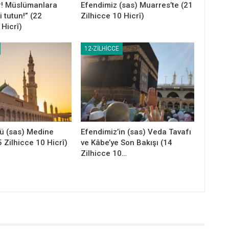
ar! Müslümanlara
Efendimiz (sas) Muarres’te (21
zi tutun!” (22
Zilhicce 10 Hicrî)
 Hicrî)
12-ZILHICCE
lü (sas) Medine
Efendimiz’in (sas) Veda Tavafı
 Zilhicce 10 Hicrî)
ve Kâbe’ye Son Bakışı (14
Zilhicce 10…