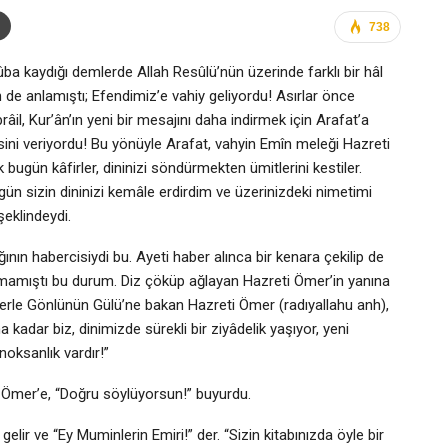
738
ûba kaydığı demlerde Allah Resûlü’nün üzerinde farklı bir hâl
n de anlamıştı; Efendimiz’e vahiy geliyordu! Asırlar önce
âil, Kur’ân’ın yeni bir mesajını daha indirmek için Arafat’a
esini veriyordu! Bu yönüyle Arafat, vahyin Emîn meleği Hazreti
k bugün kâfirler, dininizi söndürmekten ümitlerini kestiler.
ün sizin dininizi kemâle erdirdim ve üzerinizdeki nimetimi
!” şeklindeydi.
ının habercisiydi bu. Ayeti haber alınca bir kenara çekilip de
mamıştı bu durum. Diz çöküp ağlayan Hazreti Ömer’in yanına
zlerle Gönlünün Gülü’ne bakan Hazreti Ömer (radıyallahu anh),
a kadar biz, dinimizde sürekli bir ziyâdelik yaşıyor, yeni
oksanlık vardır!”
 Ömer’e, “Doğru söylüyorsun!” buyurdu.
lir ve “Ey Muminlerin Emiri!” der. “Sizin kitabınızda öyle bir