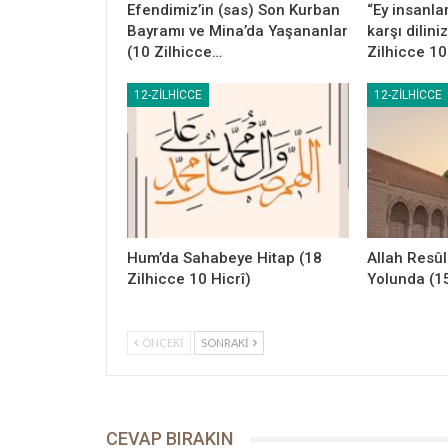
Efendimiz’in (sas) Son Kurban
“Ey insanl
Bayramı ve Mina’da Yaşananlar
karşı dilini
(10 Zilhicce…
Zilhicce 10
12-ZILHICCE
12-ZILHICCE
Hum’da Sahabeye Hitap (18
Allah Resû
Zilhicce 10 Hicrî)
Yolunda (15
ÖNCEKI
SONRAKI
CEVAP BIRAKIN