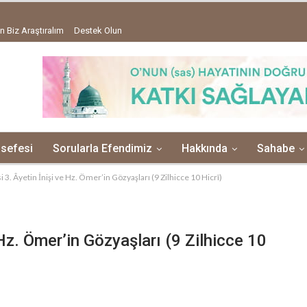
n Biz Araştıralım
Destek Olun
lsefesi
Sorularla Efendimiz
Hakkında
Sahabe
 3. Âyetin İnişi ve Hz. Ömer’in Gözyaşları (9 Zilhicce 10 Hicrî)
Hz. Ömer’in Gözyaşları (9 Zilhicce 10