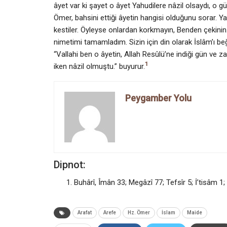
âyet var ki şayet o âyet Yahudilere nâzil olsaydı, o g
Ömer, bahsini ettiği âyetin hangisi olduğunu sorar. Ya
kestiler. Öyleyse onlardan korkmayın, Benden çekinin.
nimetimi tamamladım. Sizin için din olarak İslâm’ı b
“Vallahi ben o âyetin, Allah Resûlü’ne indiği gün ve 
1
iken nâzil olmuştu.” buyurur.
Peygamber Yolu
Dipnot:
Buhârî, Îmân 33; Megâzî 77; Tefsîr 5; İ’tisâm 
Arafat
Arefe
Hz. Ömer
İslam
Maide