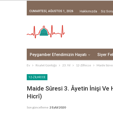
CUMARTESI, AĞUSTOS 1, 2026
Hakkımızda
Siz Soru
Peygamber Efendimizin Hayatı
Siyer Fe
Ev
Risalet Günlüğü
23. Yıl
12-Zilhicce
Maide Sûresi
12-ZILHICCE
Maide Sûresi 3. Âyetin İnişi Ve 
Hicrî)
Son güncelleme
2 Eylül 2020