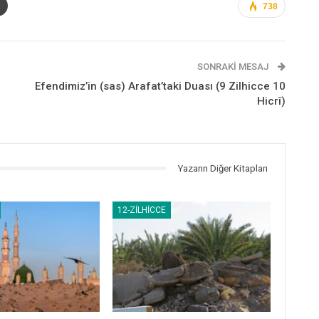
738
SONRAKI MESAJ
Efendimiz’in (sas) Arafat’taki Duası (9 Zilhicce 10
Hicrî)
Yazarın Diğer Kitapları
12-ZILHICCE