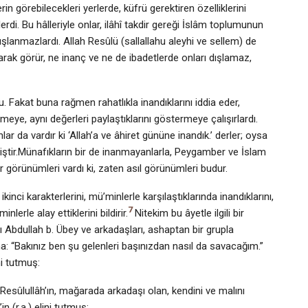
n görebilecekleri yerlerde, küfrü gerektiren özelliklerini
i. Bu hâlleriyle onlar, ilâhî takdir gereği İslâm toplumunun
ışlanmazlardı. Allah Resûlü (sallallahu aleyhi ve sellem) de
rak görür, ne inanç ve ne de ibadetlerde onları dışlamaz,
u. Fakat buna rağmen rahatlıkla inandıklarını iddia eder,
e, aynı değerleri paylaştıklarını göstermeye çalışırlardı.
 da vardır ki ‘Allah’a ve âhiret gününe inandık.’ derler; oysa
ştir.Münafıkların bir de inanmayanlarla, Peygamber ve İslam
ir görünümleri vardı ki, zaten asıl görünümleri budur.
inci karakterlerini, mü’minlerle karşılaştıklarında inandıklarını,
7
lerle alay ettiklerini bildirir.
Nitekim bu âyetle ilgili bir
şı Abdullah b. Übey ve arkadaşları, ashaptan bir grupla
na: “Bakınız ben şu gelenleri başınızdan nasıl da savacağım.”
ni tutmuş:
Resûlullâh’ın, mağarada arkadaşı olan, kendini ve malını
 (r.a.) elini tutmuş: