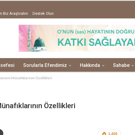
n Biz Araştıralım
Destek Olun
lsefesi
Sorularla Efendimiz
Hakkında
Sahabe
önemi Münafıklarının Özellikleri
afıklarının Özellikleri
1,406