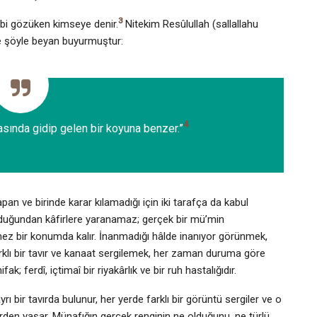
3
gibi gözüken kimseye denir.
Nitekim Resûlullah (sallallahu
lde şöyle beyan buyurmuştur:
4
asında gidip gelen bir koyuna benzer.”
apan ve birinde karar kılamadığı için iki tarafça da kabul
nduğundan kâfirlere yaranamaz; gerçek bir mü’min
ez bir konumda kalır. İnanmadığı hâlde inanıyor görünmek,
lı bir tavır ve kanaat sergilemek, her zaman duruma göre
; ferdî, içtimaî bir riyakârlık ve bir ruh hastalığıdır.
ı bir tavırda bulunur, her yerde farklı bir görüntü sergiler ve o
birden yaşar. Münafığın gerçek renginin ne olduğunu, ne türlü