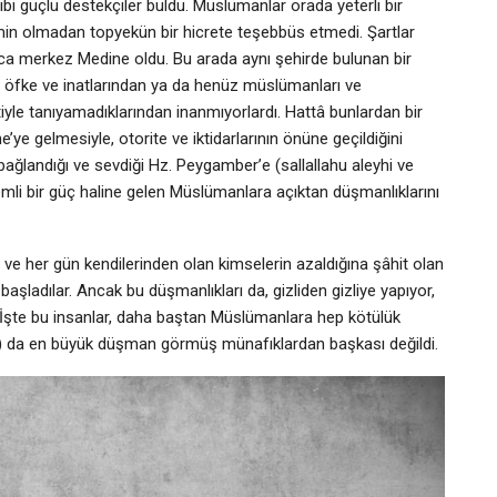
i güçlü destekçiler buldu. Müslümanlar orada yeterli bir
 olmadan topyekün bir hicrete teşebbüs etmedi. Şartlar
kınca merkez Medine oldu. Bu arada aynı şehirde bulunan bir
n, öfke ve inatlarından ya da henüz müslümanları ve
etiyle tanıyamadıklarından inanmıyorlardı. Hattâ bunlardan bir
e’ye gelmesiyle, otorite ve iktidarlarının önüne geçildiğini
ağlandığı ve sevdiği Hz. Peygamber’e (sallallahu aleyhi ve
li bir güç haline gelen Müslümanlara açıktan düşmanlıklarını
n ve her gün kendilerinden olan kimselerin azaldığına şâhit olan
başladılar. Ancak bu düşmanlıkları da, gizliden gizliye yapıyor,
ı. İşte bu insanlar, daha baştan Müslümanlara hep kötülük
em) da en büyük düşman görmüş münafıklardan başkası değildi.