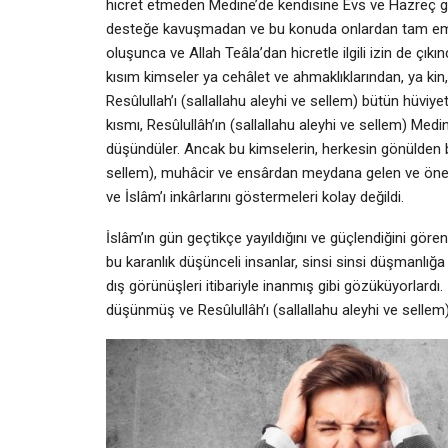
hicret etmeden Medine’de kendisine Evs ve Hazreç gib
desteğe kavuşmadan ve bu konuda onlardan tam emin
oluşunca ve Allah Teâla’dan hicretle ilgili izin de çı
kısım kimseler ya cehâlet ve ahmaklıklarından, ya ki
Resûlullah’ı (sallallahu aleyhi ve sellem) bütün hüviy
kısmı, Resûlullâh’ın (sallallahu aleyhi ve sellem) Medin
düşündüler. Ancak bu kimselerin, herkesin gönülden b
sellem), muhâcir ve ensârdan meydana gelen ve önem
ve İslâm’ı inkârlarını göstermeleri kolay değildi.
İslâm’ın gün geçtikçe yayıldığını ve güçlendiğini göre
bu karanlık düşünceli insanlar, sinsi sinsi düşmanlığa 
dış görünüşleri itibariyle inanmış gibi gözüküyorlard
düşünmüş ve Resûlullâh’ı (sallallahu aleyhi ve sell