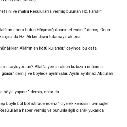
 nefsini ve malını Resûlullâh’a vermiş bulunan Hz. Fârûk!”
lah’tan sonra bütün Hâşimoğullarının efendisi!” demiş. Onun
 karşısında Hz. Ali kendisini tutamayarak ona:
nâfıklar, Allâh’ın en kötü kullarıdır.” deyince, bu defa
le mi söylüyorsun? Allah’a yemin olsun ki, bizim îmânımız,
z gibidir.” demiş ve böylece ayrılmışlar. Ayrılır ayrılmaz Abdullah
e böyle yapınız.” demiş; onlar da:
 böyle bol bol istifade ederiz.” diyerek kendisini övmüşler.
sûlullâh’a haber vermiş ve bununla ilgili olarak yukarıda