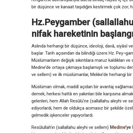
bir düşünce ve kanaat taşıdığını kestirmek çok zor; h
Hz.Peygamber (sallallahu 
nifak hareketinin başlangı
Aslında herhangi bir düşünce, ideoloji, davâ, siyâsî v
başlar. Tarih açısından da bilindiği üzere Hz. Pey¬ga
Müslümanların değişik sıkıntılara maruz kaldıkları ve
Medine’de ortaya çıkmaya başlamış6 ve toplumu derinde
ve sellem) ve ilk müslümanlar, Mekke’de herhangi bir g
Müslüman olmak, maddî açıdan bir avantaj sağlamadığ
demek, herkesi hattâ en yakınları bile karşısına alm
gelenleri, hem Allah Resûlü’ne (sallallahu aleyhi ve se
ediyorlardı, hem de oldukça acımasız bir şekilde öze
gelmedik işkenceler yapıyorlardı.
Resûlullah’ın (sallallahu aleyhi ve sellem)
Medine’ye h