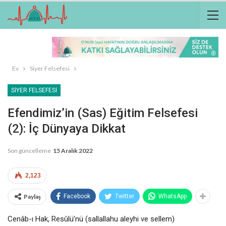
Ev
Siyer Felsefesi
SIYER FELSEFESI
Efendimiz’in (sas) Eğitim Felsefesi
(2): İç Dünyaya Dikkat
Son güncelleme
15 Aralık 2022
2,123
Paylaş
Facebook
Twitter
WhatsApp
Cenâb-ı Hak, Resûlü’nü (sallallahu aleyhi ve sellem)