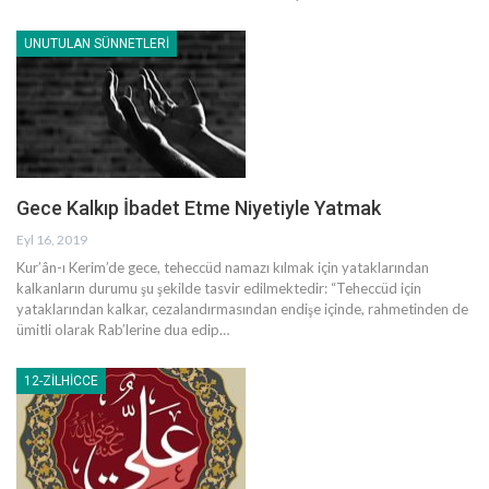
UNUTULAN SÜNNETLERI
Gece Kalkıp İbadet Etme Niyetiyle Yatmak
Eyl 16, 2019
Kur’ân-ı Kerim’de gece, teheccüd namazı kılmak için yataklarından
kalkanların durumu şu şekilde tasvir edilmektedir: “Teheccüd için
yataklarından kalkar, cezalandırmasından endişe içinde, rahmetinden de
ümitli olarak Rab’lerine dua edip
…
12-ZILHICCE