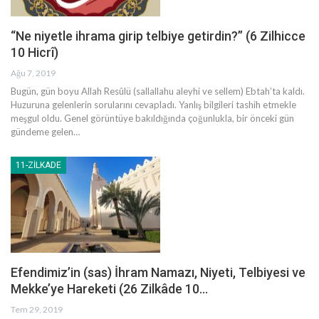
“Ne niyetle ihrama girip telbiye getirdin?” (6 Zilhicce
10 Hicrî)
Ağu 7, 2019
Bugün, gün boyu Allah Resûlü (sallallahu aleyhi ve sellem) Ebtah’ta kaldı.
Huzuruna gelenlerin sorularını cevapladı. Yanlış bilgileri tashih etmekle
meşgul oldu. Genel görüntüye bakıldığında çoğunlukla, bir önceki gün
gündeme gelen
…
11-ZILKADE
Efendimiz’in (sas) İhram Namazı, Niyeti, Telbiyesi ve
Mekke’ye Hareketi (26 Zilkâde 10…
Tem 29, 2019