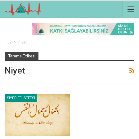
Ev
niyet
Tarama Etiketi
Niyet
SIYER FELSEFESI