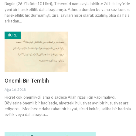
Bugün (26 Zilkâde 10 Hicrî), Teheccüd namazıyla birlikte Zü’l-Huleyfe’de
yeni bir hareketlilik daha başlamıştı. Aslında dünden bu yana söz konusu
hareketlilik hiç durmamıştı; zira, sayıları nisbî olarak azalmış olsa da hâlâ
arkadan
…
HICRET
Önemli Bir Tembih
Ağu 16, 2018
Hicret çok önemliydi, ama o sadece Allah rızası için yapılmalıydı.
Böylesine önemli bir hadisede, niyetteki hulusiyet ayrı bir hususiyet arz
ediyordu. Medine’de daha rahat bir hayat, ticari imkân, saliha bir kadınla
evlilik veya daha başka…