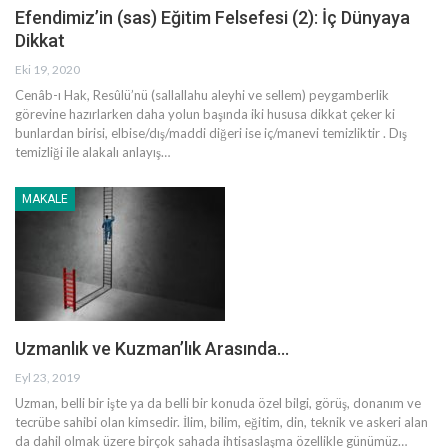
Efendimiz’in (sas) Eğitim Felsefesi (2): İç Dünyaya
Dikkat
Eki 19, 2020
Cenâb-ı Hak, Resûlü’nü (sallallahu aleyhi ve sellem) peygamberlik
görevine hazırlarken daha yolun başında iki hususa dikkat çeker ki
bunlardan birisi, elbise/dış/maddi diğeri ise iç/manevi temizliktir . Dış
temizliği ile alakalı anlayış
…
MAKALE
Uzmanlık ve Kuzman’lık Arasında…
Eyl 23, 2019
Uzman, belli bir işte ya da belli bir konuda özel bilgi, görüş, donanım ve
tecrübe sahibi olan kimsedir. İlim, bilim, eğitim, din, teknik ve askeri alan
da dahil olmak üzere birçok sahada ihtisaslaşma özellikle günümüz
…