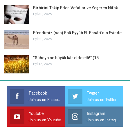
Birbirini Takip Eden Vefatlar ve Yeşeren Nifak
Eyl 30, 2025
Efendimiz (sas) Ebû Eyyûb El-Ensârî’nin Evinde…
Eyl 20, 2025
“Süheyb ne büyük kâr elde etti!” (15…
Eyl 16, 2025
Facebook
Twitter
Join us on Facebook
Join us on Twitter
Youtube
Instagram
Join us on Youtube
Join us on Instagram