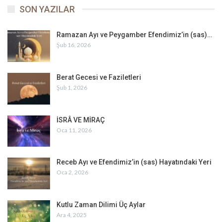
geniş kapsamlı siyer çalışması, hâlen devam etmektedir.
SON YAZILAR
Genel manada tarihe ve özelde ise İslâm Tarihi’ne farklı bakış
açıları ile bakabilen Haylamaz’ın, bazıları farklı dillere de
Ramazan Ayı ve Peygamber Efendimiz’in (sas)…
çevrilen Türkiye’de Domuz Gerçeği, İslâm Hukukuna Göre
Şub 16, 2026
Organ ve Doku Nakli, Saadet Asrı’na Doğan İlk Yıldızlar, Güller
ve Dikenler, Dillerdeki Müjde, Gönül Tahtımızın Eşsiz Sultanı
Efendimiz 1 – 2, Muhtasar Efendimiz, Efendimiz’in Nurlu
Berat Gecesi ve Faziletleri
Hayatı, En Öndekiler, Fethin Mü’minleri, Mü’minlerin En
Şub 1, 2026
Mümtaz Annesi Hazreti Âişe, İslâm’ın İki Kutsal Şehri: Mekke
Medine, Şefkat Güneşi, Bizim Firavun, Umre Rehberi, Bir
Vedalaşma Günlüğü: Efendimiz’in Haccı, Âişe Validemiz’in
İSRÂ VE MİRAÇ
Evlilik Yaşı, Efendimiz’in Aile Hayatı ve Mazlumların Hâmisi
Oca 11, 2026
Hazreti Hadîce gibi eserleri vardır ki bilhassa bu eserler
arasından “Efendimiz” konulu olanlar çok satanlar listesinde
yerini aldı ve Türkiye’de üç milyonun üzerinde okur buldu. Gönül
Receb Ayı ve Efendimiz’in (sas) Hayatındaki Yeri
Tahtımızın Eşsiz Sultanı Efendimiz adlı eseri, 175 bölüm
Oca 2, 2026
halinde radyo tiyatrosu olarak uyarlandı.
Evli ve üç çocuk babası olan Reşit Haylamaz, sivil toplum
faaliyetleri ve yayıncılık hayatına, Mısır ve ABD merkezli olarak
Kutlu Zaman Dilimi Üç Aylar
devam etmektedir.
Ara 4, 2025