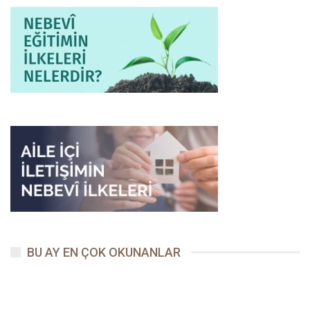
2005 yılından itibaren bünyesinde 24 farklı yayınevi ile 11
dergiyi barındıran Kaynak Kültür Yayın Grubu’nda genel yayın
yönetmeni olarak görev alan Reşit Haylamaz, gerek yurt içinde
gerekse yurt dışında birçok seminer, konferans, sempozyuma
katıldı, çok farklı alanlarda tebliğler sundu. Konuk olarak katıldığı
birçok program yanında Haylamaz, Burç FM, Samanyolu TV,
Mehtap TV ve Irmak TV gibi sesli ve görsel medya alanlarında
çok sayıda programa da imza attı.
Her ne kadar farklı alanlarda ihtisas sahibi olsa da o,
çalışmalarının çoğunu İslam Tarihi’nde yoğunlaştırdı ve
eserlerinin büyük çoğunluğunu siyer muhtevalı kaleme aldı.
Güvenilir Gıdalar Vakfı ve Tarih Akademisi gibi
organizasyonlarda aktif vazife alan Haylamaz, Peygamberyolu
Derneği etrafında bir araya gelen gönüllüler kadrosuyla
deruhte ettiği “Herkes O’nu Okuyor” ve “O’nunla Bir Ömür” gibi
organizasyonlarla yediden yetmişe milyonlarca insana bu
BU AY EN ÇOK OKUNANLAR
vesileyle kitap okuttu, başta Efendimiz (sallallahu aleyhi ve
sellem) olmak üzere Asr-ı Saâdet’i daha yakından tanımalarına
vesile oldu. Gün gün Efendimiz’in hayatının izini sürdüğü ve
bilinmeyen günlerini de bilinir kılmaya matuf olarak başlattığı