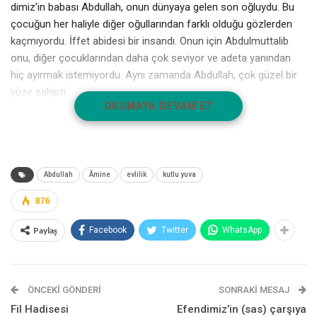
dimiz’in babası Abdullah, onun dünyaya gelen son oğluydu. Bu
çocuğun her haliyle diğer oğullarından farklı olduğu gözlerden
kaçmıyordu. İffet abidesi bir insandı. Onun için Abdulmuttalib
onu, diğer çocuklarından daha çok seviyor ve adeta yanından
hiç ayırmak istemiyordu. Aynı zamanda Abdullah, çok güzel bir
yüze sahipti.
OKUMAYA DEVAM ET
Kur’a işlemi tamamlanıp da yüz deveyi keserek nezrini yerine
getirdikten sonra Abdulmuttalib, oğlu Abdullah’ın elinden tutarak
Zühreoğullarının yurduna geldi. Maksadı, Abdullah’ı buradan
evlendirmekti. Nihayet, Zühreoğullarının reisi Vehb İbn Abdi
Abdullah
Âmine
evlilik
kutlu yuva
Menâf’a gelerek, o gün için en soylu ve şeref sahibi genç bir kız
876
olan kızı Âmine’ye talip olduklarını iletti. O günlerde Hz. Âmine,
Kureyş arasında fazilet ve konum itibariyle, en önde olan bir
Paylaş
Facebook
Twitter
WhatsApp
genç kızdı.
Teklife icabet de olumluydu ve çok geçmeden Abdulmuttalib’in
oğlu Abdullah’la, Vehb’in kızı Âmine’nin nikahı kıyılarak yeni bir
ÖNCEKI GÖNDERI
SONRAKI MESAJ
yuva kurulmuş oldu. Bu yuva, yeryüzündeki ilk insan Hz.
Fil Hadisesi
Efendimiz’in (sas) çarşıya