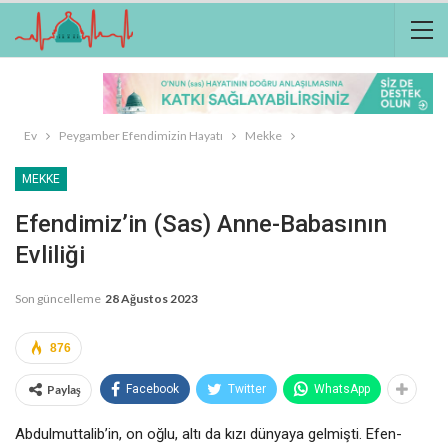
Ev
Peygamber Efendimizin Hayatı
Mekke
MEKKE
Efendimiz’in (sas) Anne-Babasının
Evliliği
Son güncelleme
28 Ağustos 2023
876
Paylaş
Facebook
Twitter
WhatsApp
Abdulmuttalib’in, on oğlu, altı da kızı dünyaya gelmişti. Efen­