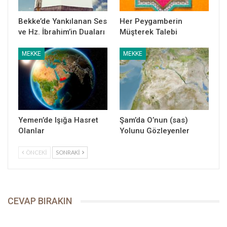
İbrahim gibi baba Abdullah da, beklenen Son Sultan Hz.
Muhammed’in, hicret edip kalan ömrünü geçireceği ve Allah
Bekke’de Yankılanan Ses
Her Peygamberin
davasını buradan bütün dünyaya tebliğ edeceği bir mübarek
ve Hz. İbrahim’in Duaları
Müşterek Talebi
beldeye gelmiş ve adeta bir öncü kuvvet olarak O’nun adına
Medine’ye kalıcı bir imza atmıştı.
MEKKE
MEKKE
Bu arada Hz. Âmine, cihanın doğumunu beklediği Zât’a
hamileydi.
Yemen’de Işığa Hasret
Şam’da O’nun (sas)
Yazar: Dr. Reşit Haylamaz/EFENDİMİZ isimli kitabından alınmıştır.
Olanlar
Yolunu Gözleyenler
ÖNCEKI
SONRAKI
CEVAP BIRAKIN
Reşit Haylamaz