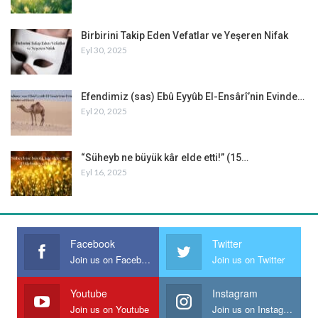
Dipnot:
Birbirini Takip Eden Vefatlar ve Yeşeren Nifak
Bkz. İbn Sa’d, Tabakât, 1/100
Eyl 30, 2025
Efendimiz (sas) Ebû Eyyûb El-Ensârî’nin Evinde…
Eyl 20, 2025
“Süheyb ne büyük kâr elde etti!” (15…
Eyl 16, 2025
Facebook
Twitter
Join us on Facebook
Join us on Twitter
Youtube
Instagram
Join us on Youtube
Join us on Instagram