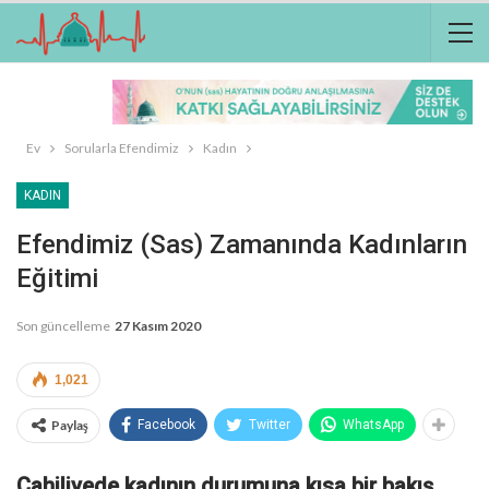
Ev
Sorularla Efendimiz
Kadın
KADIN
Efendimiz (sas) Zamanında Kadınların
Eğitimi
Son güncelleme
27 Kasım 2020
1,021
Paylaş
Facebook
Twitter
WhatsApp
Cahiliyede kadının durumuna kısa bir bakış