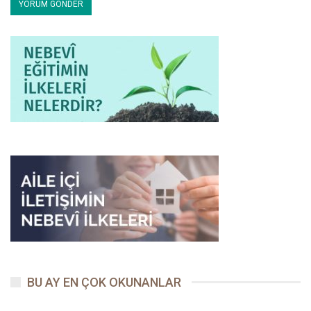
hayrı öğretenlere denizdeki balıkların bile dua ettiği
bildirilmiştir.
Bu faziletlerin yanında, ilmin kıymetini bilememenin açtığı
tehlikeli yol da hatırlatılmıştır: İlmi dünyevî menfaat elde etmek
için öğrenenlerin Cennetin kokusunu dahi duyamayacakları
12
tehdidiyle niyetlere yön verilmiş
, riya için ilim öğrenenin
13
yüzüstü cehenneme sürükleneceği ikazında bulunulmuştur.
İlim yolunda fiilî duanın yanında kavlî dua da ihmal edilmemiş,
faydasız ilimden Allah’a sığınılmış, ilmiyle âmil olanlar tebcil
edilmiştir. İlim tahsil ederken ölen kimsenin Peygamberlerle
arasında bir derece kalacağı muştusuyla gayretler
14
coşturulmuş,
geride faydalı bir ilim bırakanların amel
15
defterlerinin kapanmayacağı müjdesiyle de
yüreklere inşirahlar
salınmıştır. İlmin ehemmiyetine dair saydığımız bütün bu
hususlarda kadınlar erkeklerle aynı haklara sahiptirler.
Kadınların İlim Tahsili
BU AY EN ÇOK OKUNANLAR
Öğrenilecek şeylerin başında, Allah’a dair bilinmesi gerekenler
gelir. Buna kısaca Allah marifeti diyebiliriz. Bu marifeti, ahirete,