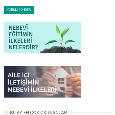
Hatta O, birebir yetiştirdiği kimselere, insan zimmetlemiş ve
geliştirdiği bu sistematikle kişiye özel eğitime yaygınlaştırmıştır.
Böylece hem en zor şartlarda eğitim aksatılmamış hem de Allah
Resûlü, gelecekte İslam toplumuna rehberlik yapacak, İslam’ı
insanlığa ulaştıracak ilk muallim kadrosunu da oluşturmuştu.
Allah Resûlü’nün takip ettiği bu eğitim anlayışının bir
yansımasıdır ki, ilgilendiği şahısların soru, sorun ve isteklerine,
onların ihtiyaç, kabiliyet, psikolojik yapı ve sosyal durumlarına
göre farklı cevaplar vermiş ve farklı tavsiyelerde bulunmuştur:
En Faziletli Amel Hangisidir?
Bu soruyu Allah Resûlü’ne bir çok sahabî merak edip sormuş ve
O, çoğu zaman şahısların durumuna göre farklı cevaplar
vermiştir. Mesela Abdullah İbn-i Mes’ud’a, “Vaktinde kılınan
4
5
namaz!”,
Ebu Zerr’e, “Allah’a iman ve Allah yolunda cihad!”,
Hz. Ebû Ümâme’ye “Sen oruç tut. Zira onun dengi bir ibadet
6
7
yoktur!”,
Hz. Amr İbn-i Abese’ye “Hacc-ı mebrûr ve umre!”
Hz.
BU AY EN ÇOK OKUNANLAR