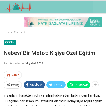
Ev
Çocuk
ÇOCUK
Nebevî Bir Metot: Kişiye Özel Eğitim
Son güncelleme
14 Şubat 2021
2,807
Paylaş
Facebook
Twitter
WhatsApp
İnsanların karakteri, ruhî ve zihnî kabiliyetleri birbirinden farklıdır.
Bu açıdan her insan, müstakil bir âlemdir. Dolayısıyla toplu eğitim