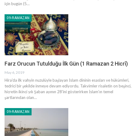
için bugün (5
…
09-RAMAZAN
Farz Orucun Tutulduğu İlk Gün (1 Ramazan 2 Hicrî)
May 6, 2019
Hira'da ilk vahyin nuzulüyle başlayan İslam dininin esasları ve hükümleri,
tedrici bir şekilde inmeye devam ediyordu. Takvimler risaletin on beşinci,
hicretin ikinci yılı Şaban ayının 28'ini gösterirken İslam'ın temel
şartlarından olan
…
09-RAMAZAN