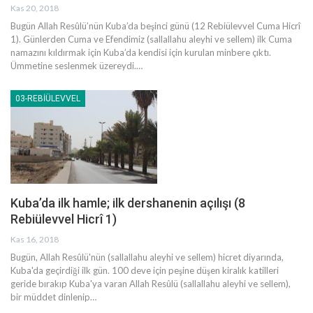
Kas 20, 2018
Bugün Allah Resûlü’nün Kuba’da beşinci günü (12 Rebiülevvel Cuma Hicrî
1). Günlerden Cuma ve Efendimiz (sallallahu aleyhi ve sellem) ilk Cuma
namazını kıldırmak için Kuba’da kendisi için kurulan minbere çıktı.
Ümmetine seslenmek üzereydi.…
03-REBIÜLEVVEL
Kuba’da ilk hamle; ilk dershanenin açılışı (8
Rebiülevvel Hicrî 1)
Kas 16, 2018
Bugün, Allah Resûlü'nün (sallallahu aleyhi ve sellem) hicret diyarında,
Kuba'da geçirdiği ilk gün. 100 deve için peşine düşen kiralık katilleri
geride bırakıp Kuba'ya varan Allah Resûlü (sallallahu aleyhi ve sellem),
bir müddet dinlenip…