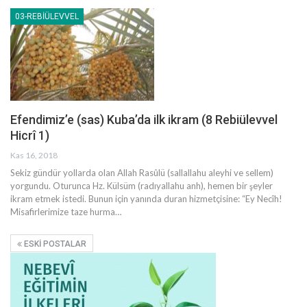
03-REBIÜLEVVEL
Efendimiz’e (sas) Kuba’da ilk ikram (8 Rebiülevvel
Hicrî 1)
Kas 16, 2018
Sekiz gündür yollarda olan Allah Rasûlü (sallallahu aleyhi ve sellem)
yorgundu. Oturunca Hz. Külsüm (radıyallahu anh), hemen bir şeyler
ikram etmek istedi. Bunun için yanında duran hizmetçisine: “Ey Necîh!
Misafirlerimize taze hurma…
ESKI POSTALAR