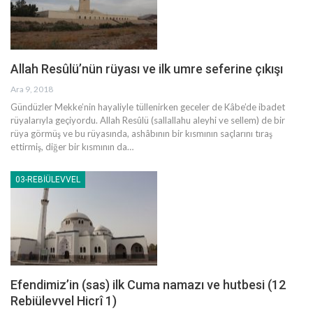
Allah Resûlü’nün rüyası ve ilk umre seferine çıkışı
Ara 9, 2018
Gündüzler Mekke’nin hayaliyle tüllenirken geceler de Kâbe’de ibadet
rüyalarıyla geçiyordu. Allah Resûlü (sallallahu aleyhi ve sellem) de bir
rüya görmüş ve bu rüyasında, ashâbının bir kısmının saçlarını tıraş
ettirmiş, diğer bir kısmının da…
03-REBIÜLEVVEL
Efendimiz’in (sas) ilk Cuma namazı ve hutbesi (12
Rebiülevvel Hicrî 1)