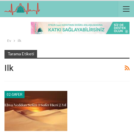
Ev
ilk
Tarama Etiketi
Ilk
02-SAFER