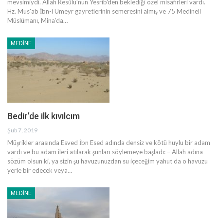
mevsimiydi. Allah Resûlü’nün Yesrib'den beklediği özel misafirleri vardı.
Hz. Mus'ab İbn-i Umeyr gayretlerinin semeresini almış ve 75 Medineli
Müslümanı, Mina’da
…
MEDINE
Bedir’de ilk kıvılcım
Şub 7, 2019
Müşrikler arasında Esved İbn Esed adında densiz ve kötü huylu bir adam
vardı ve bu adam ileri atılarak şunları söylemeye başladı:
– Allah adına
sözüm olsun ki, ya sizin şu havuzunuzdan su içeceğim yahut da o havuzu
yerle bir edecek veya
…
MEDINE