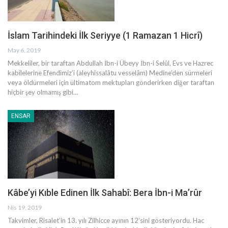
İslam Tarihindeki İlk Seriyye (1 Ramazan 1 Hicrî)
May 6, 2019
Mekkeliler, bir taraftan Abdullah İbn-i Übeyy İbn-i Selûl, Evs ve Hazrec
kabilelerine Efendimiz’i (aleyhissalâtu vesselâm) Medine’den sürmeleri
veya öldürmeleri için ültimatom mektupları gönderirken diğer taraftan
hiçbir şey olmamış gibi
…
ENSAR
Kâbe’yi Kıble Edinen İlk Sahabî: Bera İbn-i Ma’rûr
Nis 19, 2019
Takvimler, Risalet’in 13. yılı Zilhicce ayının 12’sini gösteriyordu. Hac