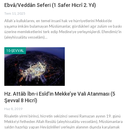
Ebvâ/Veddân Seferi (1 Safer Hicrî 2. Yıl)
Tem 11, 2025
Allah’a kulluklarını, en temel insanî hak ve hürriyetlerini Mekke’de
yaşama imkânı bulamayan Müslümanlar, gördükleri ağır zulüm ve baskı
üzerine memleketlerini terk edip Medine’ye yerleşmişlerdi. Efendimiz’in
(aleyhissalâtu vesselâm)…
10-ŞEVVAL
Hz. Attâb İbn-i Esîd’in Mekke’ye Vali Atanması (5
Şevval 8 Hicrî)
Haz 8, 2019
Risaletin yirmi birinci, hicretin sekizinci senesi Ramazan ayının 19. günü
Mekke’yi fetheden Allah Resûlü (aleyhissalâtu vesselâm), Müslümanlara
saldırı hazırlığı yapan Hevâzinlileri yerleşim alanının dışında karşılamak