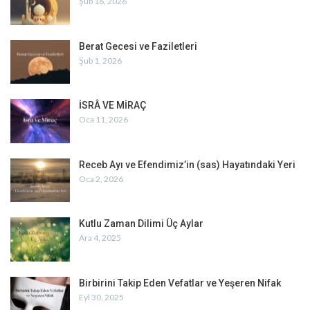
Şub 16, 2026
Berat Gecesi ve Faziletleri
Şub 1, 2026
İSRÂ VE MİRAÇ
Oca 11, 2026
Receb Ayı ve Efendimiz’in (sas) Hayatındaki Yeri
Oca 2, 2026
Kutlu Zaman Dilimi Üç Aylar
Ara 4, 2025
Birbirini Takip Eden Vefatlar ve Yeşeren Nifak
Eyl 30, 2025