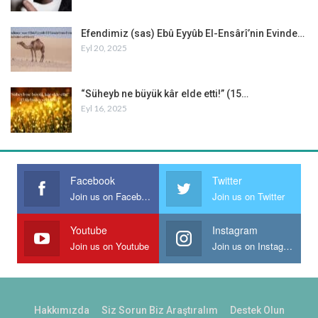
Efendimiz (sas) Ebû Eyyûb El-Ensârî’nin Evinde…
Eyl 20, 2025
“Süheyb ne büyük kâr elde etti!” (15…
Eyl 16, 2025
Facebook
Twitter
Join us on Facebook
Join us on Twitter
Youtube
Instagram
Join us on Youtube
Join us on Instagram
Hakkımızda
Siz Sorun Biz Araştıralım
Destek Olun