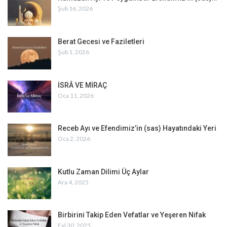
Şub 16, 2026
Berat Gecesi ve Faziletleri
Şub 1, 2026
İSRÂ VE MİRAÇ
Oca 11, 2026
Receb Ayı ve Efendimiz’in (sas) Hayatındaki Yeri
Oca 2, 2026
Kutlu Zaman Dilimi Üç Aylar
Ara 4, 2025
Birbirini Takip Eden Vefatlar ve Yeşeren Nifak
Eyl 30, 2025