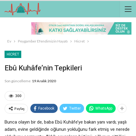
Ev
Peygamber Efendimizin Hayatı
Hicret
HICRET
Ebû Kuhâfe’nin Tepkileri
Son güncelleme
19 Aralık 2020
300
Paylaş
Facebook
Twitter
WhatsApp
Bunca olayın bir de, baba Ebû Kuhâfe’ye bakan yanı vardı; yaşlı
adam, evine geldiğinde oğlunun yokluğunu fark etmiş ve nerede