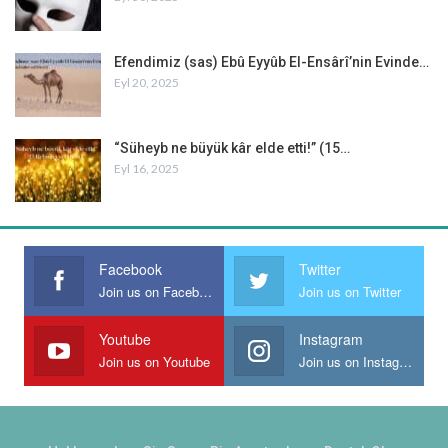
Efendimiz (sas) Ebû Eyyûb El-Ensârî’nin Evinde…
Eyl 20, 2025
“Süheyb ne büyük kâr elde etti!” (15…
Eyl 16, 2025
Facebook
Twitter
Join us on Facebook
Join us on Twitter
Youtube
Instagram
Join us on Youtube
Join us on Instagram