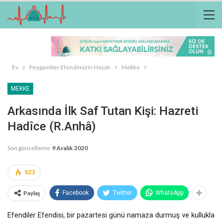
Ev
Peygamber Efendimizin Hayatı
Mekke
MEKKE
Arkasında İlk Saf Tutan Kişi: Hazreti
Hadîce (r.anhâ)
Son güncelleme
9 Aralık 2020
923
Paylaş
Facebook
Twitter
WhatsApp
Efendiler Efendisi, bir pazartesi günü namaza durmuş ve kullukla