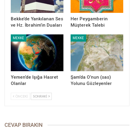
Bekke’de Yankılanan Ses
Her Peygamberin
ve Hz. İbrahim’in Duaları
Müşterek Talebi
MEKKE
MEKKE
Yemen’de Işığa Hasret
Şam’da O’nun (sas)
Olanlar
Yolunu Gözleyenler
ÖNCEKI
SONRAKI
CEVAP BIRAKIN