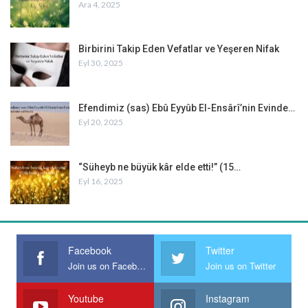
Ara 4, 2025
Birbirini Takip Eden Vefatlar ve Yeşeren Nifak
Eyl 30, 2025
Efendimiz (sas) Ebû Eyyûb El-Ensârî’nin Evinde…
Eyl 20, 2025
“Süheyb ne büyük kâr elde etti!” (15…
Eyl 16, 2025
Facebook
Twitter
Join us on Facebook
Join us on Twitter
Youtube
Instagram