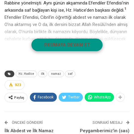
Rabbine yönelmişti. Aynı günün akşamında Efendiler Efendisi’nin
1
arkasında saf bağlayan kişi ise, Hz. Hatice’den başkası değildi.
Efendiler Efendisi, Cibril’in öğrettiği abdest ve namazı ilk olarak
O’na aktarmış ve O da, ilk dersini bizzat Allah Resûlü’nden almış
olarak, O’nunla birlikte ilk namazını kılıyordu. Böylelikle, dünyanın
cehalete kurban gittiği bu dönemde, âlemin yüzünü güldürecek
OKUMAYA DEVAM ET
bir ‘ilk hareket’ başlıyordu.
Artık Hz. Hatice, Efendimiz’in yanında sadık bir vezir gibiydi; ne
zaman bir olumsuzlukla karşılaşsa, O’nun yanına gelecek ve
O’nun teskin edici cümleleriyle sükûnet bulacaktı. İmkân
Hz. Hadîce
ilk
namaz
saf
nispetinde hep yanında bulunmaya çalışacak ve yoluna çıkacak
923
bütün mâniaları teker teker kaldırmaya gayret edecekti.
Paylaş
Facebook
Twitter
WhatsApp
ÖNCEKI GÖNDERI
SONRAKI MESAJ
İlk Abdest ve İlk Namaz
Peygamberimiz’in (sas)