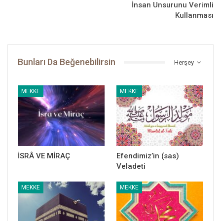
İnsan Unsurunu Verimli
Kullanması
Peygamber Yolu
Bunları Da Beğenebilirsin
Herşey
Dipnot:
İbn Abdilberr, İstîâb, 3/1096
MEKKE
MEKKE
İSRÂ VE MİRAÇ
Efendimiz’in (sas)
Veladeti
MEKKE
MEKKE